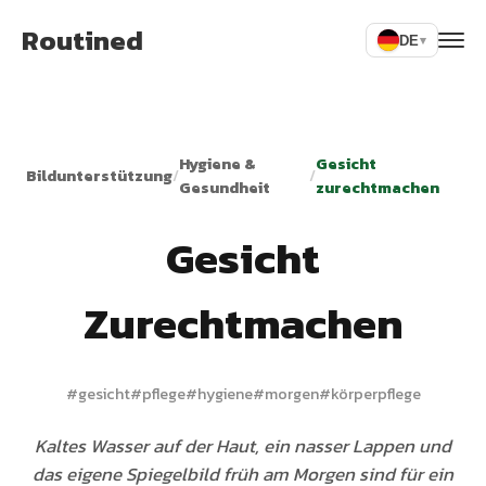
Routined
DE
▾
Hygiene &
Gesicht
Bildunterstützung
/
/
Gesundheit
zurechtmachen
Gesicht
Zurechtmachen
#
gesicht
#
pflege
#
hygiene
#
morgen
#
körperpflege
Kaltes Wasser auf der Haut, ein nasser Lappen und
das eigene Spiegelbild früh am Morgen sind für ein