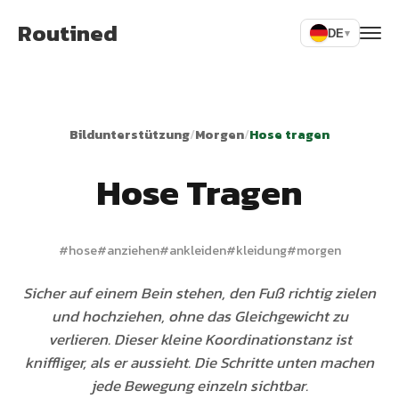
Routined
DE
▾
Bildunterstützung
/
Morgen
/
Hose tragen
Hose Tragen
#
hose
#
anziehen
#
ankleiden
#
kleidung
#
morgen
Sicher auf einem Bein stehen, den Fuß richtig zielen
und hochziehen, ohne das Gleichgewicht zu
verlieren. Dieser kleine Koordinationstanz ist
kniffliger, als er aussieht. Die Schritte unten machen
jede Bewegung einzeln sichtbar.