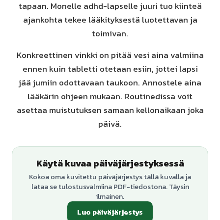
tapaan. Monelle adhd-lapselle juuri tuo kiinteä
ajankohta tekee lääkityksestä luotettavan ja
toimivan.
Konkreettinen vinkki on pitää vesi aina valmiina
ennen kuin tabletti otetaan esiin, jottei lapsi
jää jumiin odottavaan taukoon. Annostele aina
lääkärin ohjeen mukaan. Routinedissa voit
asettaa muistutuksen samaan kellonaikaan joka
päivä.
Käytä kuvaa päiväjärjestyksessä
Kokoa oma kuvitettu päiväjärjestys tällä kuvalla ja
lataa se tulostusvalmiina PDF-tiedostona. Täysin
ilmainen.
Luo päiväjärjestys