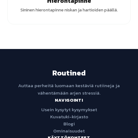
Hierontapinne
Sininen hierontapinne niskan ja hartioiden päällä.
Routined
Auttaa perheitä luomaan kestäviä rutiineja ja
vähentämään arjen stressiä.
NAVIGOINTI
Usein kysytyt kysymykset
Kuvatuki-kirjasto
Blogi
Ominaisuudet
KÄYTTÖKOHTEET