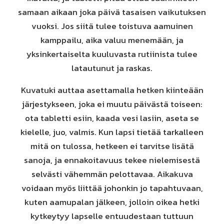
samaan aikaan joka päivä tasaisen vaikutuksen
vuoksi. Jos siitä tulee toistuva aamuinen
kamppailu, aika valuu menemään, ja
yksinkertaiselta kuuluvasta rutiinista tulee
latautunut ja raskas.
Kuvatuki auttaa asettamalla hetken kiinteään
järjestykseen, joka ei muutu päivästä toiseen:
ota tabletti esiin, kaada vesi lasiin, aseta se
kielelle, juo, valmis. Kun lapsi tietää tarkalleen
mitä on tulossa, hetkeen ei tarvitse lisätä
sanoja, ja ennakoitavuus tekee nielemisestä
selvästi vähemmän pelottavaa. Aikakuva
voidaan myös liittää johonkin jo tapahtuvaan,
kuten aamupalan jälkeen, jolloin oikea hetki
kytkeytyy lapselle entuudestaan tuttuun