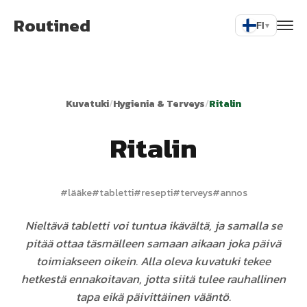
Routined
FI
▾
Kuvatuki
/
Hygienia & Terveys
/
Ritalin
Ritalin
#
lääke
#
tabletti
#
resepti
#
terveys
#
annos
Nieltävä tabletti voi tuntua ikävältä, ja samalla se
pitää ottaa täsmälleen samaan aikaan joka päivä
toimiakseen oikein. Alla oleva kuvatuki tekee
hetkestä ennakoitavan, jotta siitä tulee rauhallinen
tapa eikä päivittäinen vääntö.