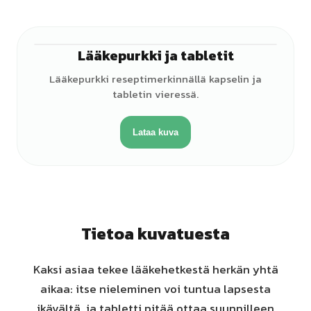
Lääkepurkki ja tabletit
Lääkepurkki reseptimerkinnällä kapselin ja
tabletin vieressä.
Lataa kuva
Tietoa kuvatuesta
Kaksi asiaa tekee lääkehetkestä herkän yhtä
aikaa: itse nieleminen voi tuntua lapsesta
ikävältä, ja tabletti pitää ottaa suunnilleen