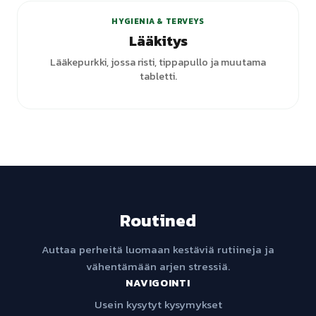
HYGIENIA & TERVEYS
Lääkitys
Lääkepurkki, jossa risti, tippapullo ja muutama
tabletti.
Routined
Auttaa perheitä luomaan kestäviä rutiineja ja
vähentämään arjen stressiä.
NAVIGOINTI
Usein kysytyt kysymykset