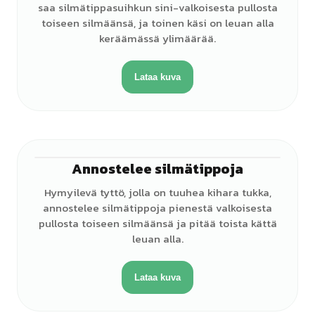
saa silmätippasuihkun sini-valkoisesta pullosta
toiseen silmäänsä, ja toinen käsi on leuan alla
keräämässä ylimäärää.
Lataa kuva
Annostelee silmätippoja
♀
Hymyilevä tyttö, jolla on tuuhea kihara tukka,
annostelee silmätippoja pienestä valkoisesta
pullosta toiseen silmäänsä ja pitää toista kättä
leuan alla.
Lataa kuva