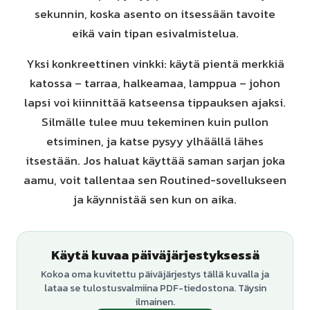
sekunnin, koska asento on itsessään tavoite
eikä vain tipan esivalmistelua.
Yksi konkreettinen vinkki: käytä pientä merkkiä
katossa – tarraa, halkeamaa, lamppua – johon
lapsi voi kiinnittää katseensa tippauksen ajaksi.
Silmälle tulee muu tekeminen kuin pullon
etsiminen, ja katse pysyy ylhäällä lähes
itsestään. Jos haluat käyttää saman sarjan joka
aamu, voit tallentaa sen Routined-sovellukseen
ja käynnistää sen kun on aika.
Käytä kuvaa päiväjärjestyksessä
Kokoa oma kuvitettu päiväjärjestys tällä kuvalla ja
lataa se tulostusvalmiina PDF-tiedostona. Täysin
ilmainen.