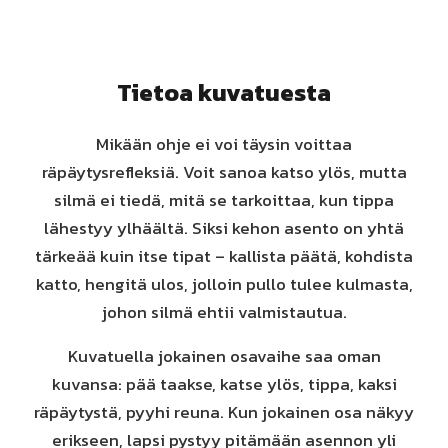
Tietoa kuvatuesta
Mikään ohje ei voi täysin voittaa
räpäytysrefleksiä. Voit sanoa katso ylös, mutta
silmä ei tiedä, mitä se tarkoittaa, kun tippa
lähestyy ylhäältä. Siksi kehon asento on yhtä
tärkeää kuin itse tipat – kallista päätä, kohdista
katto, hengitä ulos, jolloin pullo tulee kulmasta,
johon silmä ehtii valmistautua.
Kuvatuella jokainen osavaihe saa oman
kuvansa: pää taakse, katse ylös, tippa, kaksi
räpäytystä, pyyhi reuna. Kun jokainen osa näkyy
erikseen, lapsi pystyy pitämään asennon yli