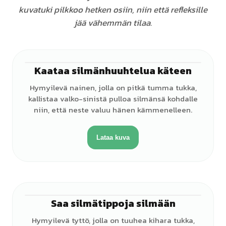
kuvatuki pilkkoo hetken osiin, niin että refleksille
jää vähemmän tilaa.
Kaataa silmänhuuhtelua käteen
♀
Hymyilevä nainen, jolla on pitkä tumma tukka,
kallistaa valko-sinistä pulloa silmänsä kohdalle
niin, että neste valuu hänen kämmenelleen.
Lataa kuva
Saa silmätippoja silmään
♀
Hymyilevä tyttö, jolla on tuuhea kihara tukka,