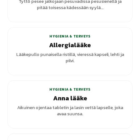
Tyttö pesee jalkojaan pesuvadissa pesusienellä ja
pitää toisessa kädessään syylä...
HYGIENIA & TERVEYS
Allergialääke
Lääkepullo punaisella ristillä, vieressä kapseli, lehti ja
pilvi.
HYGIENIA & TERVEYS
Anna lääke
Aikuinen ojentaa tabletin ja lasin vettä lapselle, joka
avaa suunsa.
+
1
varianttia