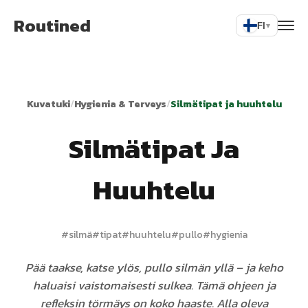
Routined
FI
▾
Kuvatuki
/
Hygienia & Terveys
/
Silmätipat ja huuhtelu
Silmätipat Ja
Huuhtelu
#
silmä
#
tipat
#
huuhtelu
#
pullo
#
hygienia
Pää taakse, katse ylös, pullo silmän yllä – ja keho
haluaisi vaistomaisesti sulkea. Tämä ohjeen ja
refleksin törmäys on koko haaste. Alla oleva