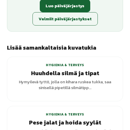
Luo päiväjärjestys
Valmiit päiväjärjestykset
Lisää samankaltaisia kuvatukia
HYGIENIA & TERVEYS
Huuhdella silmä ja tipat
Hymyilevä tyttö, jolla on kihara ruskea tukka, saa
sinisellä pipetillä silmätipp...
HYGIENIA & TERVEYS
Pese jalat ja hoida syylät