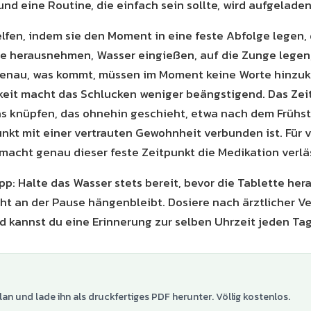
und eine Routine, die einfach sein sollte, wird aufgeladen
lfen, indem sie den Moment in eine feste Abfolge legen, 
te herausnehmen, Wasser eingießen, auf die Zunge legen, t
genau, was kommt, müssen im Moment keine Worte hinzu
eit macht das Schlucken weniger beängstigend. Das Zeitb
 knüpfen, das ohnehin geschieht, etwa nach dem Frühst
unkt mit einer vertrauten Gewohnheit verbunden ist. Für v
macht genau dieser feste Zeitpunkt die Medikation verläs
ipp: Halte das Wasser stets bereit, bevor die Tablette he
cht an der Pause hängenbleibt. Dosiere nach ärztlicher Ve
d kannst du eine Erinnerung zur selben Uhrzeit jeden Tag
lan und lade ihn als druckfertiges PDF herunter. Völlig kostenlos.