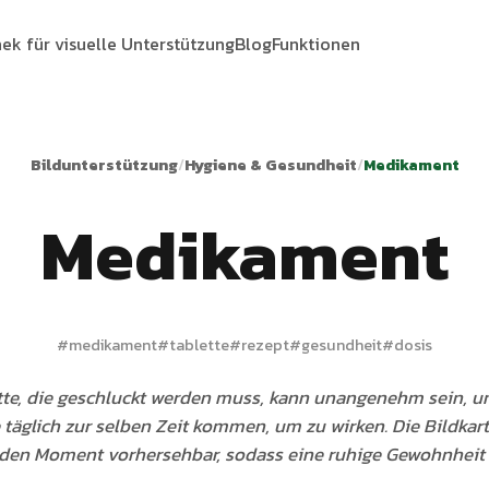
hek für visuelle Unterstützung
Blog
Funktionen
Bildunterstützung
/
Hygiene & Gesundheit
/
Medikament
Medikament
#
medikament
#
tablette
#
rezept
#
gesundheit
#
dosis
tte, die geschluckt werden muss, kann unangenehm sein, u
 täglich zur selben Zeit kommen, um zu wirken. Die Bildkar
en Moment vorhersehbar, sodass eine ruhige Gewohnheit 