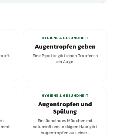
HYGIENE & GESUNDHEIT
Augentropfen geben
ropft
Eine Pipette gibt einen Tropfen in
.
ein Auge.
+
2
Varianten
HYGIENE & GESUNDHEIT
d
Augentropfen und
Spülung
it
Ein lächelndes Mädchen mit
kommt
voluminösem lockigem Haar gibt
..
Augentropfen aus einer...