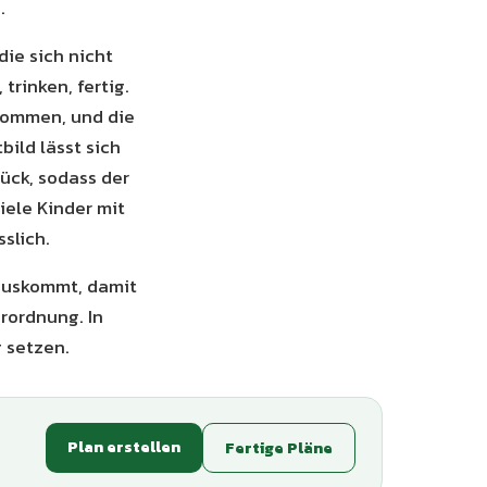
.
die sich nicht
rinken, fertig.
kommen, und die
ild lässt sich
ück, sodass der
iele Kinder mit
slich.
rauskommt, damit
rordnung. In
 setzen.
Plan erstellen
Fertige Pläne