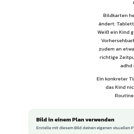
Bildkarten he
ändert: Tablet
Weiß ein Kind 
Vorhersehbark
zudem an etwas
richtige Zeitp
adhd 
Ein konkreter T
das Kind ni
Routine
Bild in einem Plan verwenden
Erstelle mit diesem Bild deinen eigenen visuellen P