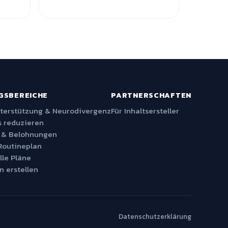
GSBEREICHE
PARTNERSCHAFTEN
nterstützung & Neurodivergenz
Für Inhaltsersteller
 reduzieren
 & Belohnungen
Routineplan
lle Pläne
n erstellen
Datenschutzerklärung