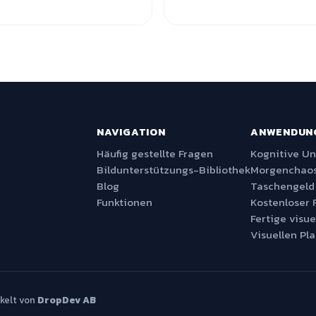
NAVIGATION
ANWENDUN
Häufig gestellte Fragen
Kognitive U
Bildunterstützungs-Bibliothek
Morgenchaos
Blog
Taschengeld
Funktionen
Kostenloser 
Fertige visue
Visuellen Pla
ckelt von
DropDev AB