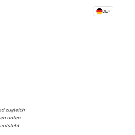
DE
▾
nd zugleich
ten unten
entsteht.