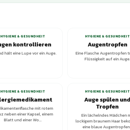
+
1
Varianten
HYGIENE & GESUNDHEIT
HYGIENE & GESUNDHEIT
gen kontrollieren
Augentropfen
nd hält eine Lupe vor ein Auge.
Eine Flasche Augentropfen t
Flüssigkeit auf ein Auge
HYGIENE & GESUNDHEIT
HYGIENE & GESUNDHEIT
lergiemedikament
Auge spülen un
Tropfen
ikamentenflasche mit rotem
uz neben einer Kapsel, einem
Ein lächelndes Mädchen m
Blatt und einer Wo...
lockigem braunem Haar be
eine blaue Augentropfen.