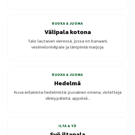
+
3
varianttia
RUOKA & JUOMA
Välipala kotona
Talo lautasen vieressä, jossa on banaani,
vesimeloniviipale ja lämpimiä marjoja.
RUOKA & JUOMA
Hedelmä
Kuva erilaisista hedelmistä: punainen omena, violetteja
viinirypäleitä, appelsii...
ILTA & YÖ
Syö iltapala