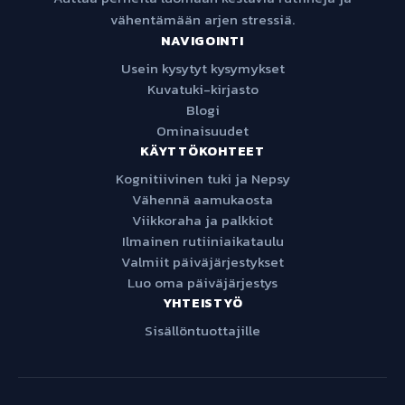
vähentämään arjen stressiä.
NAVIGOINTI
Usein kysytyt kysymykset
Kuvatuki-kirjasto
Blogi
Ominaisuudet
KÄYTTÖKOHTEET
Kognitiivinen tuki ja Nepsy
Vähennä aamukaosta
Viikkoraha ja palkkiot
Ilmainen rutiiniaikataulu
Valmiit päiväjärjestykset
Luo oma päiväjärjestys
YHTEISTYÖ
Sisällöntuottajille