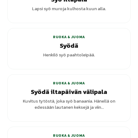
Lapsi syö muroja kulhosta kuun alla.
+
5
varianttia
RUOKA & JUOMA
Syödä
Henkilö syö paahtoleipää.
RUOKA & JUOMA
Syödä iltapäivän välipala
Kuvitus tytöstä, joka syö banaania. Hänellä on
edessään lautanen keksejä ja viin...
+
1
varianttia
RUOKA & JUOMA