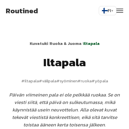
Routined
FI
▾
Kuvatuki
/
Ruoka & Juoma
/
Iltapala
Iltapala
#
iltapala
#
välipala
#
syöminen
#
ruoka
#
yöpala
Päivän viimeinen pala ei ole pelkkää ruokaa. Se on
viesti siitä, että päivä on sulkeutumassa, mikä
käynnistää usein neuvottelun. Alla olevat kuvat
tekevät viestistä konkreettisen, eikä sitä tarvitse
toistaa ääneen kerta toisensa jälkeen.