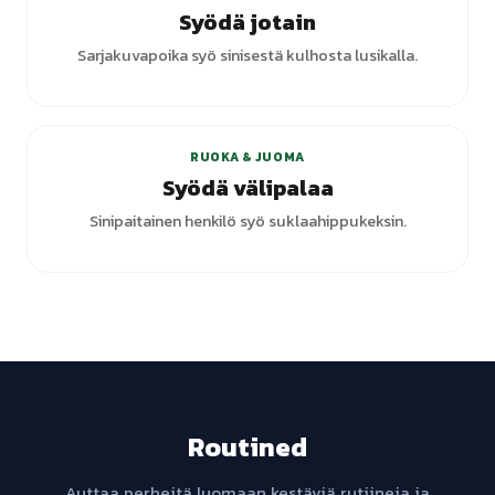
Syödä jotain
Sarjakuvapoika syö sinisestä kulhosta lusikalla.
+
1
varianttia
RUOKA & JUOMA
Syödä välipalaa
Sinipaitainen henkilö syö suklaahippukeksin.
Routined
Auttaa perheitä luomaan kestäviä rutiineja ja