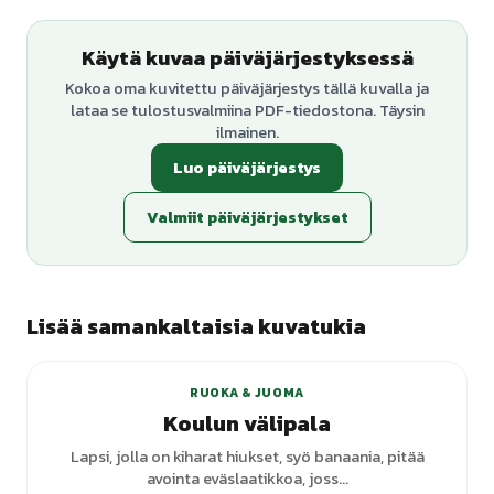
Käytä kuvaa päiväjärjestyksessä
Kokoa oma kuvitettu päiväjärjestys tällä kuvalla ja
lataa se tulostusvalmiina PDF-tiedostona. Täysin
ilmainen.
Luo päiväjärjestys
Valmiit päiväjärjestykset
Lisää samankaltaisia kuvatukia
RUOKA & JUOMA
Koulun välipala
Lapsi, jolla on kiharat hiukset, syö banaania, pitää
avointa eväslaatikkoa, joss...