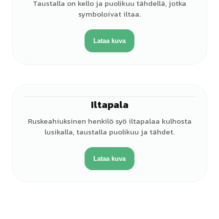
Taustalla on kello ja puolikuu tähdellä, jotka
symboloivat iltaa.
Lataa kuva
Iltapala
♀
Ruskeahiuksinen henkilö syö iltapalaa kulhosta
lusikalla, taustalla puolikuu ja tähdet.
Lataa kuva