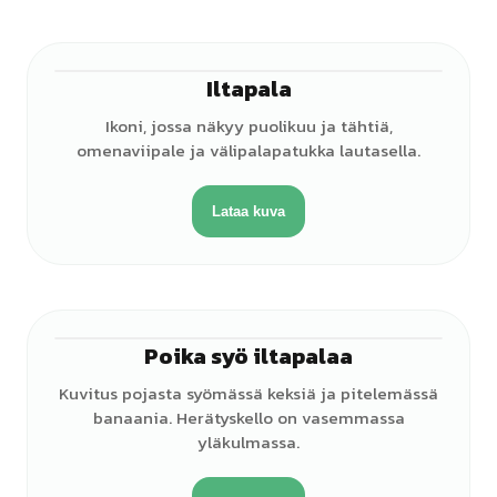
Iltapala
Ikoni, jossa näkyy puolikuu ja tähtiä,
omenaviipale ja välipalapatukka lautasella.
Lataa kuva
Poika syö iltapalaa
♂
Kuvitus pojasta syömässä keksiä ja pitelemässä
banaania. Herätyskello on vasemmassa
yläkulmassa.