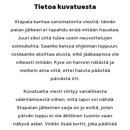
Tietoa kuvatuesta
Iltapala kantaa sanomatonta viestiä: tämän
palan jälkeen ei tapahdu enää mitään hauskaa.
Juuri siksi siitä tulee usein neuvottelujen
solmukohta. Saanko katsoa ohjelman loppuun,
voidaanko aloittaa alusta, eikö jääkaapissa ole
oikeasti mitään. Kyse on harvoin nälästä ja
melkein aina siitä, ettei haluta päästää
päivästä irti.
Kuvatuella viesti siirtyy sanallisesta
vääntämisestä siihen, mitä lapsi voi nähdä.
Iltapalan jälkeinen sarja on jo esillä, joten
päivän loppu ei ole äkillinen tuomio vaan
näkyvä askel. Vinkki: lisää kortti, joka päättää