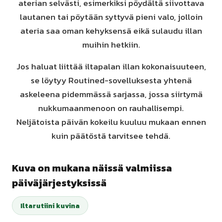
aterian selvästi, esimerkiksi pöydältä siivottava
lautanen tai pöytään syttyvä pieni valo, jolloin
ateria saa oman kehyksensä eikä sulaudu illan
muihin hetkiin.
Jos haluat liittää iltapalan illan kokonaisuuteen,
se löytyy Routined-sovelluksesta yhtenä
askeleena pidemmässä sarjassa, jossa siirtymä
nukkumaanmenoon on rauhallisempi.
Neljätoista päivän kokeilu kuuluu mukaan ennen
kuin päätöstä tarvitsee tehdä.
Kuva on mukana näissä valmiissa
päiväjärjestyksissä
Iltarutiini kuvina