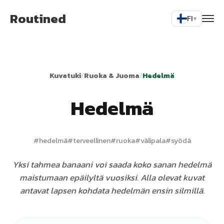
Routined
FI
▾
Kuvatuki
/
Ruoka & Juoma
/
Hedelmä
Hedelmä
#
hedelmä
#
terveellinen
#
ruoka
#
välipala
#
syödä
Yksi tahmea banaani voi saada koko sanan hedelmä
maistumaan epäilyltä vuosiksi. Alla olevat kuvat
antavat lapsen kohdata hedelmän ensin silmillä.