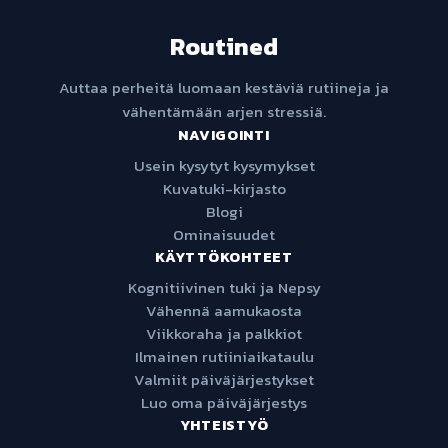
Routined
Auttaa perheitä luomaan kestäviä rutiineja ja
vähentämään arjen stressiä.
NAVIGOINTI
Usein kysytyt kysymykset
Kuvatuki-kirjasto
Blogi
Ominaisuudet
KÄYTTÖKOHTEET
Kognitiivinen tuki ja Nepsy
Vähennä aamukaosta
Viikkoraha ja palkkiot
Ilmainen rutiiniaikataulu
Valmiit päiväjärjestykset
Luo oma päiväjärjestys
YHTEISTYÖ