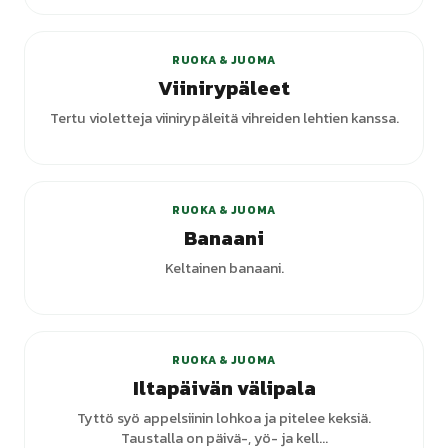
RUOKA & JUOMA
Viinirypäleet
Tertu violetteja viinirypäleitä vihreiden lehtien kanssa.
RUOKA & JUOMA
Banaani
Keltainen banaani.
+
1
varianttia
RUOKA & JUOMA
Iltapäivän välipala
Tyttö syö appelsiinin lohkoa ja pitelee keksiä.
Taustalla on päivä-, yö- ja kell...