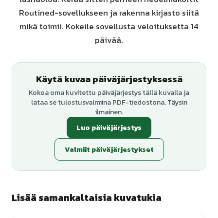
Routined-sovellukseen ja rakenna kirjasto siitä
mikä toimii. Kokeile sovellusta veloituksetta 14
päivää.
Käytä kuvaa päiväjärjestyksessä
Kokoa oma kuvitettu päiväjärjestys tällä kuvalla ja
lataa se tulostusvalmiina PDF-tiedostona. Täysin
ilmainen.
Luo päiväjärjestys
Valmiit päiväjärjestykset
Lisää samankaltaisia kuvatukia