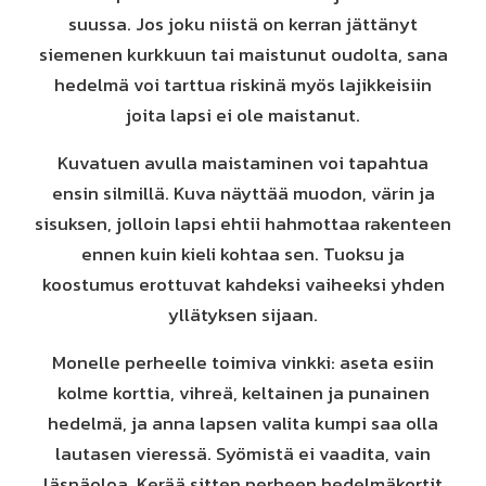
suussa. Jos joku niistä on kerran jättänyt
siemenen kurkkuun tai maistunut oudolta, sana
hedelmä voi tarttua riskinä myös lajikkeisiin
joita lapsi ei ole maistanut.
Kuvatuen avulla maistaminen voi tapahtua
ensin silmillä. Kuva näyttää muodon, värin ja
sisuksen, jolloin lapsi ehtii hahmottaa rakenteen
ennen kuin kieli kohtaa sen. Tuoksu ja
koostumus erottuvat kahdeksi vaiheeksi yhden
yllätyksen sijaan.
Monelle perheelle toimiva vinkki: aseta esiin
kolme korttia, vihreä, keltainen ja punainen
hedelmä, ja anna lapsen valita kumpi saa olla
lautasen vieressä. Syömistä ei vaadita, vain
läsnäoloa. Kerää sitten perheen hedelmäkortit