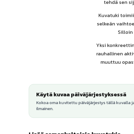
tehdä sen si
Kuvatuki toimii
selkeän vaihtoe
Silloi
Yksi konkreetti
rauhallinen akti
muuttuu opast
Käytä kuvaa päiväjärjestyksessä
Kokoa oma kuvitettu päiväjärjestys tällä kuvalla j
ilmainen.