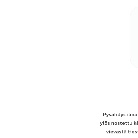
Pysähdys ilman
ylös nostettu k
vievästä tiest