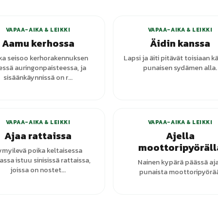
VAPAA-AIKA & LEIKKI
VAPAA-AIKA & LEIKKI
Aamu kerhossa
Äidin kanssa
ka seisoo kerhorakennuksen
Lapsi ja äiti pitävät toisiaan 
ssä auringonpaisteessa, ja
punaisen sydämen alla.
sisäänkäynnissä on r...
+
3
varianttia
VAPAA-AIKA & LEIKKI
VAPAA-AIKA & LEIKKI
Ajaa rattaissa
Ajella
moottoripyöräll
ymyilevä poika keltaisessa
assa istuu sinisissä rattaissa,
Nainen kypärä päässä aj
joissa on nostet...
punaista moottoripyörää