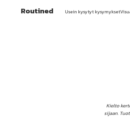
Routined
Usein kysytyt kysymykset
Visu
Kielto ker
sijaan. Tuot