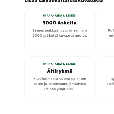
Lisää samankaltaisia kuvatukia
+
3
varianttia
VAPAA-AIKA & LEIKKI
5000 Askelta
Sininen lenkkari, jossa on numero
Poi
5000 ja liikettä kuvaavat nuolet.
ede
VAPAA-AIKA & LEIKKI
Äitiryhmä
Kuva kolmesta naisesta pienten
H
lasten ja lastenvaunujen kanssa.
paid
Heidän yläpuolel...