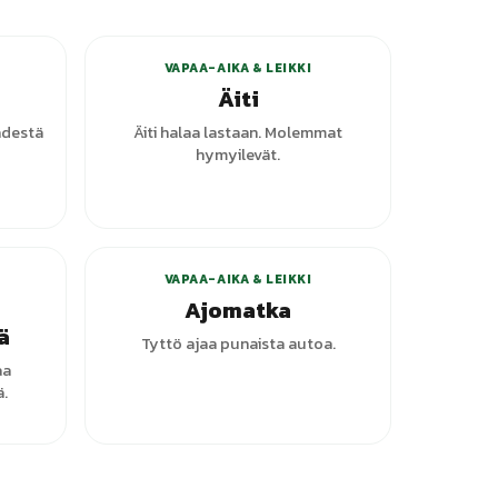
VAPAA-AIKA & LEIKKI
Äiti
kädestä
Äiti halaa lastaan. Molemmat
hymyilevät.
+
1
varianttia
VAPAA-AIKA & LEIKKI
Ajomatka
ä
Tyttö ajaa punaista autoa.
aa
.