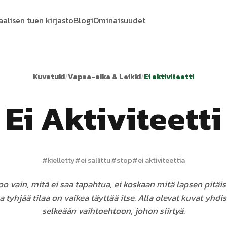
aalisen tuen kirjasto
Blogi
Ominaisuudet
Kuvatuki
/
Vapaa-aika & Leikki
/
Ei aktiviteetti
Ei Aktiviteetti
#
kielletty
#
ei sallittu
#
stop
#
ei aktiviteettia
too vain, mitä ei saa tapahtua, ei koskaan mitä lapsen pitäis
a tyhjää tilaa on vaikea täyttää itse. Alla olevat kuvat yhdi
selkeään vaihtoehtoon, johon siirtyä.