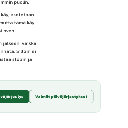
emmin puolin.
i käy, asetetaan
 mutta tämä käy.
i oven.
 jälkeen, vaikka
nnata. Silloin ei
stää stopin ja
iväjärjestys
Valmiit päiväjärjestykset