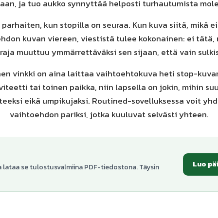
jaan, ja tuo aukko synnyttää helposti turhautumista mol
 parhaiten, kun stopilla on seuraa. Kun kuva siitä, mikä e
hdon kuvan viereen, viestistä tulee kokonainen: ei tätä,
n raja muuttuu ymmärrettäväksi sen sijaan, että vain sulkis
nen vinkki on aina laittaa vaihtoehtokuva heti stop-kuvan
viteetti tai toinen paikka, niin lapsella on jokin, mihin suu
eeksi eikä umpikujaksi. Routined-sovelluksessa voit yhdi
vaihtoehdon pariksi, jotka kuuluvat selvästi yhteen.
Luo pä
a lataa se tulostusvalmiina PDF-tiedostona. Täysin