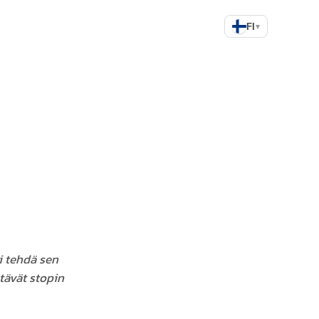
FI
▾
i tehdä sen
stävät stopin