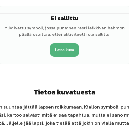
Ei sallittu
Yliviivattu symboli, jossa punainen rasti leikkivän hahmon
päällä osoittaa, ettei aktiviteetti ole sallittu.
Lataa kuva
Tietoa kuvatuesta
 suuntaa jättää lapsen roikkumaan. Kiellon symboli, pun
äsi, kertoo selvästi mitä ei saa tapahtua, mutta ei sano 
ä. Jäljelle jää lapsi, joka tietää että jokin on vialla mutt