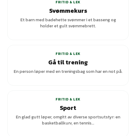
FRITID & LEK
Svømmekurs
Et barn med badehette svømmer i et basseng og
holder et gult svømmebrett.
+
2
varianter
FRITID & LEK
Gå til trening
En person løper med en treningsbag som har en not på.
FRITID & LEK
Sport
En glad gutt løper, omgitt av diverse sportsutstyr: en
basketballkurv, en tennis...
+
1
varianter