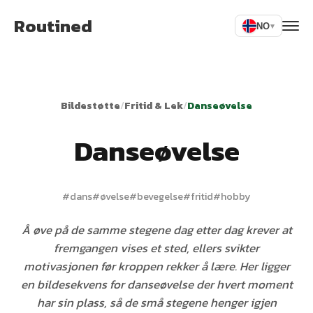
Routined
NO
▾
Bildestøtte
/
Fritid & Lek
/
Danseøvelse
Danseøvelse
#
dans
#
øvelse
#
bevegelse
#
fritid
#
hobby
Å øve på de samme stegene dag etter dag krever at
fremgangen vises et sted, ellers svikter
motivasjonen før kroppen rekker å lære. Her ligger
en bildesekvens for danseøvelse der hvert moment
har sin plass, så de små stegene henger igjen