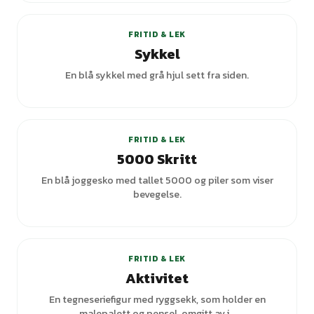
FRITID & LEK
Sykkel
En blå sykkel med grå hjul sett fra siden.
+
3
varianter
FRITID & LEK
5000 Skritt
En blå joggesko med tallet 5000 og piler som viser
bevegelse.
+
1
varianter
FRITID & LEK
Aktivitet
En tegneseriefigur med ryggsekk, som holder en
malepalett og pensel, omgitt av i...