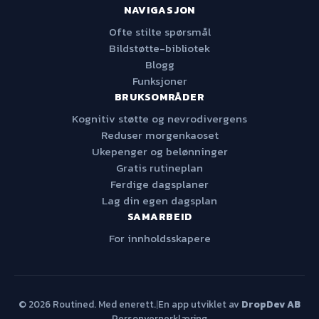
NAVIGASJON
Ofte stilte spørsmål
Bildstøtte-bibliotek
Blogg
Funksjoner
BRUKSOMRÅDER
Kognitiv støtte og nevrodivergens
Reduser morgenkaoset
Ukepenger og belønninger
Gratis rutineplan
Ferdige dagsplaner
Lag din egen dagsplan
SAMARBEID
For innholdsskapere
© 2026 Routined. Med enerett.
|
En app utviklet av
DropDev AB
Personvernerklæring