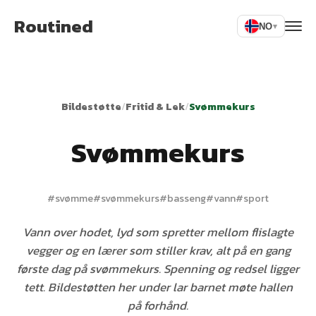
Routined
NO
▾
Bildestøtte
/
Fritid & Lek
/
Svømmekurs
Svømmekurs
#
svømme
#
svømmekurs
#
basseng
#
vann
#
sport
Vann over hodet, lyd som spretter mellom flislagte
vegger og en lærer som stiller krav, alt på en gang
første dag på svømmekurs. Spenning og redsel ligger
tett. Bildestøtten her under lar barnet møte hallen
på forhånd.