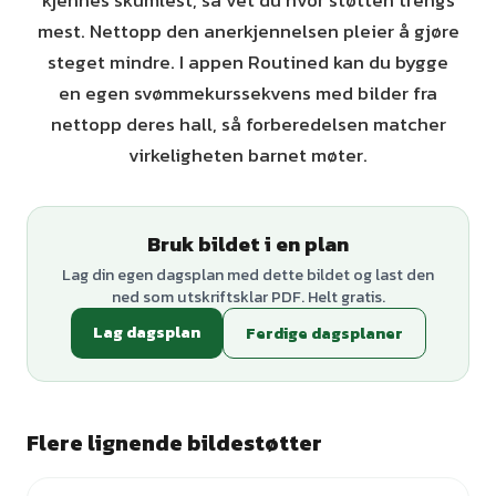
kjennes skumlest, så vet du hvor støtten trengs
mest. Nettopp den anerkjennelsen pleier å gjøre
steget mindre. I appen Routined kan du bygge
en egen svømmekurssekvens med bilder fra
nettopp deres hall, så forberedelsen matcher
virkeligheten barnet møter.
Bruk bildet i en plan
Lag din egen dagsplan med dette bildet og last den
ned som utskriftsklar PDF. Helt gratis.
Lag dagsplan
Ferdige dagsplaner
Flere lignende bildestøtter
+
2
varianter