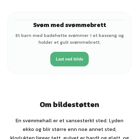
Svøm med svømmebrett
♀
Et barn med badehette svømmer i et basseng og
holder et gult svømmebrett.
Last ned bilde
Om bildestøtten
En svømmehall er et sansesterkt sted. Lyden
ekko og blir større enn noe annet sted,
klorlukten ligger tett, gulvet er hardt og glatt, og