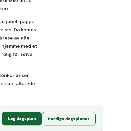
ikk ikke alltid
ten.
ed jubel: pappa
n sin. Da kobles
å lese av alle
 øv hjemme med et
olig før selve
konkurranser,
vensen allerede
Lag dagsplan
Ferdige dagsplaner