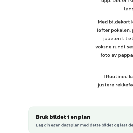
opp. Det er ik
lan
Med bildekort 
løfter pokalen,
jubelen til e
voksne rundt seg
foto av pappa
I Routined k
justere rekkef
Bruk bildet i en plan
Lag din egen dagsplan med dette bildet og last den