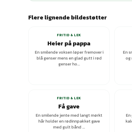
Flere lignende bildestøtter
+
3
varianter
FRITID & LEK
Heier på pappa
En smilende voksen løper fremover i
En s
blå genser mens en glad gutt i rød
og 
genser ho...
FRITID & LEK
Få gave
En smilende jente med langt mørkt
En 
hår holder en rødinnpakket gave
kal
med gult bånd ...