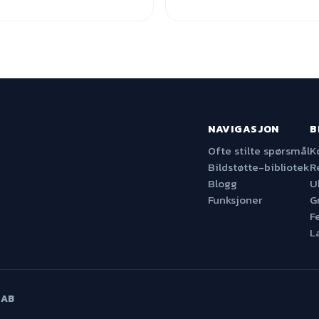
NAVIGASJON
B
Ofte stilte spørsmål
K
Bildstøtte-bibliotek
R
Blogg
U
Funksjoner
G
F
L
 AB