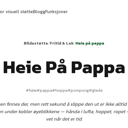
or visuell støtte
Blogg
Funksjoner
Bildestøtte
/
Fritid & Lek
/
Heie på pappa
Heie På Pappa
#
heie
#
pappa
#
hoppe
#
pompong
#
glede
en finnes der, men rett sekund å slippe den ut er ikke alltid
en under kobler øyeblikkene — hånda i lufta, hoppet, ropet 
vet når det er tid.