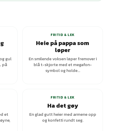
FRITID & LEK
og
Heie på pappa som
løper
og gul
En smilende voksen løper fremover i
L på
blå t-skjorte med et megafon-
symbol og holde...
+
1
varianter
FRITID & LEK
Ha det gøy
ed et
En glad gutt heier med armene opp
 øyne,
og konfetti rundt seg.