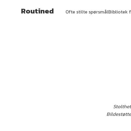
Routined
Ofte stilte spørsmål
Bibliotek f
Stolthet
Bildestøtt