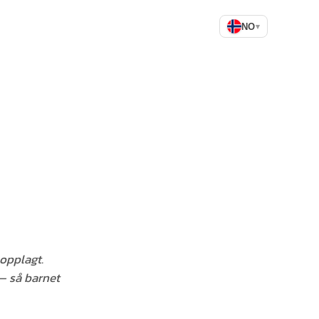
NO
▾
 opplagt.
— så barnet