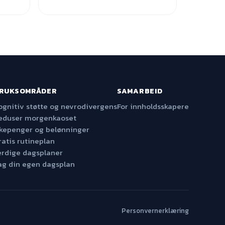
RUKSOMRÅDER
SAMARBEID
ognitiv støtte og nevrodivergens
For innholdsskapere
eduser morgenkaoset
kepenger og belønninger
ratis rutineplan
erdige dagsplaner
ag din egen dagsplan
Personvernerklæring