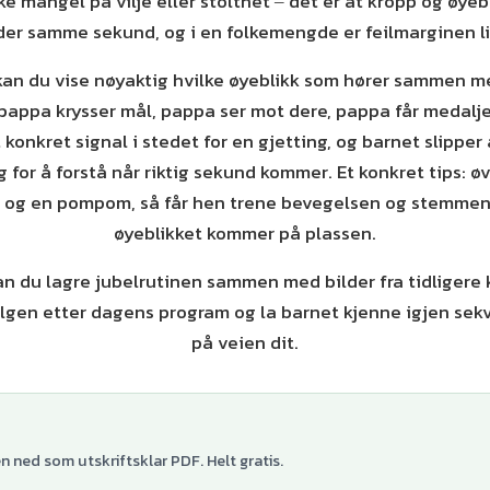
ke mangel på vilje eller stolthet ‒ det er at kropp og øyebl
der samme sekund, og i en folkemengde er feilmarginen li
kan du vise nøyaktig hvilke øyeblikk som hører sammen m
 pappa krysser mål, pappa ser mot dere, pappa får medalje
t konkret signal i stedet for en gjetting, og barnet slipper 
 for å forstå når riktig sekund kommer. Et konkret tips:
 og en pompom, så får hen trene bevegelsen og stemmen r
øyeblikket kommer på plassen.
an du lagre jubelrutinen sammen med bilder fra tidligere 
ølgen etter dagens program og la barnet kjenne igjen sek
på veien dit.
 ned som utskriftsklar PDF. Helt gratis.