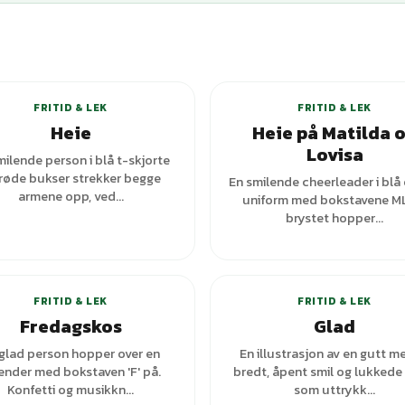
+
1
varianter
FRITID & LEK
FRITID & LEK
Heie
Heie på Matilda 
Lovisa
milende person i blå t-skjorte
røde bukser strekker begge
En smilende cheerleader i blå 
armene opp, ved...
uniform med bokstavene M
brystet hopper...
+
1
varianter
FRITID & LEK
FRITID & LEK
Fredagskos
Glad
glad person hopper over en
En illustrasjon av en gutt m
ender med bokstaven 'F' på.
bredt, åpent smil og lukkede
Konfetti og musikkn...
som uttrykk...