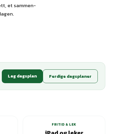
sett, et sammen-
dagen.
Lag dagsplan
Ferdige dagsplaner
ianter
FRITID & LEK
iPad og leker