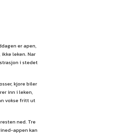
iddagen er apen,
 ikke leken. Nar
strasjon i stedet
sser, kjore biler
er inn i leken,
n vokse fritt ut
 resten ned. Tre
outined-appen kan