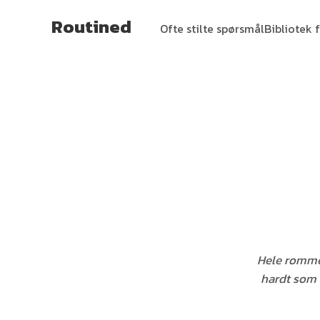
Routined
Ofte stilte spørsmål
Bibliotek f
Hele rommet 
hardt som e