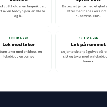
ad gutt holder en fargerik ball,
En tegnet jente med et glad 
t av en teddybjørn, en lilla bil
sitter med bena i kors inni
og b...
husomriss. Hun...
+
2
varianter
FRITID & LEK
FRITID & LEK
Lek med leker
Lek på rommet
 barn leker med en kloss, en
En jente sitter på gulvet på 
lekebil og en bamse
sitt og leker med en lekebil 
bamse.