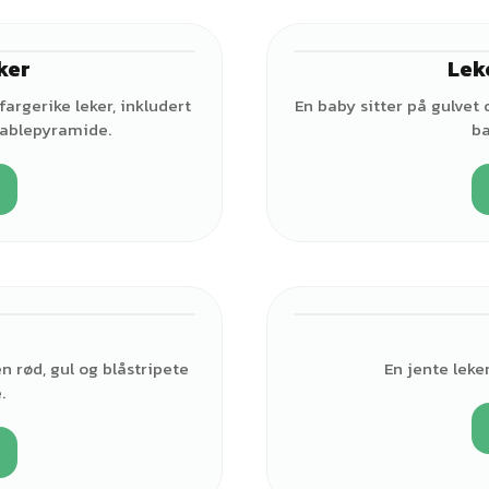
ker
Lek
♂
fargerike leker, inkludert
En baby sitter på gulvet
stablepyramide.
ba
♂
n rød, gul og blåstripete
En jente leke
.