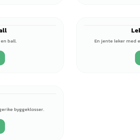
all
Le
♀
en ball.
En jente leker med e
♀
gerike byggeklosser.