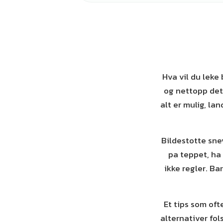
Hva vil du leke
og nettopp det 
alt er mulig, la
Bildestotte snev
pa teppet, ha 
ikke regler. Ba
Et tips som oft
alternativer fol