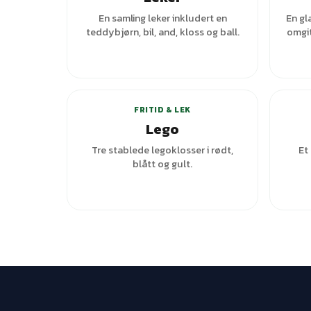
En samling leker inkludert en
En gl
teddybjørn, bil, and, kloss og ball.
omgit
FRITID & LEK
Lego
Tre stablede legoklosser i rødt,
Et
blått og gult.