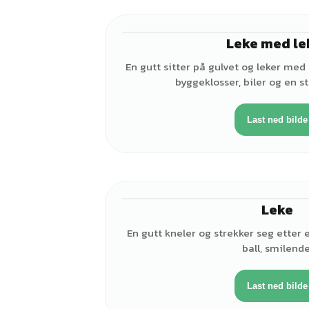
Leke med le
En gutt sitter på gulvet og leker med 
byggeklosser, biler og en 
Last ned bilde
Leke
En gutt kneler og strekker seg etter e
ball, smilende
Last ned bilde