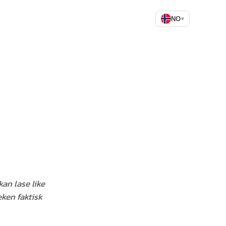
NO
▾
kan lase like
eken faktisk