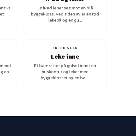
ansikt
En iPad lener seg mot en blå
 et
byggekloss. Ved siden av er en rød
lekebil og en gu...
FRITID & LEK
Leke inne
rommet
Et barn sitter på gulvet inne i en
og en
huskontur og leker med
byggeklosser og en bal...