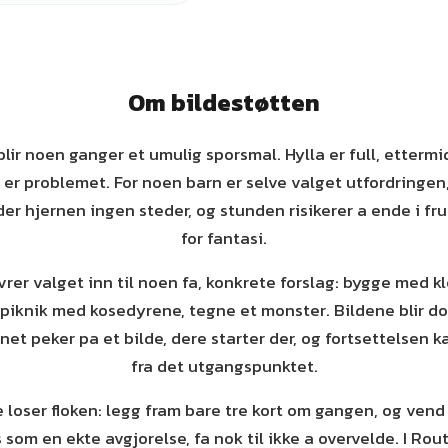
Om bildestøtten
 blir noen ganger et umulig sporsmal. Hylla er full, etterm
er problemet. For noen barn er selve valget utfordringen,
nder hjernen ingen steder, og stunden risikerer a ende i fru
for fantasi.
rer valget inn til noen fa, konkrete forslag: bygge med klo
piknik med kosedyrene, tegne et monster. Bildene blir dor
rnet peker pa et bilde, dere starter der, og fortsettelsen ka
fra det utgangspunktet.
e loser floken: legg fram bare tre kort om gangen, og vend
s som en ekte avgjorelse, fa nok til ikke a overvelde. I R