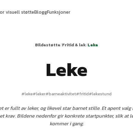
or visuell støtte
Blogg
Funksjoner
Bildestøtte
/
Fritid & lek
/
Leke
Leke
#
leke
#
leker
#
barneaktivitet
#
fritid
#
lekestund
er fullt av leker, og likevel star barnet stille. Et apent valg 
t krav. Bildene nedenfor gir konkrete startpunkter, slik at l
kommer i gang.