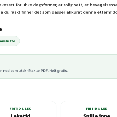
lekesett for ulike dagsformer, et rolig sett, et bevegelses
 sa du raskt finner det som passer akkurat denne ettermid
e
 avslutte
 ned som utskriftsklar PDF. Helt gratis.
+
1
varianter
+
2
var
FRITID & LEK
FRITID & LEK
Leketid
Spille inne