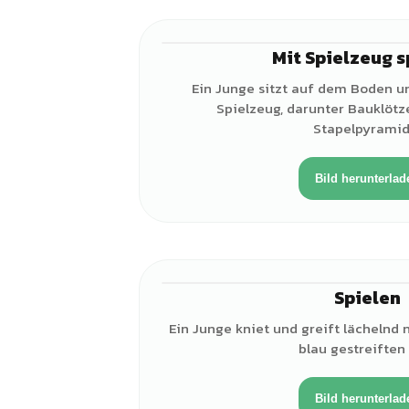
Mit Spielzeug s
Ein Junge sitzt auf dem Boden u
Spielzeug, darunter Bauklötz
Stapelpyramid
Bild herunterlad
Spielen
Ein Junge kniet und greift lächelnd 
blau gestreiften 
Bild herunterlad