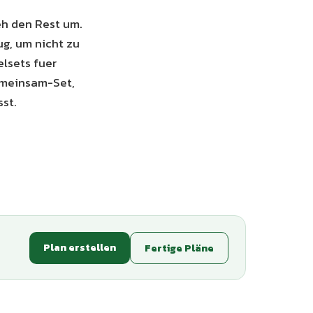
eh den Rest um.
g, um nicht zu
lsets fuer
emeinsam-Set,
st.
Plan erstellen
Fertige Pläne