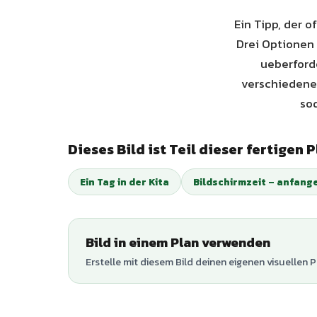
Ein Tipp, der 
Drei Optionen
ueberford
verschiedene
so
Dieses Bild ist Teil dieser fertigen 
Ein Tag in der Kita
Bildschirmzeit – anfan
Bild in einem Plan verwenden
Erstelle mit diesem Bild deinen eigenen visuellen P