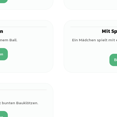
en
Mit S
♀
inem Ball.
Ein Mädchen spielt mit
en
B
♀
t bunten Bauklötzen.