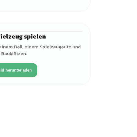
pielzeug spielen
♀
 einem Ball, einem Spielzeugauto und
Bauklötzen.
ild herunterladen