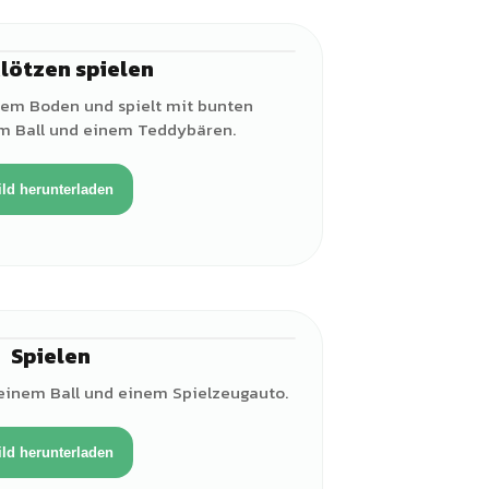
Klötzen spielen
♂
 dem Boden und spielt mit bunten
m Ball und einem Teddybären.
ild herunterladen
Spielen
♀
 einem Ball und einem Spielzeugauto.
ild herunterladen