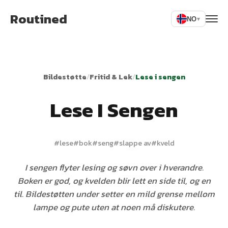
Routined
NO
▾
Bildestøtte
/
Fritid & Lek
/
Lese i sengen
Lese I Sengen
#
lese
#
bok
#
seng
#
slappe av
#
kveld
I sengen flyter lesing og søvn over i hverandre.
Boken er god, og kvelden blir lett en side til, og en
til. Bildestøtten under setter en mild grense mellom
lampe og pute uten at noen må diskutere.