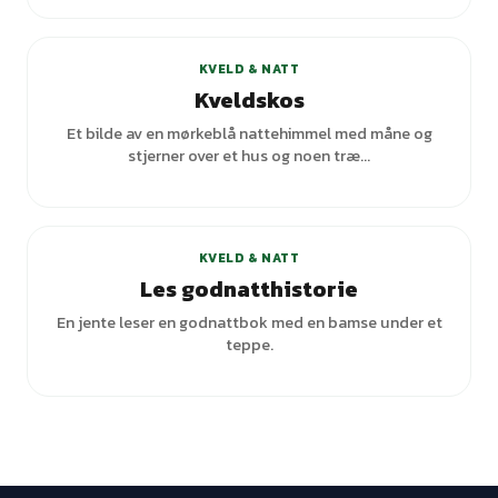
+
1
varianter
KVELD & NATT
Kveldskos
Et bilde av en mørkeblå nattehimmel med måne og
stjerner over et hus og noen træ...
+
1
varianter
KVELD & NATT
Les godnatthistorie
En jente leser en godnattbok med en bamse under et
teppe.