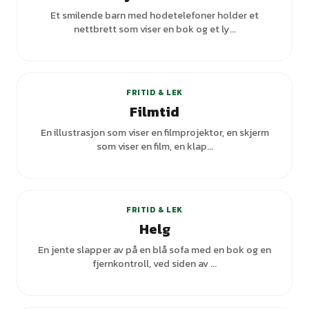
Et smilende barn med hodetelefoner holder et
nettbrett som viser en bok og et ly...
FRITID & LEK
Filmtid
En illustrasjon som viser en filmprojektor, en skjerm
som viser en film, en klap...
+
2
varianter
FRITID & LEK
Helg
En jente slapper av på en blå sofa med en bok og en
fjernkontroll, ved siden av ...