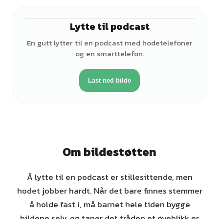
Lytte til podcast
♂
En gutt lytter til en podcast med hodetelefoner
og en smarttelefon.
Last ned bilde
Om bildestøtten
Å lytte til en podcast er stillesittende, men
hodet jobber hardt. Når det bare finnes stemmer
å holde fast i, må barnet hele tiden bygge
bildene selv, og taper det tråden et øyeblikk er