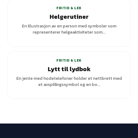
FRITID & LEK
Helgerutiner
En illustrasjon av en person med symboler som
representerer helgeaktiviteter som...
+
1
varianter
FRITID & LEK
Lytt til lydbok
En jente med hodetelefoner holder et nettbrett med
et avspillingssymbol og en bo...