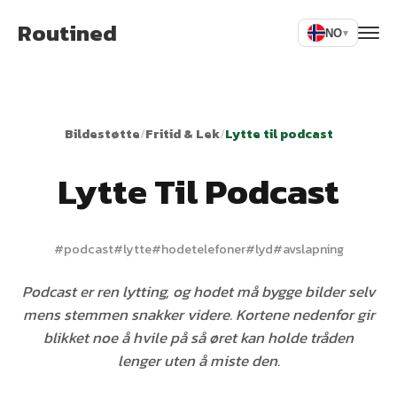
Routined
NO
▾
Bildestøtte
/
Fritid & Lek
/
Lytte til podcast
Lytte Til Podcast
#
podcast
#
lytte
#
hodetelefoner
#
lyd
#
avslapning
Podcast er ren lytting, og hodet må bygge bilder selv
mens stemmen snakker videre. Kortene nedenfor gir
blikket noe å hvile på så øret kan holde tråden
lenger uten å miste den.