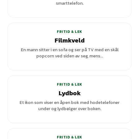
smarttelefon.
FRITID & LEK
Filmkveld
En mann sitter i en sofa og ser på TV med en skål
popcorn ved siden av seg, mens...
+
1
varianter
FRITID & LEK
Lydbok
Et ikon som viser en åpen bok med hodetelefoner
under og lydbølger over boken.
FRITID & LEK