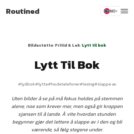
Routined
NO
▾
Bildestøtte
/
Fritid & Lek
/
Lytt til bok
Lytt Til Bok
#
lydbok
#
lytte
#
hodetelefoner
#
lesing
#
slappe av
Uten bilder å se på må fokus holdes på stemmen
alene, noe som krever mer, men også gir kroppen
sjansen til å lande. Å vite hvordan stunden
begynner gjør det lettere å slappe av i den og bli
værende, så følg stegene under.