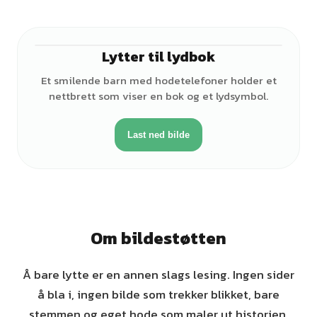
Lytter til lydbok
♀
Et smilende barn med hodetelefoner holder et
nettbrett som viser en bok og et lydsymbol.
Last ned bilde
Om bildestøtten
Å bare lytte er en annen slags lesing. Ingen sider
å bla i, ingen bilde som trekker blikket, bare
stemmen og eget hode som maler ut historien.