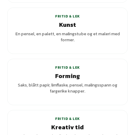
+
2
varianter
FRITID & LEK
Kunst
En pensel, en palett, en malingstube og et maleri med
former.
FRITID & LEK
Forming
Saks, blått papir, limflaske, pensel, malingsspann og
fargerike knapper.
FRITID & LEK
Kreativ tid