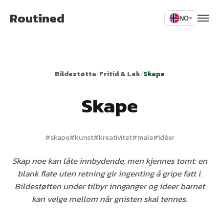
Routined
NO
▾
Bildestøtte
/
Fritid & Lek
/
Skape
Skape
#
skape
#
kunst
#
kreativitet
#
male
#
idéer
Skap noe kan låte innbydende, men kjennes tomt: en
blank flate uten retning gir ingenting å gripe fatt i.
Bildestøtten under tilbyr innganger og ideer barnet
kan velge mellom når gnisten skal tennes.