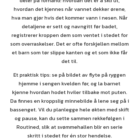
deler på forhånd: hvordan det er å skli ut,
hvordan det kjennes når vannet dekker ørene,
hva man gjør hvis det kommer vann i nesen. Når
detaljene er sett og navngitt før badet,
registrerer kroppen dem som ventet i stedet for
som overraskelser. Det er ofte forskjellen mellom
et barn som tør slippe kanten og et som ikke får
det til.
Et praktisk tips: se på bildet av flyte på ryggen
hjemme i sengen kvelden før, og la barnet
kjenne hvordan hodet hviler tilbake mot puten.
Da finnes en kroppslig minnebilde å lene seg på i
bassenget. Vil du planlegge hele økten med skift
og pause, kan du sette sammen rekkefølgen i
Routined, slik at svømmehallen blir en serie
skritt i stedet for én stor hendelse.