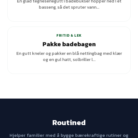
En glad tegneseriegutt i badebukser hopper ned i et
basseng, så det spruter vann...
+
1
varianter
FRITID & LEK
Pakke badebagen
En gutt kneler og pakker en blå nettingbag med klær
og en gul hatt, solbriller l...
Routined
Hjelper familier med å bygge bærekraftige rutiner og