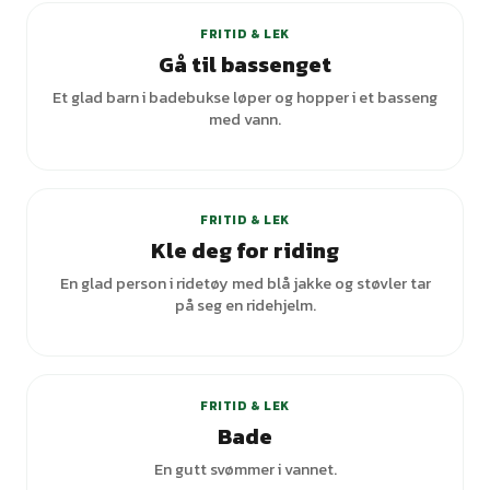
FRITID & LEK
Gå til bassenget
Et glad barn i badebukse løper og hopper i et basseng
med vann.
FRITID & LEK
Kle deg for riding
En glad person i ridetøy med blå jakke og støvler tar
på seg en ridehjelm.
+
2
varianter
FRITID & LEK
Bade
En gutt svømmer i vannet.