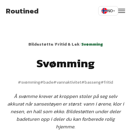
Routined
NO
▾
Bildestøtte
/
Fritid & Lek
/
Svømming
Svømming
#
svømming
#
bade
#
vannaktivitet
#
basseng
#
fritid
Å svømme krever at kroppen stoler på seg selv
akkurat når sansestøyen er størst: vann i ørene, klor i
nesen, en hall som ekko. Bildestøtten under deler
badeturen opp i deler du kan forberede rolig
hjemme.