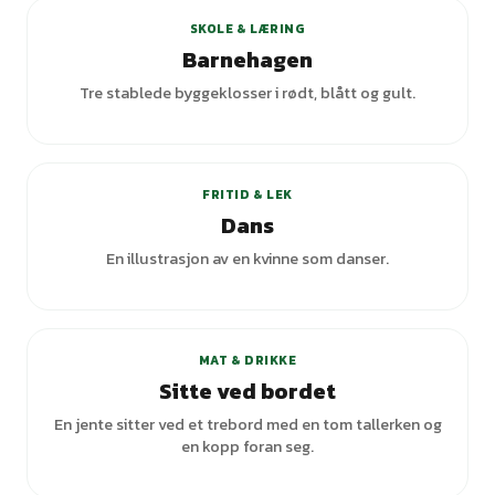
SKOLE & LÆRING
Barnehagen
Tre stablede byggeklosser i rødt, blått og gult.
+
5
varianter
FRITID & LEK
Dans
En illustrasjon av en kvinne som danser.
+
1
varianter
MAT & DRIKKE
Sitte ved bordet
En jente sitter ved et trebord med en tom tallerken og
en kopp foran seg.