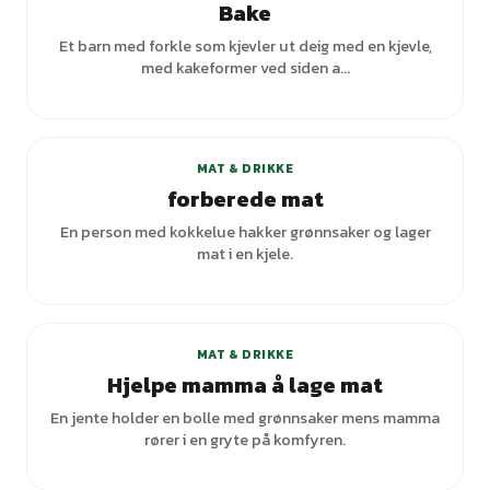
Bake
Et barn med forkle som kjevler ut deig med en kjevle,
med kakeformer ved siden a...
MAT & DRIKKE
forberede mat
En person med kokkelue hakker grønnsaker og lager
mat i en kjele.
+
2
varianter
MAT & DRIKKE
Hjelpe mamma å lage mat
En jente holder en bolle med grønnsaker mens mamma
rører i en gryte på komfyren.
+
2
varianter