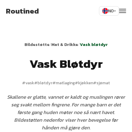
Routined
NO
▾
Bildestøtte
/
Mat & Drikke
/
Vask bløtdyr
Vask Bløtdyr
#
vask
#
bløtdyr
#
matlaging
#
kjøkken
#
sjømat
Skallene er glatte, vannet er kaldt og muslingen rører
seg svakt mellom fingrene. For mange barn er det
første gang huden møter noe så nært havet.
Bildestøtten nedenfor viser hver bevegelse før
hånden må gjøre den.