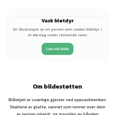
Vask bløtdyr
♀
En illustrasjon av en person som vasker bløtdyr i
et dørslag under rennende vann.
Last ned bilde
Om bildestøtten
Blåskjell er uvanlige gjester ved oppvaskbenken.
Skallene er glatte, vannet som renner over dem
er nesten iskaldt, og innsiden av hånden