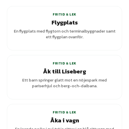
FRITID & LEK
Flygplats
En flygplats med flygtorn och terminalbyggnader samt
ett flygplan ovanför.
FRITID & LEK
Åk till Liseberg
Ett barn springer glatt mot en nöjespark med
pariserhjul och berg-och-dalbana.
+
3
varianter
FRITID & LEK
Åka i vagn