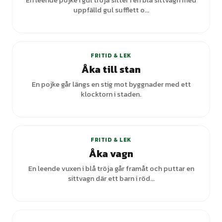
En leende pojke i gul tröja sitter i en blå sittvagn med
uppfälld gul sufflett o...
+
1
varianter
FRITID & LEK
Åka till stan
En pojke går längs en stig mot byggnader med ett
klocktorn i staden.
FRITID & LEK
Åka vagn
En leende vuxen i blå tröja går framåt och puttar en
sittvagn där ett barn i röd...