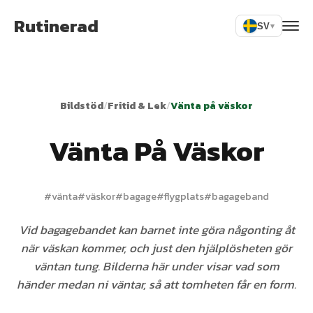
Rutinerad
SV
▾
Bildstöd
/
Fritid & Lek
/
Vänta på väskor
Vänta På Väskor
#
vänta
#
väskor
#
bagage
#
flygplats
#
bagageband
Vid bagagebandet kan barnet inte göra någonting åt
när väskan kommer, och just den hjälplösheten gör
väntan tung. Bilderna här under visar vad som
händer medan ni väntar, så att tomheten får en form.