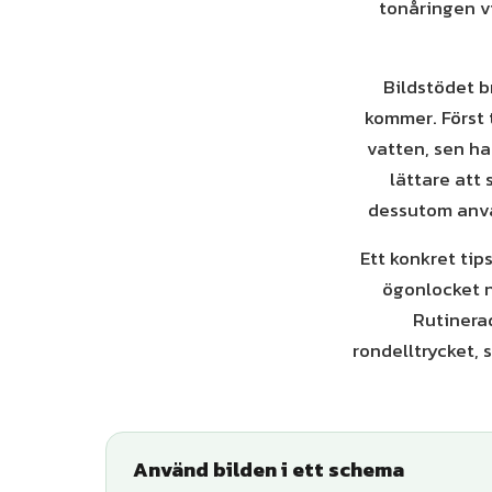
tonåringen vi
Bildstödet b
kommer. Först 
vatten, sen ha
lättare att 
dessutom anvä
Ett konkret tip
ögonlocket n
Rutinerad
rondelltrycket, 
Använd bilden i ett schema