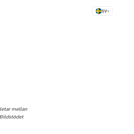
SV
▾
letar mellan
 Bildstödet