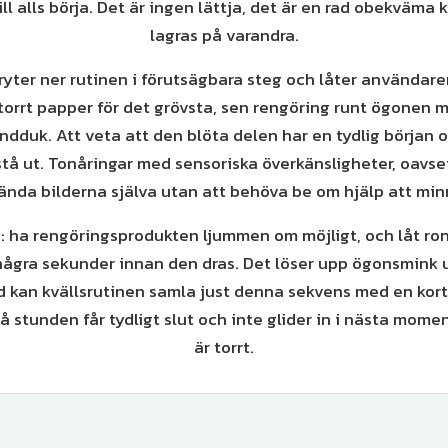
ll alls börja. Det är ingen lättja, det är en rad obekväma
lagras på varandra.
ryter ner rutinen i förutsägbara steg och låter användar
torrt papper för det grövsta, sen rengöring runt ögonen m
ndduk. Att veta att den blöta delen har en tydlig början o
stå ut. Tonåringar med sensoriska överkänsligheter, oavse
nda bilderna själva utan att behöva be om hjälp att min
s: ha rengöringsprodukten ljummen om möjligt, och låt ro
ågra sekunder innan den dras. Det löser upp ögonsmink u
 kan kvällsrutinen samla just denna sekvens med en kort 
så stunden får tydligt slut och inte glider in i nästa mome
är torrt.