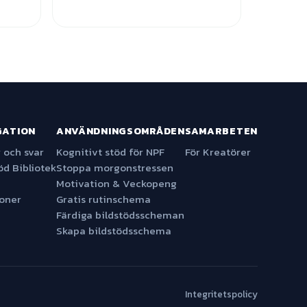
GATION
ANVÄNDNINGSOMRÅDEN
SAMARBETEN
 och svar
Kognitivt stöd för NPF
För Kreatörer
öd Bibliotek
Stoppa morgonstressen
Motivation & Veckopeng
ioner
Gratis rutinschema
Färdiga bildstödsscheman
Skapa bildstödsschema
Integritetspolicy