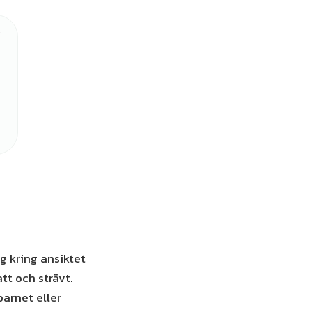
ig kring ansiktet
tt och strävt.
barnet eller