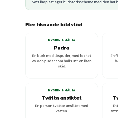
Sätt ihop ett eget bildstödsschema med den här bi
Fler liknande bildstöd
+
1
varianter
HYGIEN & HÄLSA
Pudra
En burk med löspuder, med locket
En f
av och puder som hälls ut i en liten
b
skål.
+
1
varianter
HYGIEN & HÄLSA
Tvätta ansiktet
T
En person tvättar ansiktet med
Et
vatten.
smin