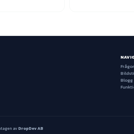
NAVI
Frågor
Bildst
Blogg
Funkt
mtagen av
DropDev AB