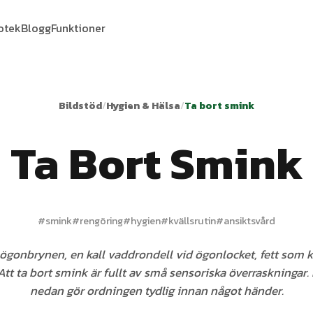
iotek
Blogg
Funktioner
Bildstöd
/
Hygien & Hälsa
/
Ta bort smink
Ta Bort Smink
#
smink
#
rengöring
#
hygien
#
kvällsrutin
#
ansiktsvård
ögonbrynen, en kall vaddrondell vid ögonlocket, fett som k
 Att ta bort smink är fullt av små sensoriska överraskningar.
nedan gör ordningen tydlig innan något händer.