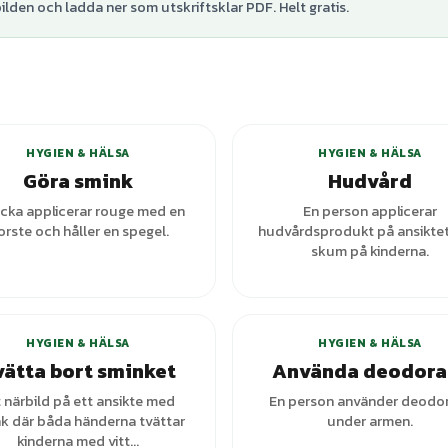
lden och ladda ner som utskriftsklar PDF. Helt gratis.
+
1
varianter
HYGIEN & HÄLSA
HYGIEN & HÄLSA
Göra smink
Hudvård
licka applicerar rouge med en
En person applicerar
orste och håller en spegel.
hudvårdsprodukt på ansikte
skum på kinderna.
HYGIEN & HÄLSA
HYGIEN & HÄLSA
vätta bort sminket
Använda deodora
t närbild på ett ansikte med
En person använder deodo
k där båda händerna tvättar
under armen.
kinderna med vitt...