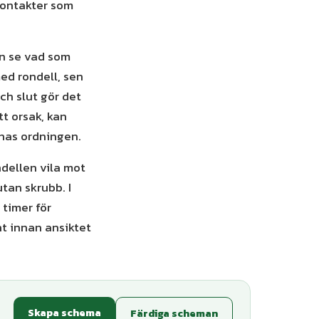
 kontakter som
en se vad som
ed rondell, sen
ch slut gör det
tt orsak, kan
nas ordningen.
ndellen vila mot
tan skrubb. I
timer för
nt innan ansiktet
Skapa schema
Färdiga scheman