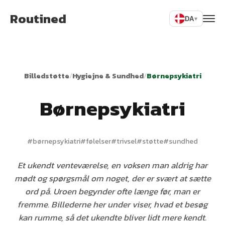
Routined
DA
▾
Billedstøtte
/
Hygiejne & Sundhed
/
Børnepsykiatri
Børnepsykiatri
#
børnepsykiatri
#
følelser
#
trivsel
#
støtte
#
sundhed
Et ukendt venteværelse, en voksen man aldrig har
mødt og spørgsmål om noget, der er svært at sætte
ord på. Uroen begynder ofte længe før, man er
fremme. Billederne her under viser, hvad et besøg
kan rumme, så det ukendte bliver lidt mere kendt.