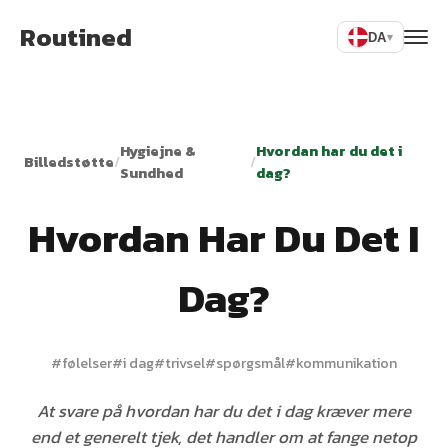
Routined
DA
▾
Hygiejne &
Hvordan har du det i
Billedstøtte
/
/
Sundhed
dag?
Hvordan Har Du Det I
Dag?
#
følelser
#
i dag
#
trivsel
#
spørgsmål
#
kommunikation
At svare på hvordan har du det i dag kræver mere
end et generelt tjek, det handler om at fange netop