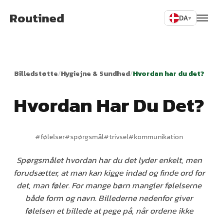
Routined
DA
▾
Billedstøtte
/
Hygiejne & Sundhed
/
Hvordan har du det?
Hvordan Har Du Det?
#
følelser
#
spørgsmål
#
trivsel
#
kommunikation
Spørgsmålet hvordan har du det lyder enkelt, men
forudsætter, at man kan kigge indad og finde ord for
det, man føler. For mange børn mangler følelserne
både form og navn. Billederne nedenfor giver
følelsen et billede at pege på, når ordene ikke