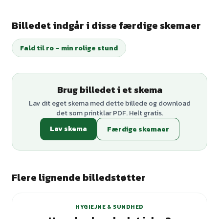
Billedet indgår i disse færdige skemaer
Fald til ro – min rolige stund
Brug billedet i et skema
Lav dit eget skema med dette billede og download
det som printklar PDF. Helt gratis.
Lav skema
Færdige skemaer
Flere lignende billedstøtter
+
1
varianter
HYGIEJNE & SUNDHED