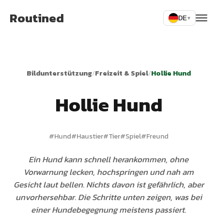
Routined
DE
▾
Bildunterstützung
/
Freizeit & Spiel
/
Hollie Hund
Hollie Hund
#
Hund
#
Haustier
#
Tier
#
Spiel
#
Freund
Ein Hund kann schnell herankommen, ohne
Vorwarnung lecken, hochspringen und nah am
Gesicht laut bellen. Nichts davon ist gefährlich, aber
unvorhersehbar. Die Schritte unten zeigen, was bei
einer Hundebegegnung meistens passiert.