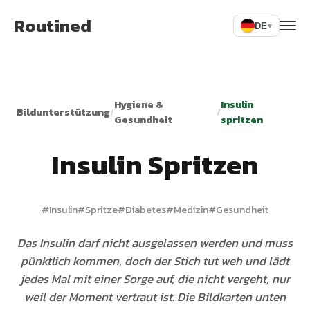
Routined
DE
▾
Hygiene &
Insulin
Bildunterstützung
/
/
Gesundheit
spritzen
Insulin Spritzen
#
Insulin
#
Spritze
#
Diabetes
#
Medizin
#
Gesundheit
Das Insulin darf nicht ausgelassen werden und muss
pünktlich kommen, doch der Stich tut weh und lädt
jedes Mal mit einer Sorge auf, die nicht vergeht, nur
weil der Moment vertraut ist. Die Bildkarten unten