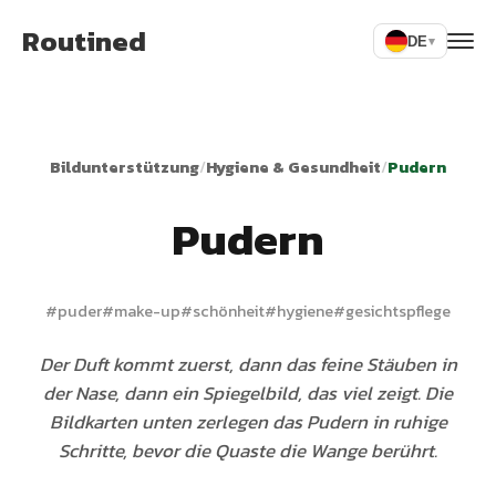
Routined
DE
▾
Bildunterstützung
/
Hygiene & Gesundheit
/
Pudern
Pudern
#
puder
#
make-up
#
schönheit
#
hygiene
#
gesichtspflege
Der Duft kommt zuerst, dann das feine Stäuben in
der Nase, dann ein Spiegelbild, das viel zeigt. Die
Bildkarten unten zerlegen das Pudern in ruhige
Schritte, bevor die Quaste die Wange berührt.