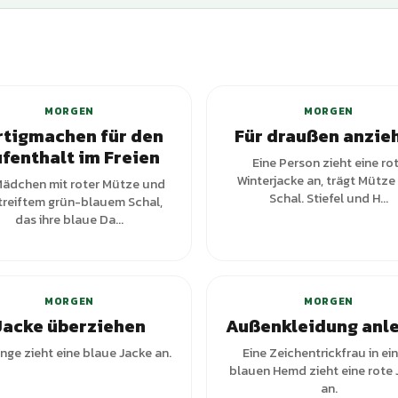
+
3
Varianten
+
3
Var
MORGEN
MORGEN
rtigmachen für den
Für draußen anzie
fenthalt im Freien
Eine Person zieht eine ro
Winterjacke an, trägt Mütze
Mädchen mit roter Mütze und
Schal. Stiefel und H...
treiftem grün-blauem Schal,
das ihre blaue Da...
+
5
Var
MORGEN
MORGEN
Jacke überziehen
Außenkleidung anl
unge zieht eine blaue Jacke an.
Eine Zeichentrickfrau in ei
blauen Hemd zieht eine rote
an.