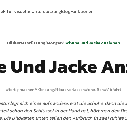
hek für visuelle Unterstützung
Blog
Funktionen
Bildunterstützung
/
Morgen
/
Schuhe und Jacke anziehen
e Und Jacke An
#
fertig machen
#
Kleidung
#
Haus verlassen
#
draußen
#
Abfahrt
stür legt sich eines aufs andere: erst die Schuhe, dann die 
nteil schon den Schlüssel in der Hand hat, hört man den Dr
 Die Bildkarten unten teilen den Aufbruch in zwei ruhige S