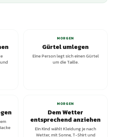
ianten
MORGEN
hen
Gürtel umlegen
te
Eine Person legt sich einen Gürtel
 und
um die Taille.
ianten
MORGEN
egen
Dem Wetter
entsprechend anziehen
nem
 Jacke
Ein Kind wählt Kleidung je nach
Wetter, mit Sonne, T-Shirt und