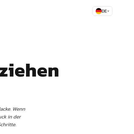
DE
▾
ziehen
Jacke. Wenn
uck in der
chritte.