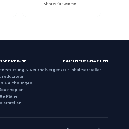
Shorts für warme ...
GSBEREICHE
PARTNERSCHAFTEN
nterstützung & Neurodivergenz
Für Inhaltsersteller
 reduzieren
 & Belohnungen
Routineplan
lle Pläne
n erstellen