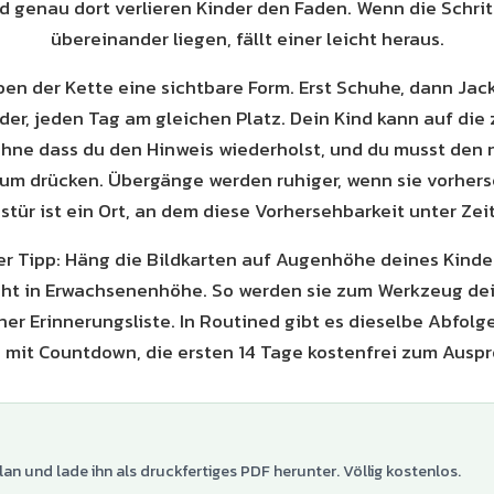
d genau dort verlieren Kinder den Faden. Wenn die Schri
übereinander liegen, fällt einer leicht heraus.
ben der Kette eine sichtbare Form. Erst Schuhe, dann Jack
er, jeden Tag am gleichen Platz. Dein Kind kann auf die 
ohne dass du den Hinweis wiederholst, und du musst den 
aum drücken. Übergänge werden ruhiger, wenn sie vorhers
tür ist ein Ort, an dem diese Vorhersehbarkeit unter Zei
er Tipp: Häng die Bildkarten auf Augenhöhe deines Kind
cht in Erwachsenenhöhe. So werden sie zum Werkzeug de
ner Erinnerungsliste. In Routined gibt es dieselbe Abfolge
 mit Countdown, die ersten 14 Tage kostenfrei zum Auspr
lan und lade ihn als druckfertiges PDF herunter. Völlig kostenlos.