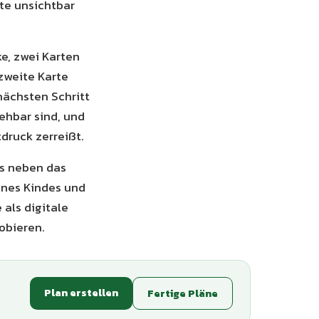
tte unsichtbar
e, zwei Karten
zweite Karte
nächsten Schritt
ehbar sind, und
tdruck zerreißt.
es neben das
ines Kindes und
 als digitale
obieren.
Plan erstellen
Fertige Pläne