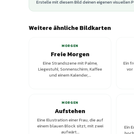
Erstelle mit diesem Bild deinen eigenen visuellen P
Weitere ähnliche Bildkarten
+
3
Varianten
MORGEN
Freie Morgen
Eine Strandszene mit Palme,
Ein f
Liegestuhl, Sonnenschirm, Kaffee
vor
und einem Kalender,...
+
2
Varianten
MORGEN
Aufstehen
Eine Illustration einer Frau, die auf
einem blauen Block sitzt, mit zwei
Ein 
aufwärt...
hoch