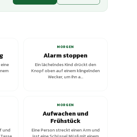
ianten
MORGEN
g
Alarm stoppen
 eine
Ein lächelndes Kind drückt den
einem
Knopf oben auf einem klingelnden
Wecker, um ihn a...
MORGEN
Aufwachen und
Frühstück
uf und
Eine Person streckt einen Arm und
 Tasse
isst eine Schüssel Müsli mit einem