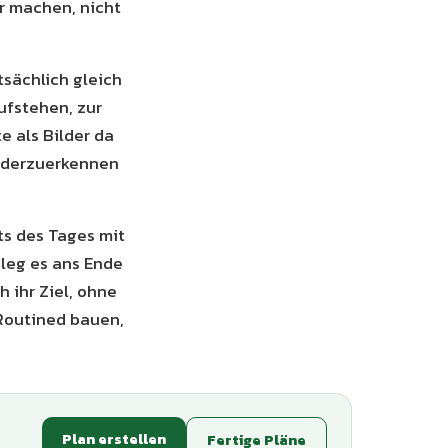
r machen, nicht
tsächlich gleich
ufstehen, zur
e als Bilder da
iederzuerkennen
ts des Tages mit
 leg es ans Ende
 ihr Ziel, ohne
Routined bauen,
Plan erstellen
Fertige Pläne