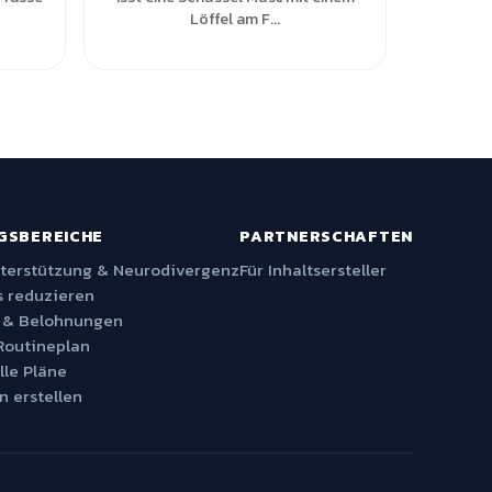
Löffel am F...
GSBEREICHE
PARTNERSCHAFTEN
nterstützung & Neurodivergenz
Für Inhaltsersteller
 reduzieren
 & Belohnungen
Routineplan
lle Pläne
n erstellen