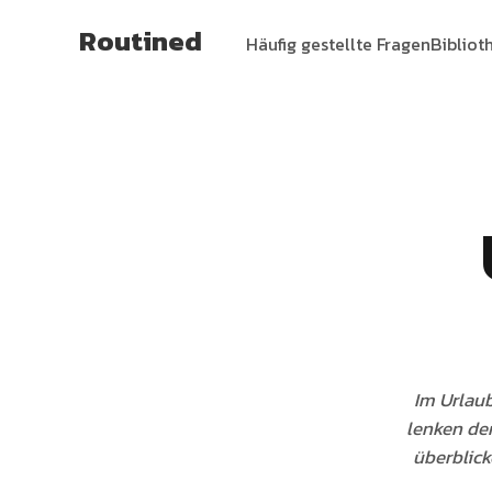
Routined
Häufig gestellte Fragen
Bibliot
Im Urlaub
lenken den
überblick