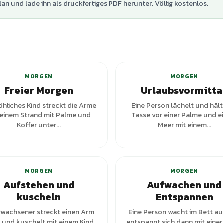
lan und lade ihn als druckfertiges PDF herunter. Völlig kostenlos.
+
2
Varianten
+
1
Var
MORGEN
MORGEN
Freier Morgen
Urlaubsvormitta
röhliches Kind streckt die Arme
Eine Person lächelt und hält
 einem Strand mit Palme und
Tasse vor einer Palme und 
Koffer unter...
Meer mit einem...
+
3
Varianten
MORGEN
MORGEN
Aufstehen und
Aufwachen und
kuscheln
Entspannen
Erwachsener streckt einen Arm
Eine Person wacht im Bett a
 und kuschelt mit einem Kind
entspannt sich dann mit einer