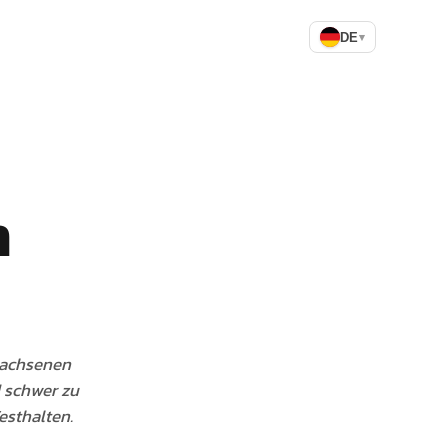
DE
▾
n
rwachsenen
d schwer zu
esthalten.