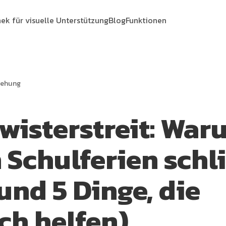
hek für visuelle Unterstützung
Blog
Funktionen
iehung
wisterstreit: War
n Schulferien sch
und 5 Dinge, die
ch helfen)