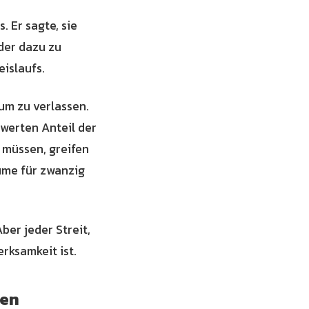
. Er sagte, sie
nder dazu zu
eislaufs.
aum zu verlassen.
swerten Anteil der
n müssen, greifen
äume für zwanzig
ber jeder Streit,
erksamkeit ist.
ben