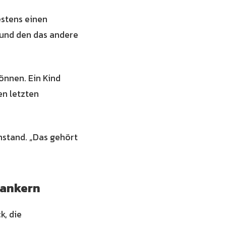
estens einen
 und den das andere
können. Ein Kind
en letzten
nstand. „Das gehört
rankern
k, die