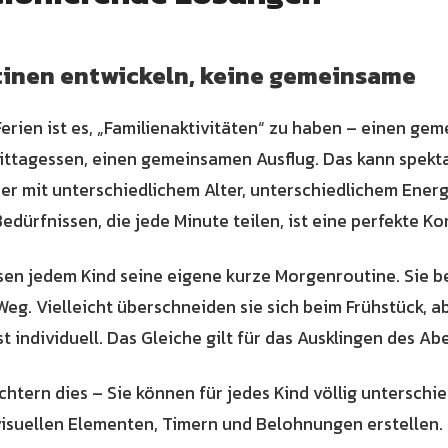
utinen entwickeln, keine gemeinsame
 Ferien ist es, „Familienaktivitäten“ zu haben – einen g
ttagessen, einen gemeinsamen Ausflug. Das kann spekta
der mit unterschiedlichem Alter, unterschiedlichem Ener
edürfnissen, die jede Minute teilen, ist eine perfekte Ko
sen jedem Kind seine eigene kurze Morgenroutine. Sie b
eg. Vielleicht überschneiden sie sich beim Frühstück, ab
t individuell. Das Gleiche gilt für das Ausklingen des Ab
htern dies – Sie können für jedes Kind völlig unterschie
visuellen Elementen, Timern und Belohnungen erstellen.