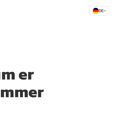
DE
▾
um er
limmer