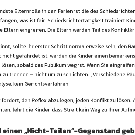
ste Elternrolle in den Ferien ist die des Schiedsrichters
angen, was ist fair. Schiedsrichtertätigkeit trainiert Ki
e Eltern eingreifen. Die Eltern werden Teil des Konfliktkr
innt, sollte Ihr erster Schritt normalerweise sein, den R
 nicht gefährdet ist, werden die Kinder einen bemerken
t lösen, sobald das Publikum weg ist. Wenn Sie eingreife
h zu trennen – nicht um zu schlichten. „Verschiedene R
lyse, kein Gerichtsverfahren.
rfordert, den Reflex abzulegen, jeden Konflikt zu lösen. A
hten, lehrt die Kinder, dass Streit kein Weg zu Ihrer Aufm
d einen „Nicht-Teilen“-Gegenstand ge