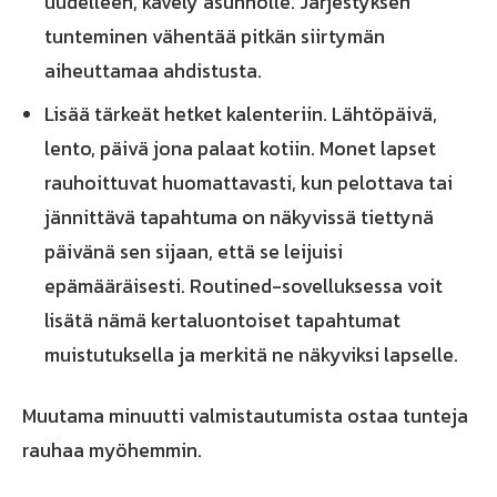
uudelleen, kävely asunnolle. Järjestyksen
tunteminen vähentää pitkän siirtymän
aiheuttamaa ahdistusta.
Lisää tärkeät hetket kalenteriin. Lähtöpäivä,
lento, päivä jona palaat kotiin. Monet lapset
rauhoittuvat huomattavasti, kun pelottava tai
jännittävä tapahtuma on näkyvissä tiettynä
päivänä sen sijaan, että se leijuisi
epämääräisesti. Routined-sovelluksessa voit
lisätä nämä kertaluontoiset tapahtumat
muistutuksella ja merkitä ne näkyviksi lapselle.
Muutama minuutti valmistautumista ostaa tunteja
rauhaa myöhemmin.