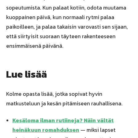
sopeutumista. Kun palaat kotiin, odota muutama
kuoppainen päivä, kun normaali rytmi palaa
paikoilleen, ja palaa takaisin varovasti sen sijaan,
että siirtyisit suoraan täyteen rakenteeseen
ensimmäisenä päivänä.
Lue lisää
Kolme opasta lisää, jotka sopivat hyvin
matkusteluun ja kesän pitämiseen rauhallisena.
Kesäloma ilman rutiineja? Näin vältät
heinäkuun romahduksen
— miksi lapset