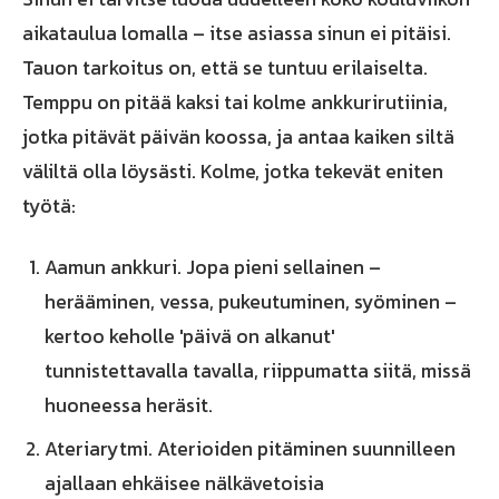
aikataulua lomalla – itse asiassa sinun ei pitäisi.
Tauon tarkoitus on, että se tuntuu erilaiselta.
Temppu on pitää kaksi tai kolme ankkurirutiinia,
jotka pitävät päivän koossa, ja antaa kaiken siltä
väliltä olla löysästi. Kolme, jotka tekevät eniten
työtä:
Aamun ankkuri. Jopa pieni sellainen –
herääminen, vessa, pukeutuminen, syöminen –
kertoo keholle 'päivä on alkanut'
tunnistettavalla tavalla, riippumatta siitä, missä
huoneessa heräsit.
Ateriarytmi. Aterioiden pitäminen suunnilleen
ajallaan ehkäisee nälkävetoisia