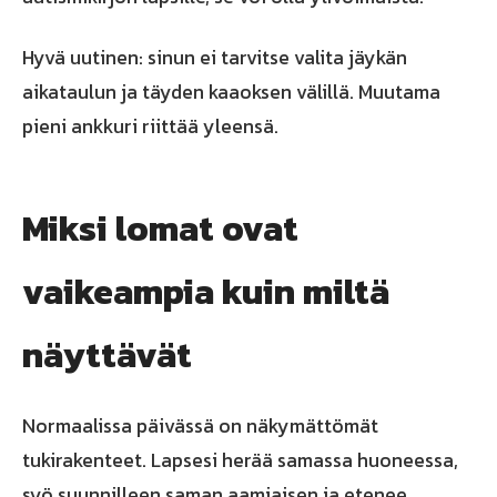
Hyvä uutinen: sinun ei tarvitse valita jäykän
aikataulun ja täyden kaaoksen välillä. Muutama
pieni ankkuri riittää yleensä.
Miksi lomat ovat
vaikeampia kuin miltä
näyttävät
Normaalissa päivässä on näkymättömät
tukirakenteet. Lapsesi herää samassa huoneessa,
syö suunnilleen saman aamiaisen ja etenee