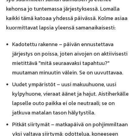
kehonsa jo tuntemassa järjestyksessä. Lomalla
kaikki tämä katoaa yhdessä päivässä. Kolme asiaa
kuormittavat lapsia yleensä samanaikaisesti:
Kadotettu rakenne – päivän ennustettava
järjestys on poissa, joten aivojen on aktiivisesti
mietittävä "mitä seuraavaksi tapahtuu?"
muutaman minuutin välein. Se on uuvuttavaa.
Uudet ympäristöt – uusi makuuhuone, uusi
kylpyhuone, vieraat äänet ja hajut. Aistiherkälle
lapselle outo paikka ei ole neutraali; se on
jatkuva matalan tason hälytystila.
Pitkät siirtymät – matkapäivä on pohjimmiltaan
yksi valtava siirtymä: odottelua, koneeseen