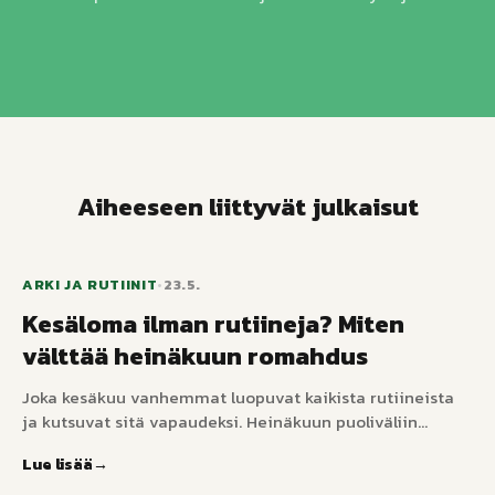
Aiheeseen liittyvät julkaisut
ARKI JA RUTIINIT
•
23.5.
Kesäloma ilman rutiineja? Miten
välttää heinäkuun romahdus
Joka kesäkuu vanhemmat luopuvat kaikista rutiineista
ja kutsuvat sitä vapaudeksi. Heinäkuun puoliväliin
mennessä romahdukset alkavat. Tässä syy, miksi lapset –
Lue lisää
erityisesti ne, joilla on ADHD tai autismi – hajoavat
ilman rakennetta, ja kolmen ankkurin viitekehys, joka