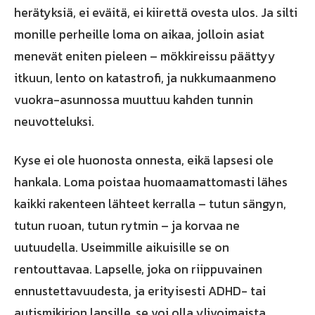
herätyksiä, ei eväitä, ei kiirettä ovesta ulos. Ja silti
monille perheille loma on aikaa, jolloin asiat
menevät eniten pieleen – mökkireissu päättyy
itkuun, lento on katastrofi, ja nukkumaanmeno
vuokra-asunnossa muuttuu kahden tunnin
neuvotteluksi.
Kyse ei ole huonosta onnesta, eikä lapsesi ole
hankala. Loma poistaa huomaamattomasti lähes
kaikki rakenteen lähteet kerralla – tutun sängyn,
tutun ruoan, tutun rytmin – ja korvaa ne
uutuudella. Useimmille aikuisille se on
rentouttavaa. Lapselle, joka on riippuvainen
ennustettavuudesta, ja erityisesti ADHD- tai
autismikirjon lapsille, se voi olla ylivoimaista.