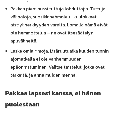
Pakkaa pieni pussi tuttuja lohduttajia. Tuttuja
välipaloja, suosikkipehmolelu, kuulokkeet
aistiyliherkkyyden varalta. Lomalla nämä eivät
ole hemmottelua – ne ovat itsesäätelyn
apuvälineitä.
Laske omia rimoja. Lisäruutuaika kuuden tunnin
ajomatkalla ei ole vanhemmuuden
epäonnistuminen. Valitse taistelut, jotka ovat
tärkeitä, ja anna muiden mennä.
Pakkaa lapsesi kanssa, ei hänen
puolestaan