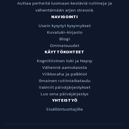
Auttaa perheitä luomaan kestäviä rutiineja ja
vähentämään arjen stressiä.
NAVIGOINTI
Usein kysytyt kysymykset
Kuvatuki-kirjasto
Blogi
Ominaisuudet
KÄYTTÖKOHTEET
Kognitiivinen tuki ja Nepsy
Vähennä aamukaosta
Viikkoraha ja palkkiot
Ilmainen rutiiniaikataulu
Valmiit päiväjärjestykset
Luo oma päiväjärjestys
YHTEISTYÖ
Sisällöntuottajille