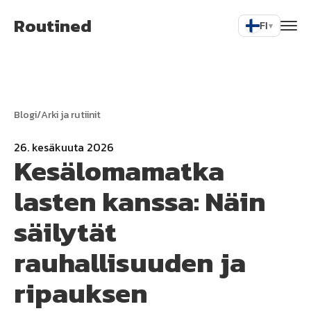
Routined
FI
▾
Blogi
/
Arki ja rutiinit
26. kesäkuuta 2026
Kesälomamatka
lasten kanssa: Näin
säilytät
rauhallisuuden ja
ripauksen