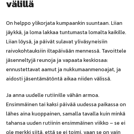
välillä
On helppo ylikorjata kumpaankin suuntaan. Liian
jäykkä, ja loma lakkaa tuntumasta lomalta kaikille.
Liian löysä, ja päivät sulavat yliväsyneisiin
raivokohtauksiin iltapäivään mennessä. Tavoittele
jäsenneltyjä reunoja ja vapaata keskiosaa:
ennustettavat aamut ja nukkumaanmenoajat, ja
aidosti jäsentämätöntä aikaa niiden välissä.
Ja anna uudelle rutiinille vähän armoa.
Ensimmäinen tai kaksi päivää uudessa paikassa on
lähes aina kuoppainen, samalla tavalla kuin minkä
tahansa uuden rutiinin ensimmäinen viikko – se ei
ole merkki siitä, että se ei toimi, vaan se on vain