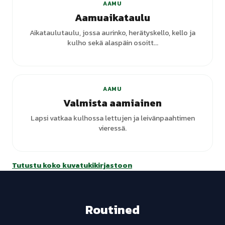
AAMU
Aamuaikataulu
Aikataulutaulu, jossa aurinko, herätyskello, kello ja
kulho sekä alaspäin osoitt...
AAMU
Valmista aamiainen
Lapsi vatkaa kulhossa lettujen ja leivänpaahtimen
vieressä.
Tutustu koko kuvatukikirjastoon
Routined