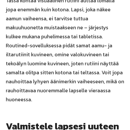
Tässä kohtaa visuaalinen rutiini auttaa lomalla
jopa enemmän kuin kotona. Lapsi, joka näkee
aamun vaiheensa, ei tarvitse tuttua
makuuhuonetta muistaakseen ne – järjestys
kulkee mukana puhelimessa tai tabletissa.
Routined-sovelluksessa pidät samat aamu- ja
iltarutiinit kuvineen, omine valokuvineen tai
tekoälyn luomine kuvineen, joten rutiini näyttää
samalta olitpa sitten kotona tai teltassa. Voit jopa
nauhoittaa lyhyen äänimerkin vaiheeseen, mikä on
rauhoittavaa nuoremmalle lapselle vieraassa
huoneessa.
Valmistele lapsesi uuteen