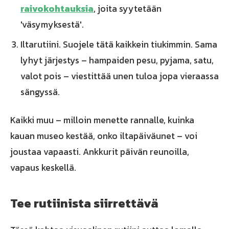
raivokohtauksia
, joita syytetään
'väsymyksestä'.
Iltarutiini. Suojele tätä kaikkein tiukimmin. Sama
lyhyt järjestys – hampaiden pesu, pyjama, satu,
valot pois – viestittää unen tuloa jopa vieraassa
sängyssä.
Kaikki muu – milloin menette rannalle, kuinka
kauan museo kestää, onko iltapäiväunet – voi
joustaa vapaasti. Ankkurit päivän reunoilla,
vapaus keskellä.
Tee rutiinista siirrettävä