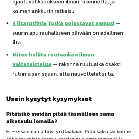
ajautuvat kaaokseen ilman rakennetta, ja
kolmen ankkurin ratkaisu.
4 iltarutiinia, jotka pelastavat aamusi
—
suurin apu rauhalliseen päivään on edellinen
ilta.
Miten hallita ruutuaikaa ilman
valtataistelua
— rakenna ruutuaika osaksi
rutiinia sen sijaan, että neuvottelet siitä.
Usein kysytyt kysymykset
Pitäisikö meidän pitää täsmälleen sama
aikataulu lomalla?
Ei – eikä sinun pitäisi yrittääkään. Pidä kaksi tai kolme