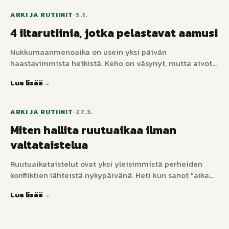
pitää kesän rauhallisena ilman, että se tuntuu koululta.
ARKI JA RUTIINIT
•
5.1.
4 iltarutiinia, jotka pelastavat aamusi
Nukkumaanmenoaika on usein yksi päivän
haastavimmista hetkistä. Keho on väsynyt, mutta aivot
käyvät ylikierroksilla. Luomalla ennakoitavan iltarutiinin
Lue lisää
autat lastasi rauhoittumaan, mikä johtaa paitsi
parempaan uneen myös paljon sujuvampaan aamuun.
ARKI JA RUTIINIT
•
27.3.
Miten hallita ruutuaikaa ilman
valtataistelua
Ruutuaikataistelut ovat yksi yleisimmistä perheiden
konfliktien lähteistä nykypäivänä. Heti kun sanot "aika
sammuttaa iPad", alkaa romahdus. Mutta entä jos
Lue lisää
sovellus itse kertoisi lapsellesi, milloin on aika – eikä
sinä? Rakentamalla ruutuajan osaksi visuaalista rutiinia
korvaat valtataistelun ennustettavuudella.