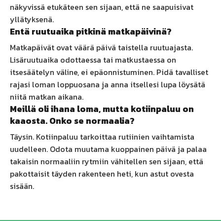
näkyvissä etukäteen sen sijaan, että ne saapuisivat
yllätyksenä.
Entä ruutuaika pitkinä matkapäivinä?
Matkapäivät ovat väärä päivä taistella ruutuajasta.
Lisäruutuaika odottaessa tai matkustaessa on
itsesäätelyn väline, ei epäonnistuminen. Pidä tavalliset
rajasi loman loppuosana ja anna itsellesi lupa löysätä
niitä matkan aikana.
Meillä oli ihana loma, mutta kotiinpaluu on
kaaosta. Onko se normaalia?
Täysin. Kotiinpaluu tarkoittaa rutiinien vaihtamista
uudelleen. Odota muutama kuoppainen päivä ja palaa
takaisin normaaliin rytmiin vähitellen sen sijaan, että
pakottaisit täyden rakenteen heti, kun astut ovesta
sisään.