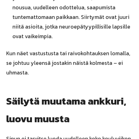
nousua, uudelleen odottelua, saapumista
tuntemattomaan paikkaan. Siirtymät ovat juuri
niitä asioita, jotka neuroepätyypillisille lapsille
ovat vaikeimpia.
Kun näet vastustusta tai raivokohtauksen lomalla,
se johtuu yleensä jostakin näistä kolmesta – ei
uhmasta.
Säilytä muutama ankkuri,
luovu muusta
Sinun ei tarvitse luoda uudelleen koko kouluviikon