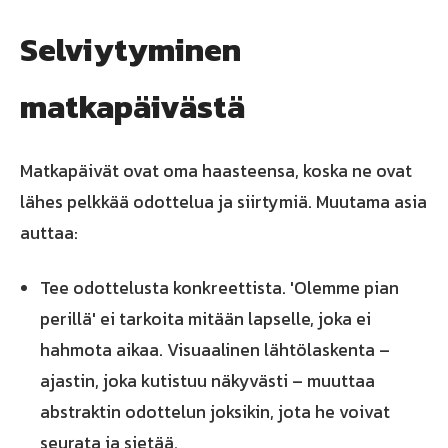
Selviytyminen
matkapäivästä
Matkapäivät ovat oma haasteensa, koska ne ovat
lähes pelkkää odottelua ja siirtymiä. Muutama asia
auttaa:
Tee odottelusta konkreettista. 'Olemme pian
perillä' ei tarkoita mitään lapselle, joka ei
hahmota aikaa. Visuaalinen lähtölaskenta –
ajastin, joka kutistuu näkyvästi – muuttaa
abstraktin odottelun joksikin, jota he voivat
seurata ja sietää.