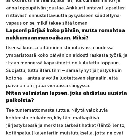
ankkurirutiinia (aamu, ateriat, nukkumaanmeno) ja
anna loppupäivän joustaa. Ankkurit antavat lapsellesi
riittävästi ennustettavuutta pysyäkseen säädeltynä;
vapaus on se, mikä tekee siitä loman.
Lapseni pärjää koko päivän, mutta romahtaa
nukkumaanmenoaikaan. Miksi?
Itsensä koossa pitäminen stimuloivassa uudessa
ympäristössä koko päivän on aidosti raskasta työtä, ja
iltaan mennessä kapasiteetti on kulutettu loppuun.
Suojattu, tuttu iltarutiini – sama lyhyt järjestys kuin
kotona – antaa aivoille luotettavan signaalin, että
päivä on ohi, jopa vieraassa sängyssä.
Miten valmistan lapsen, joka ahdistuu uusista
paikoista?
Tee tuntemattomasta tuttua. Näytä valokuvia
kohteesta etukäteen, käy läpi matkapäivä
järjestyksessä ja merkitse tärkeät hetket (lähtö, lento,
kotiinpaluu) kalenteriin muistutuksella, jotta ne ovat