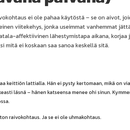
vokohtaus ei ole pahaa käytöstä – se on aivot, joi
heinen viitekehys, jonka useimmat vanhemmat jätt
tala-affektiivinen lähestymistapa aikana, korjaa 
ksi mitä ei koskaan saa sanoa keskellä sitä.
a keittiön lattialla. Hän ei pysty kertomaan, mikä on via
ikeasti läsnä – hänen katseensa menee ohi sinun. Kymm
ossa.
ton raivokohtaus. Ja se ei ole uhmakohtaus.