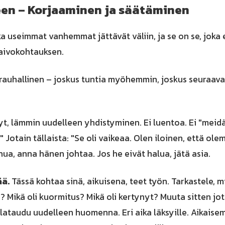
keen – Korjaaminen ja säätäminen
a useimmat vanhemmat jättävät väliin, ja se on se, joka
aivokohtauksen.
 rauhallinen – joskus tuntia myöhemmin, joskus seuraav
t, lämmin uudelleen yhdistyminen. Ei luentoa. Ei "mei
." Jotain tällaista: "Se oli vaikeaa. Olen iloinen, että o
hua, anna hänen johtaa. Jos he eivät halua, jätä asia.
ää.
Tässä kohtaa sinä, aikuisena, teet työn. Tarkastele, m
ä? Mikä oli kuormitus? Mikä oli kertynyt? Muuta sitten jo
 lataudu uudelleen huomenna. Eri aika läksyille. Aikaisemp