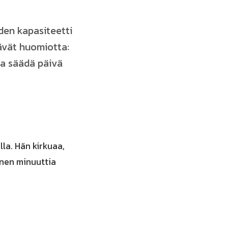
den kapasiteetti
ävät huomiotta:
ja säädä päivä
lla. Hän kirkuaa,
enen minuuttia