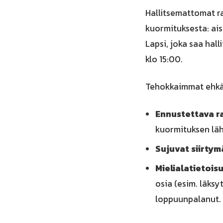
Hallitsemattomat r
kuormituksesta: ai
Lapsi, joka saa hal
klo 15:00.
Tehokkaimmat ehkäi
Ennustettava r
kuormituksen läht
Sujuvat siirtym
Mielialatietoisu
osia (esim. läksy
loppuunpalanut.