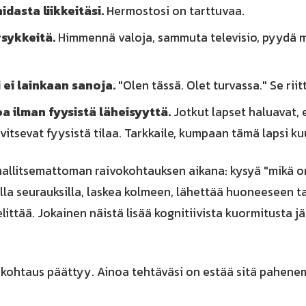
idasta liikkeitäsi.
Hermostosi on tarttuvaa.
sykkeitä.
Himmennä valoja, sammuta televisio, pyydä 
 ei lainkaan sanoja.
"Olen tässä. Olet turvassa." Se riit
a ilman fyysistä läheisyyttä.
Jotkut lapset haluavat, 
arvitsevat fyysistä tilaa. Tarkkaile, kumpaan tämä lapsi ku
allitsemattoman raivokohtauksen aikana: kysyä "mikä on 
lla seurauksilla, laskea kolmeen, lähettää huoneeseen ta
littää. Jokainen näistä lisää kognitiivista kuormitusta j
okohtaus päättyy. Ainoa tehtäväsi on estää sitä pahene