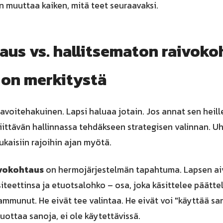
muuttaa kaiken, mitä teet seuraavaksi.
us vs. hallitsematon raivokoh
ä on merkitystä
avoitehakuinen. Lapsi haluaa jotain. Jos annat sen heil
riittävän hallinnassa tehdäkseen strategisen valinnan. 
kaisiin rajoihin ajan myötä.
ivokohtaus
on hermojärjestelmän tapahtuma. Lapsen ai
teettinsa ja etuotsalohko – osa, joka käsittelee päättely
ammunut. He eivät tee valintaa. He eivät voi "käyttää sa
tuottaa sanoja, ei ole käytettävissä.