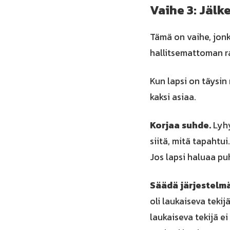
Vaihe 3: Jäl
Tämä on vaihe, jonk
hallitsemattoman r
Kun lapsi on täysin
kaksi asiaa.
Korjaa suhde.
Lyhy
siitä, mitä tapahtui
Jos lapsi haluaa pu
Säädä järjestelm
oli laukaiseva tekij
laukaiseva tekijä ei