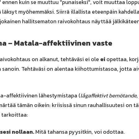
" ennen kuin se muuttuu "punaiseksi", voit muuttaa lopp
irrä läksyt myöhemmäksi. Siirrä illallista eteenpäin kahde
 jokainen hallitsematon raivokohtaus näyttää jälkikäteen
na – Matala-affektiivinen vaste
aivokohtaus on alkanut, tehtäväsi ei ole
ei
opettaa, korj
a sanoin. Tehtäväsi on alentaa kiihottumistasoa, jotta ai
a-affektiivinen lähestymistapa (
lågaffektivt bemötande
,
ärtää tämän oikein: kriisissä sinun rauhallisuutesi on tä
 tarkoittaa:
sesi nollaan.
Mitä tahansa pyysitkin, voi odottaa.