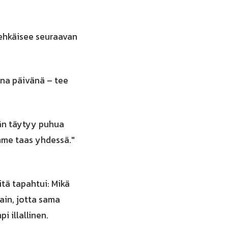
 ehkäisee seuraavan
ana päivänä – tee
dän täytyy puhua
lemme taas yhdessä."
itä tapahtui: Mikä
tain, jotta sama
i illallinen.