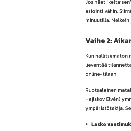
Jos näet "keltaisen
asiointi väliin. Si
minuutilla. Melkein
Vaihe 2: Aika
Kun hallitsematon r
lieventää tilannett
online-tilaan.
Ruotsalainen matal
Hejlskov Elvén) ymm
ympäristötekijä. Se
Laske vaatimuk