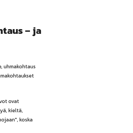
taus – ja
le, uhmakohtaus
Uhmakohtaukset
vot ovat
ä, kieltä,
nojaan", koska