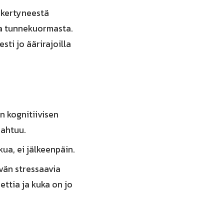
 kertyneestä
ta tunnekuormasta.
sti jo äärirajoilla
n kognitiivisen
pahtuu.
ua, ei jälkeenpäin.
vän stressaavia
ettia ja kuka on jo