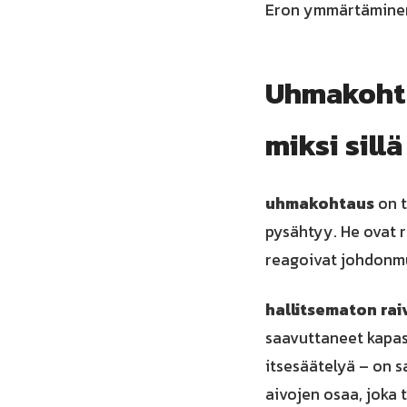
Eron ymmärtäminen 
Uhmakohta
miksi sill
uhmakohtaus
on t
pysähtyy. He ovat 
reagoivat johdonmu
hallitsematon ra
saavuttaneet kapasi
itsesäätelyä – on s
aivojen osaa, joka 