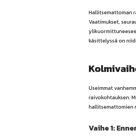
Hallitsemattoman 
Vaatimukset, seurau
ylikuormittuneesee
käsittelyssä on nii
Kolmivaih
Useimmat vanhemmu
raivokohtauksen. M
hallitsemattomien 
Vaihe 1: Enne