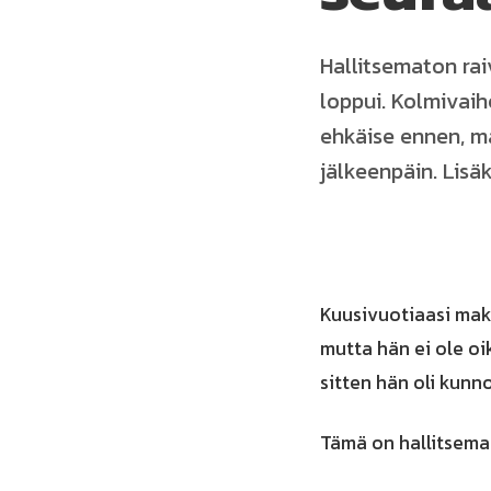
Hallitsematon rai
loppui. Kolmivai
ehkäise ennen, ma
jälkeenpäin. Lisä
Kuusivuotiaasi maka
mutta hän ei ole o
sitten hän oli kunn
Tämä on hallitsema