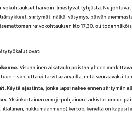
aivokohtaukset harvoin ilmestyvät tyhjästä. Ne johtuvat
stiärsykkeet, siirtymät, nälkä, väsymys, päivän aiemmas
litsemattoman raivokohtauksen klo 17:30, oli todennäköise
sytyökalut ovat:
akenne.
Visuaalinen aikataulu poistaa yhden merkittävä
een – sen, että ei tarvitse arvailla, mitä seuraavaksi ta
ät.
Käytä ajastinta, jonka lapsi näkee ennen siirtymän alk
us.
Yksinkertainen emoji-pohjainen tarkistus ennen päi
t, illallinen, nukkumaanmeno) kertoo, kenellä on kapasite