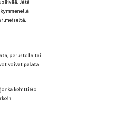
upäivää. Jätä
llakymmenellä
 ilmeiseltä.
ata, perustella tai
vot voivat palata
 jonka kehitti Bo
rkein