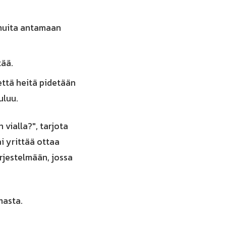
muita antamaan
tää.
että heitä pidetään
uluu.
vialla?", tarjota
i yrittää ottaa
ärjestelmään, jossa
masta.