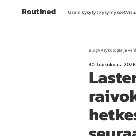
Routined
Usein kysytyt kysymykset
Visu
Blogi
/
Psykologia ja v
30. toukokuuta 2026
Laste
raivo
hetke
seura