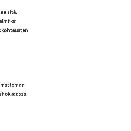
a sitä.
almiiksi
vokohtausten
semattoman
Tehokkaassa