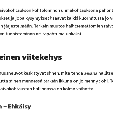
raivokohtauksen kohteleminen uhmakohtauksena pahenta
kset ja jopa kysymykset lisäävät kaikki kuormitusta jo v
n järjestelmään. Tärkein muutos hallitsemattomien rai
den tunnistaminen eri tapahtumaluokaksi.
einen viitekehys
usneuvot keskittyvät siihen, mitä tehdä
aikana
hallit
utta siihen mennessä tärkein ikkuna on jo mennyt ohi. 
raivokohtausten hallinnassa on kolme vaihetta.
n – Ehkäisy