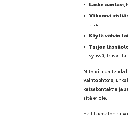
Laske ääntäsi, h
Vähennä aistiär
tilaa.
Käytä vähän tai
Tarjoa läsnäolo
sylissä; toiset t
Mitä
ei
pidä tehdä h
vaihtoehtoja, uhkai
katsekontaktia ja se
sitä ei ole.
Hallitsematon raiv