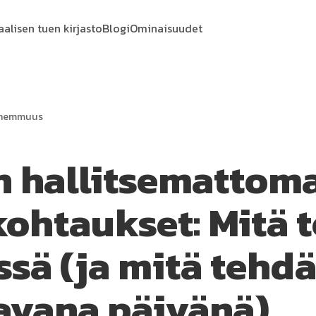
aalisen tuen kirjasto
Blogi
Ominaisuudet
anhemmuus
n hallitsemattom
kohtaukset: Mitä 
ssä (ja mitä tehd
avana päivänä)