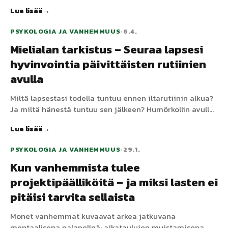
itsekontrollin romahtaminen. Miksi "hyvä koululainen"
Lue lisää
murtuu kotona, ja 30 minuutin purkautumisprotokolla,
joka estää päivittäisen katastrofin.
PSYKOLOGIA JA VANHEMMUUS
•
6.4.
Mielialan tarkistus – Seuraa lapsesi
hyvinvointia päivittäisten rutiinien
avulla
Miltä lapsestasi todella tuntuu ennen iltarutiinin alkua?
Ja miltä hänestä tuntuu sen jälkeen? Humörkollin avulla
Routinedissa saat vastauksia – ilman kysymistä.
Lue lisää
PSYKOLOGIA JA VANHEMMUUS
•
29.1.
Kun vanhemmista tulee
projektipäälliköitä – ja miksi lasten ei
pitäisi tarvita sellaista
Monet vanhemmat kuvaavat arkea jatkuvana
mentaalisena palapelinä: aikataulujen muistamisena,