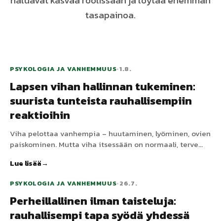
haluavat kasvaa roolissaan ja löytää enemmän
tasapainoa.
PSYKOLOGIA JA VANHEMMUUS
•
1.8.
Lapsen vihan hallinnan tukeminen:
suurista tunteista rauhallisempiin
reaktioihin
Viha pelottaa vanhempia – huutaminen, lyöminen, ovien
paiskominen. Mutta viha itsessään on normaali, terve
tunne. Tehtävä ei ole estää lasta tuntemasta sitä, vaan
Lue lisää
auttaa heitä käsittelemään se vahingoittamatta
itseään, muita tai tavaroita.
PSYKOLOGIA JA VANHEMMUUS
•
26.7.
Perheillallinen ilman taisteluja:
rauhallisempi tapa syödä yhdessä