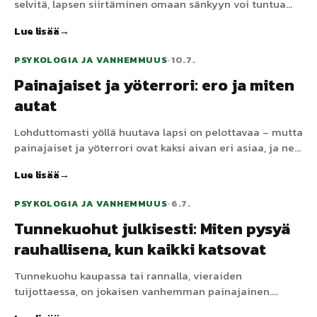
selvitä, lapsen siirtäminen omaan sänkyyn voi tuntua
pelottavalta. Vähitellen ja lempeästi tehtynä se toimii –
Lue lisää
tässä on vaiheittainen tapa, joka suojaa kaikkien unta ja
lapsen turvallisuudentunnetta.
PSYKOLOGIA JA VANHEMMUUS
•
10.7.
Painajaiset ja yöterrori: ero ja miten
autat
Lohduttomasti yöllä huutava lapsi on pelottavaa – mutta
painajaiset ja yöterrori ovat kaksi aivan eri asiaa, ja ne
vaativat lähes vastakkaiset reagointitavat. Näin erotat
Lue lisää
ne ja mikä todella auttaa.
PSYKOLOGIA JA VANHEMMUUS
•
6.7.
Tunnekuohut julkisesti: Miten pysyä
rauhallisena, kun kaikki katsovat
Tunnekuohu kaupassa tai rannalla, vieraiden
tuijottaessa, on jokaisen vanhemman painajainen.
Toimivat strategiat ovat lähes päinvastaisia kuin mitä