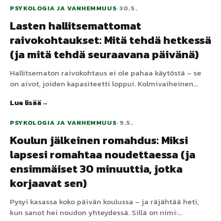
ruoan välttelystä.
PSYKOLOGIA JA VANHEMMUUS
•
30.5.
Lasten hallitsemattomat
raivokohtaukset: Mitä tehdä hetkessä
(ja mitä tehdä seuraavana päivänä)
Hallitsematon raivokohtaus ei ole pahaa käytöstä – se
on aivot, joiden kapasiteetti loppui. Kolmivaiheinen
viitekehys, jonka useimmat vanhemmat jättävät
Lue lisää
huomiotta: ehkäise ennen, matala-affektiivinen
lähestymistapa aikana, korjaa ja säädä päivä
PSYKOLOGIA JA VANHEMMUUS
•
9.5.
jälkeenpäin. Lisäksi mitä ei koskaan saa sanoa keskellä
Koulun jälkeinen romahdus: Miksi
sitä.
lapsesi romahtaa noudettaessa (ja
ensimmäiset 30 minuuttia, jotka
korjaavat sen)
Pysyi kasassa koko päivän koulussa – ja räjähtää heti,
kun sanot hei noudon yhteydessä. Sillä on nimi: