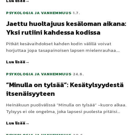
Lue lisää
sivulliset odottavat.
PSYKOLOGIA JA VANHEMMUUS
•
1.7.
Jaettu huoltajuus kesäloman aikana:
Yksi rutiini kahdessa kodissa
Pitkät kesävaihdokset kahden kodin välillä voivat
horjuttaa jopa tasapainoisen lapsen mielenrauhaa.
Jaettu rutiini, joka kulkee kotien välillä, antaa heille
Lue lisää
vakautta, kun kaikki muu muuttuu.
PSYKOLOGIA JA VANHEMMUUS
•
24.6.
“Minulla on tylsää”: Kesätylsyydestä
itsenäisyyteen
Heinäkuun puolivälissä ”Minulla on tylsää” -kuoro alkaa.
Tylsyys ei ole ongelma, joka lapsesi puolesta pitäisi
ratkaista – se on taito, joka pitää rakentaa. Tässä vinkit,
Lue lisää
kuinka antaa tilaa ilman, että päivä ajautuu kaaokseen.