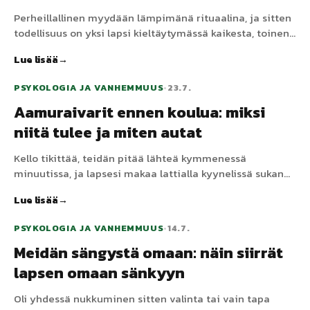
Perheillallinen myydään lämpimänä rituaalina, ja sitten
todellisuus on yksi lapsi kieltäytymässä kaikesta, toinen
pomppimassa tuolilta, ja sinä neuvottelemassa
Lue lisää
suupaloista. Illallisten ei tarvitse olla taisteluja – suurin
osa riidasta tulee muutamasta korjattavissa olevasta
PSYKOLOGIA JA VANHEMMUUS
•
23.7.
kaavasta.
Aamuraivarit ennen koulua: miksi
niitä tulee ja miten autat
Kello tikittää, teidän pitää lähteä kymmenessä
minuutissa, ja lapsesi makaa lattialla kyynelissä sukan
takia. Aamuraivarit ovat uuvuttavia ja myöhästyttävät
Lue lisää
kaikki. Sen ymmärtäminen, miksi niitä tulee, tekee niistä
harvinaisempia ja lyhyempiä.
PSYKOLOGIA JA VANHEMMUUS
•
14.7.
Meidän sängystä omaan: näin siirrät
lapsen omaan sänkyyn
Oli yhdessä nukkuminen sitten valinta tai vain tapa