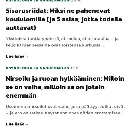
PSYKOLOGIA JA VANHEMMUUS
•
20.6.
Sisarusriidat: Miksi ne pahenevat
koululomilla (ja 5 asiaa, jotka todella
auttavat)
Yksitoista tuntia yhdessä, ei koulua, ei aikataulua – ja
kello 10 mennessä he ovat toistensa kurkussa.
Sisaruskonflikti koululomilla ei ole huonoa onnea; se on
Lue lisää
ennakoitava seuraus menetetystä rakenteesta ja
päällekkäisistä reviireistä. Viisi ratkaisua, jotka
PSYKOLOGIA JA VANHEMMUUS
•
13.6.
muuttavat tilannetta.
Nirsoilu ja ruoan hylkääminen: Milloin
se on vaihe, milloin se on jotain
enemmän
Useimmat nirsoilut ovat vaihe, joka päättyy. Jotkut eivät
– ja ero on tärkeä. Käytännön opas niiden erottamiseen,
ateriarakenne, joka auttaa molempia, ja milloin
Lue lisää
keskustella lääkärin kanssa ARFIDista tai aistiperäisestä