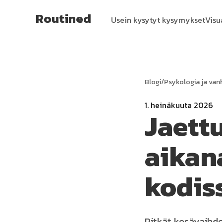
Routined
Usein kysytyt kysymykset
Visu
Blogi
/
Psykologia ja v
1. heinäkuuta 2026
Jaett
aikana
kodis
Pitkät kesävaihdo