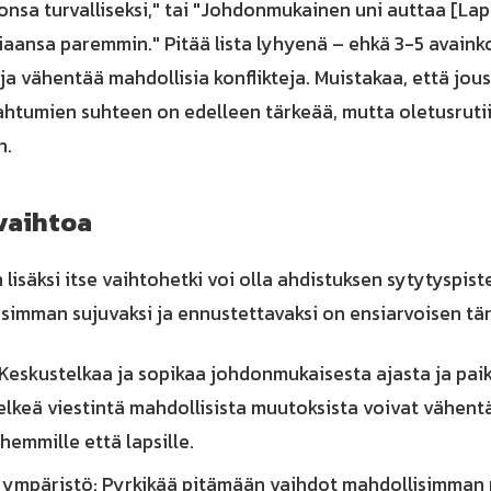
nsa turvalliseksi," tai "Johdonmukainen uni auttaa [Lap
aansa paremmin." Pitää lista lyhyenä – ehkä 3-5 avaink
ja vähentää mahdollisia konflikteja. Muistakaa, että jou
ahtumien suhteen on edelleen tärkeää, mutta oletusrutii
n.
vaihtoa
n lisäksi itse vaihtohetki voi olla ahdistuksen sytytyspis
simman sujuvaksi ja ennustettavaksi on ensiarvoisen tä
Keskustelkaa ja sopikaa johdonmukaisesta ajasta ja paik
selkeä viestintä mahdollisista muutoksista voivat vähent
hemmille että lapsille.
 ympäristö: Pyrkikää pitämään vaihdot mahdollisimman 