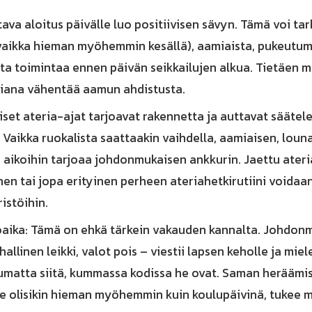
ava aloitus päivälle luo positiivisen sävyn. Tämä voi ta
aikka hieman myöhemmin kesällä), aamiaista, pukeutumi
ista toimintaa ennen päivän seikkailujen alkua. Tietäen 
iana vähentää aamun ahdistusta.
liset ateria-ajat tarjoavat rakennetta ja auttavat säät
 Vaikka ruokalista saattaakin vaihdella, aamiaisen, lounaa
n aikoihin tarjoaa johdonmukaisen ankkurin. Jaettu ateri
en tai jopa erityinen perheen ateriahetkirutiini voidaan
istöihin.
ka: Tämä on ehkä tärkein vakauden kannalta. Johdonmu
hallinen leikki, valot pois – viestii lapsen keholle ja miel
pumatta siitä, kummassa kodissa he ovat. Saman heräämi
se olisikin hieman myöhemmin kuin koulupäivinä, tukee m