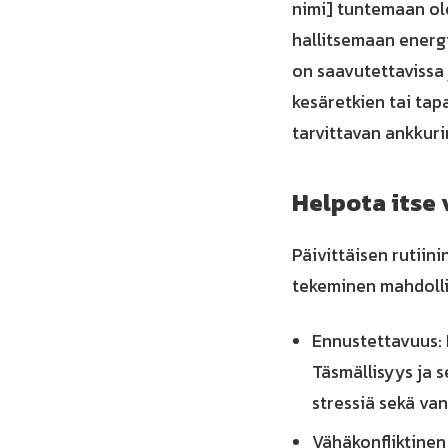
nimi] tuntemaan olo
hallitsemaan energi
on saavutettavissa 
kesäretkien tai tap
tarvittavan ankkuri
Helpota itse 
Päivittäisen rutiini
tekeminen mahdolli
Ennustettavuus: 
Täsmällisyys ja 
stressiä sekä van
Vähäkonfliktinen