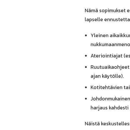
Nämä sopimukset ei
lapselle ennustetta
Yleinen aikaikku
nukkumaanmenoaik
Ateriointiajat (es
Ruutuaikaohjeet 
ajan käytölle).
Kotitehtävien tai
Johdonmukainen o
harjaus kahdesti 
Näistä keskustelle