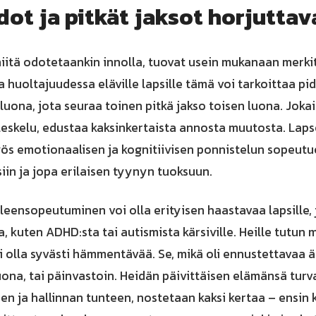
dot ja pitkät jaksot horjuttav
niitä odotetaankin innolla, tuovat usein mukanaan merki
sa huoltajuudessa eläville lapsille tämä voi tarkoittaa pi
ona, jota seuraa toinen pitkä jakso toisen luona. Jokai
eskelu, edustaa kaksinkertaista annosta muutosta. Lapse
yös emotionaalisen ja kognitiivisen ponnistelun sopeutu
iin ja jopa erilaisen tyynyn tuoksuun.
eensopeutuminen voi olla erityisen haastavaa lapsille,
 kuten ADHD:sta tai autismista kärsiville. Heille tutun
oi olla syvästi hämmentävää. Se, mikä oli ennustettavaa ä
luona, tai päinvastoin. Heidän päivittäisen elämänsä turv
den ja hallinnan tunteen, nostetaan kaksi kertaa – ensin 