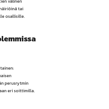
tien välinen
häiriöinä tai
e osallisille.
molemmissa
tainen:
kaisen
vän perusrytmin
an eri soittimilla.