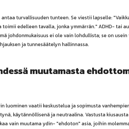
ntaa turvallisuuden tunteen. Se viestii lapselle: "Vaikka
 toimii edelleen tavalla, jonka ymmärrän." ADHD- tai a
tämä johdonmukaisuus ei ole vain lohdullista; se on usei
hjauksen ja tunnesäätelyn hallinnassa.
hdessä muutamasta ehdotto
in luominen vaatii keskustelua ja sopimusta vanhempien 
ttynä, käytännöllisenä ja neutraalina. Vastusta kiusaust
akaa vain muutama ydin- "ehdoton" asia, joihin molemma