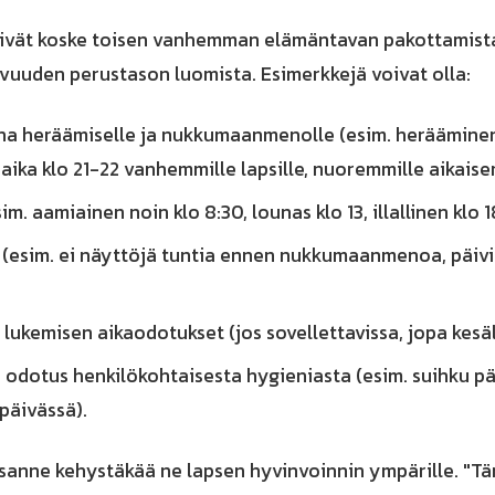
vät koske toisen vanhemman elämäntavan pakottamista 
vuuden perustason luomista. Esimerkkejä voivat olla:
na heräämiselle ja nukkumaanmenolle (esim. herääminen
a klo 21-22 vanhemmille lapsille, nuoremmille aikaise
im. aamiainen noin klo 8:30, lounas klo 13, illallinen klo 1
(esim. ei näyttöjä tuntia ennen nukkumaanmenoa, päivi
 lukemisen aikaodotukset (jos sovellettavissa, jopa kesäl
dotus henkilökohtaisesta hygieniasta (esim. suihku pä
päivässä).
ssanne kehystäkää ne lapsen hyvinvoinnin ympärille. "T