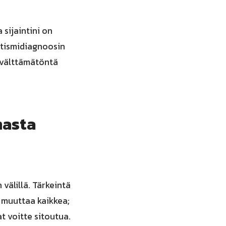
 sijaintini on
utismidiagnoosin
n välttämätöntä
masta
välillä. Tärkeintä
a muuttaa kaikkea;
t voitte sitoutua.