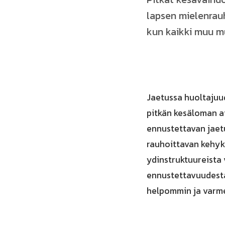
lapsen mielenrauha
kun kaikki muu m
Jaetussa huoltajuud
pitkän kesäloman a
ennustettavan jaetu
rauhoittavan kehyk
ydinstruktuureista 
ennustettavuudesta,
helpommin ja varmem