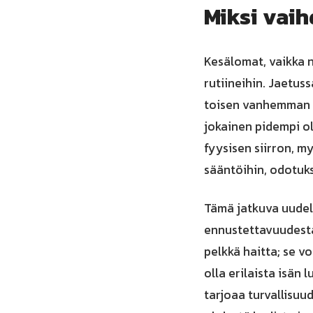
Miksi vaih
Kesälomat, vaikka 
rutiineihin. Jaetus
toisen vanhemman lu
jokainen pidempi ol
fyysisen siirron, m
sääntöihin, odotuks
Tämä jatkuva uudell
ennustettavuudesta,
pelkkä haitta; se v
olla erilaista isän 
tarjoaa turvallisuu