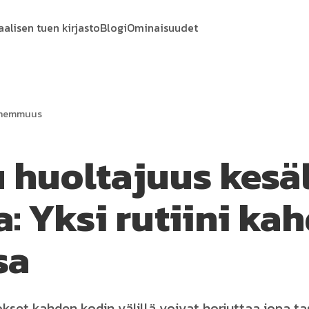
aalisen tuen kirjasto
Blogi
Ominaisuudet
anhemmuus
u huoltajuus kes
: Yksi rutiini ka
sa
kset kahden kodin välillä voivat horjuttaa jopa t