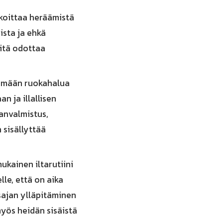
rkoittaa heräämistä
sta ja ehkä
mitä odottaa
elemään ruokahalua
n ja illallisen
anvalmistus,
 sisällyttää
kainen iltarutiini
elle, että on aika
sajan ylläpitäminen
yös heidän sisäistä