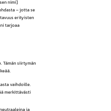
sen nimi]
ohdasta – jotta se
stavuus erityisten
ni tarjoaa
te. Tämän siirtymän
rkeää.
asta vaihdoille.
ää merkittävästi
neutraaleina ja