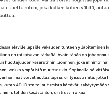
a. Jaettu rutiini, joka kulkee kotien välillä, antaa
uuttuu.
essa eläville lapsille vakauden tunteen ylläpitäminen k
ikana on ratkaisevan tärkeää. Avain tähän on johdonmuk
n huoltajuuden kesärutiinin luominen, joka minimoi häir
sen, vaikka ympäristö muuttuisikin. Sopimalla päivittäi
vanhemmat voivat auttaa lapsia, erityisesti niitä, jotka
 kuten ADHD:sta tai autismista kärsivät, selviytymään s
min, tehden kesästä ilon, ei stressin aikaa.