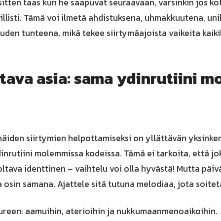
sitten taas kun he saapuvat seuraavaan, varsinkin jos ko
illisti. Tämä voi ilmetä ahdistuksena, uhmakkuutena, uni
den tunteena, mikä tekee siirtymäajoista vaikeita kaikill
ttava asia: sama ydinrutiini 
äiden siirtymien helpottamiseksi on yllättävän yksinker
nrutiini molemmissa kodeissa. Tämä ei tarkoita, että jo
ltava identtinen – vaihtelu voi olla hyvästä! Mutta päi
a osin samana. Ajattele sitä tutuna melodiaa, jota soiteta
ureen: aamuihin, aterioihin ja nukkumaanmenoaikoihin.