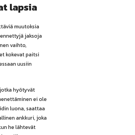
at lapsia
ttäviä muutoksia
dennettyjä jaksoja
nen vaihto,
t kokevat paitsi
essaan uusiin
 jotka hyötyvät
 menettäminen ei ole
idin luona, saattaa
allinen ankkuri, joka
kun he lähtevät