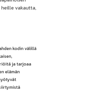
 heille vakautta,
ahden kodin välillä
aisen,
iöitä ja tarjoaa
sen elämän
 hyötyvät
iirtymistä