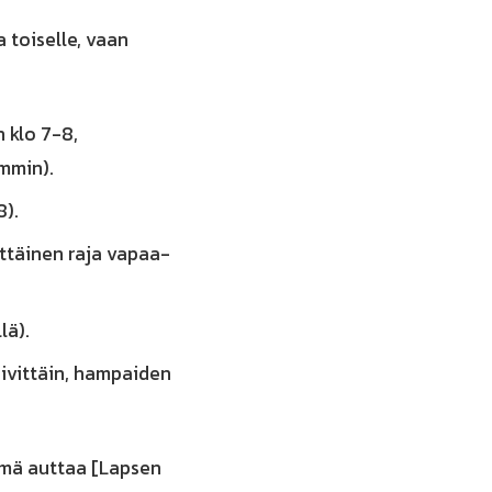
toiselle, vaan
 klo 7-8,
mmin).
8).
ttäinen raja vapaa-
lä).
ivittäin, hampaiden
ämä auttaa [Lapsen