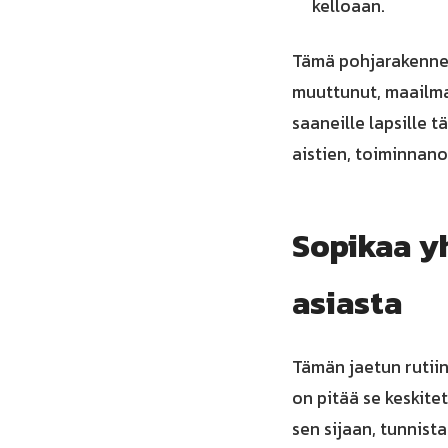
kelloaan.
Tämä pohjarakenne a
muuttunut, maailma
saaneille lapsille 
aistien, toiminnano
Sopikaa y
asiasta
Tämän jaetun rutiin
on pitää se keskite
sen sijaan, tunnist