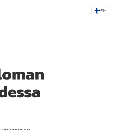
FI
▾
äloman
hdessa
asapainoisen