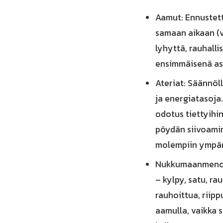
Aamut: Ennustett
samaan aikaan (v
lyhyttä, rauhall
ensimmäisenä as
Ateriat: Säännöl
ja energiatasoja.
odotus tiettyihi
pöydän siivoamin
molempiin ympär
Nukkumaanmenoai
– kylpy, satu, rau
rauhoittua, riip
aamulla, vaikka 