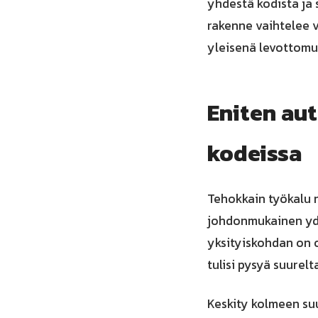
yhdestä kodista ja 
rakenne vaihtelee v
yleisenä levottomuu
Eniten au
kodeissa
Tehokkain työkalu n
johdonmukainen ydi
yksityiskohdan on o
tulisi pysyä suurelt
Keskity kolmeen su