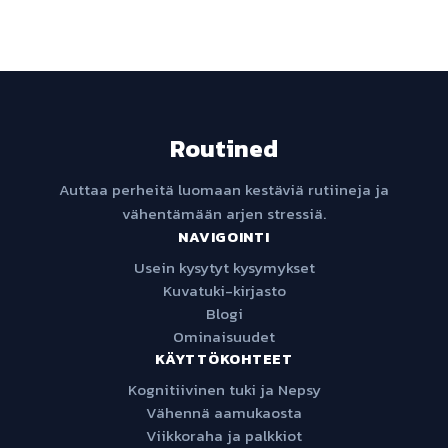
Routined
Auttaa perheitä luomaan kestäviä rutiineja ja
vähentämään arjen stressiä.
NAVIGOINTI
Usein kysytyt kysymykset
Kuvatuki-kirjasto
Blogi
Ominaisuudet
KÄYTTÖKOHTEET
Kognitiivinen tuki ja Nepsy
Vähennä aamukaosta
Viikkoraha ja palkkiot