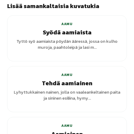
Lisää samankaltaisia kuvatukia
AAMU
Syödä aamiaista
Tyttö syö aamiaista pöydän ääressä, jossa on kulho
muroja, paahtoleipä ja lasi m...
AAMU
Tehdä aamiainen
Lyhyttukkainen nainen, jolla on vaaleankeltainen paita
ja sininen esiliina, hymy...
+
7
varianttia
AAMU