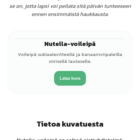
se on, jotta lapsi voi peilata sitä päivän tunteeseen
ennen ensimmäistä haukkausta.
Nutella-voileipä
Voileipä suklaalevitteellä ja banaaniviipaleilla
sinisellä lautasella.
Lataa kuva
Tietoa kuvatuesta