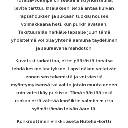
Nutella-voileipä on selkeä aistiyhdistelmä:
levite tarttuu kitalakeen, leipä antaa kuivan
rapsahduksen ja suklaan tuoksu nousee
voimakkaana heti, kun purkki avataan.
Tekstuureille herkälle lapselle juuri tämä
yhdistelmä voi olla yhtenä aamuna täydellinen
ja seuraavana mahdoton.
Kuvatuki tarkoittaa, ettei päätöstä tarvitse
tehdä kesken levityksen. Lapsi näkee voileivän
ennen sen tekemistä ja voi viestiä
myöntymyksensä tai valita jotain muuta ennen
kuin veitsi käy purkissa. Tämä säästää sekä
ruokaa että välttää konfliktin valmiin mutta
syömättömän leivän äärellä.
Konkreettinen vinkki: aseta Nutella-kortti