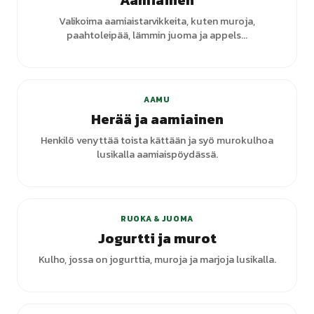
Aamiainen
Valikoima aamiaistarvikkeita, kuten muroja,
paahtoleipää, lämmin juoma ja appels...
AAMU
Herää ja aamiainen
Henkilö venyttää toista kättään ja syö murokulhoa
lusikalla aamiaispöydässä.
RUOKA & JUOMA
Jogurtti ja murot
Kulho, jossa on jogurttia, muroja ja marjoja lusikalla.