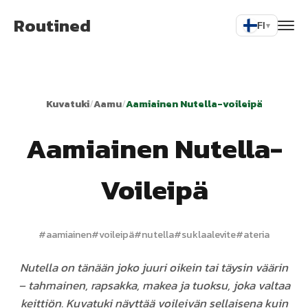
Routined
FI
▾
Kuvatuki
/
Aamu
/
Aamiainen Nutella-voileipä
Aamiainen Nutella-
Voileipä
#
aamiainen
#
voileipä
#
nutella
#
suklaalevite
#
ateria
Nutella on tänään joko juuri oikein tai täysin väärin
– tahmainen, rapsakka, makea ja tuoksu, joka valtaa
keittiön. Kuvatuki näyttää voileivän sellaisena kuin