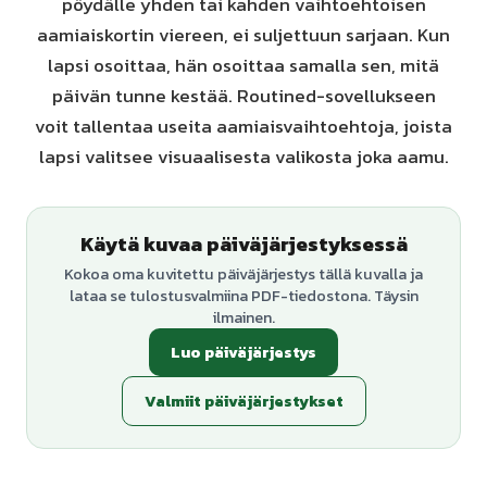
pöydälle yhden tai kahden vaihtoehtoisen
aamiaiskortin viereen, ei suljettuun sarjaan. Kun
lapsi osoittaa, hän osoittaa samalla sen, mitä
päivän tunne kestää. Routined-sovellukseen
voit tallentaa useita aamiaisvaihtoehtoja, joista
lapsi valitsee visuaalisesta valikosta joka aamu.
Käytä kuvaa päiväjärjestyksessä
Kokoa oma kuvitettu päiväjärjestys tällä kuvalla ja
lataa se tulostusvalmiina PDF-tiedostona. Täysin
ilmainen.
Luo päiväjärjestys
Valmiit päiväjärjestykset