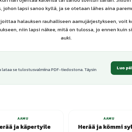
 kun hän ojentaa kätensä tai sanoo sovitun sanan. Silloin
s, johon lapsi sanoo kyllä, ja se otetaan lähes aina pare
ijoittaa halauksen rauhalliseen aamujärjestykseen, voit 
kseen, niin lapsi näkee, mitä on tulossa, jo ennen kuin s
auki.
Luo pä
a lataa se tulostusvalmiina PDF-tiedostona. Täysin
+
3
varianttia
AAMU
AAMU
erää ja käpertyile
Herää ja kömmi syl