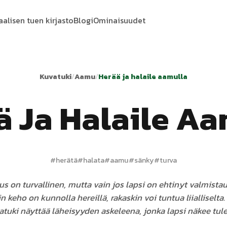
aalisen tuen kirjasto
Blogi
Ominaisuudet
Kuvatuki
/
Aamu
/
Herää ja halaile aamulla
ä Ja Halaile Aa
#
herätä
#
halata
#
aamu
#
sänky
#
turva
 on turvallinen, mutta vain jos lapsi on ehtinyt valmistau
 keho on kunnolla hereillä, rakaskin voi tuntua liialliselta.
atuki näyttää läheisyyden askeleena, jonka lapsi näkee tule