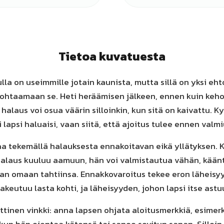
Tietoa kuvatuesta
la on useimmille jotain kaunista, mutta sillä on yksi eht
kohtaamaan se. Heti heräämisen jälkeen, ennen kuin keh
halaus voi osua väärin silloinkin, kun sitä on kaivattu. Kys
i lapsi haluaisi, vaan siitä, että ajoitus tulee ennen valmi
a tekemällä halauksesta ennakoitavan eikä yllätyksen. 
halaus kuuluu aamuun, hän voi valmistautua vähän, käänty
an omaan tahtiinsa. Ennakkovaroitus tekee eron läheisyyd
akeutuu lasta kohti, ja läheisyyden, johon lapsi itse astu
ttinen vinkki: anna lapsen ohjata aloitusmerkkiä, esimerki