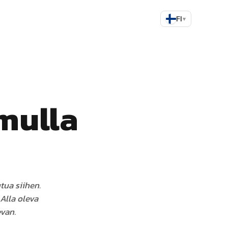
FI
▾
mulla
tua siihen.
 Alla oleva
van.