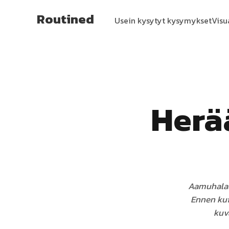
Routined
Usein kysytyt kysymykset
Visu
Herä
Aamuhalaus
Ennen kuin
kuv