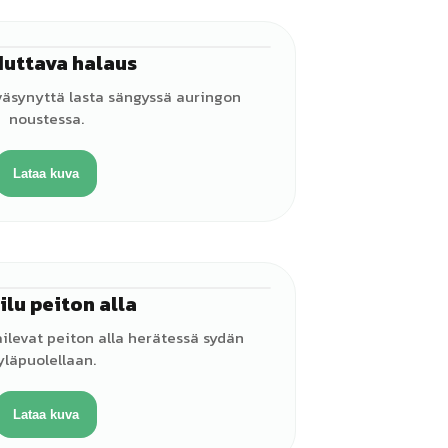
uttava halaus
♀
väsynyttä lasta sängyssä auringon
noustessa.
Lataa kuva
ilu peiton alla
♀
ailevat peiton alla herätessä sydän
yläpuolellaan.
Lataa kuva