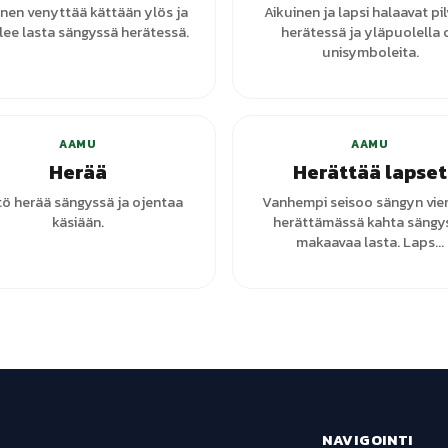
inen venyttää kättään ylös ja
Aikuinen ja lapsi halaavat pil
lee lasta sängyssä herätessä.
herätessä ja yläpuolella 
unisymboleita.
+
7
varianttia
AAMU
AAMU
Herää
Herättää lapset
tö herää sängyssä ja ojentaa
Vanhempi seisoo sängyn vie
käsiään.
herättämässä kahta sängy
makaavaa lasta. Laps...
NAVIGOINTI