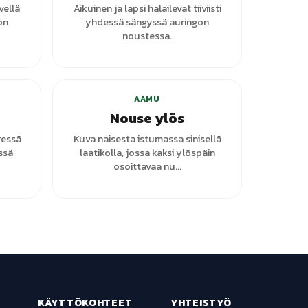
vellä
Aikuinen ja lapsi halailevat tiiviisti
on
yhdessä sängyssä auringon
noustessa.
+
2
varianttia
AAMU
Nouse ylös
ressä
Kuva naisesta istumassa sinisellä
ssä
laatikolla, jossa kaksi ylöspäin
osoittavaa nu...
KÄYTTÖKOHTEET
YHTEISTYÖ