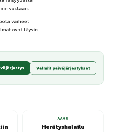
 läheisyydestä
mmin vastaan.
koota vaiheet
ilmät ovat täysin
iväjärjestys
Valmiit päiväjärjestykset
AAMU
iin
Herätyshalailu