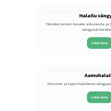
Halailu säng
Yksinkertainen kuvake aikuisesta ja l
sängyssä heräte
Lataa kuva
Aamuhalai
Aikuinen ja lapsi halailevat sängyss
Lataa kuva