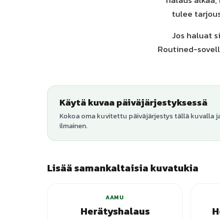
halaus alkaa,
tulee tarjou
Jos haluat s
Routined-sovellu
Käytä kuvaa päiväjärjestyksessä
Kokoa oma kuvitettu päiväjärjestys tällä kuvalla j
ilmainen.
Lisää samankaltaisia kuvatukia
+
3
varianttia
AAMU
Herätyshalaus
H