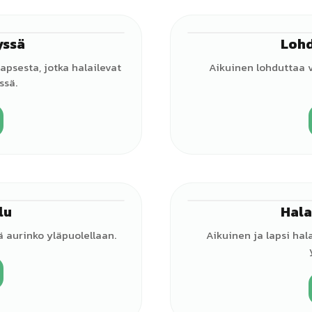
yssä
Lohd
♀
apsesta, jotka halailevat
Aikuinen lohduttaa 
ssä.
lu
Hala
♀
ä aurinko yläpuolellaan.
Aikuinen ja lapsi hal