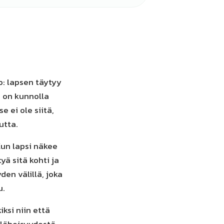
o: lapsen täytyy
o on kunnolla
e ei ole siitä,
utta.
Kun lapsi näkee
ä sitä kohti ja
en välillä, joka
u.
ksi niin että