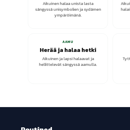
Aikuinen halaa unista lasta
Aiku
sängyssä unisymbolien ja sydämen
halai
ympäröimänä.
AAMU
Herää ja halaa hetki
Aikuinen ja lapsi halaavat ja
Tyt
hellittelevät sängyssä aamulla.
Routined