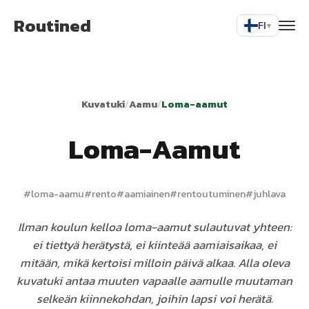
Routined
FI
▾
Kuvatuki
/
Aamu
/
Loma-aamut
Loma-Aamut
#
loma-aamu
#
rento
#
aamiainen
#
rentoutuminen
#
juhlava
Ilman koulun kelloa loma-aamut sulautuvat yhteen:
ei tiettyä herätystä, ei kiinteää aamiaisaikaa, ei
mitään, mikä kertoisi milloin päivä alkaa. Alla oleva
kuvatuki antaa muuten vapaalle aamulle muutaman
selkeän kiinnekohdan, joihin lapsi voi herätä.