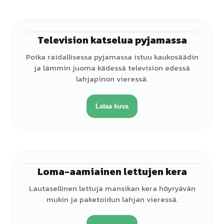
Television katselua pyjamassa
♂
Poika raidallisessa pyjamassa istuu kaukosäädin
ja lämmin juoma kädessä television edessä
lahjapinon vieressä.
Lataa kuva
Loma-aamiainen lettujen kera
Lautasellinen lettuja mansikan kera höyryävän
mukin ja paketoidun lahjan vieressä.