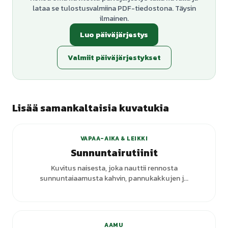
lataa se tulostusvalmiina PDF-tiedostona. Täysin
ilmainen.
Luo päiväjärjestys
Valmiit päiväjärjestykset
Lisää samankaltaisia kuvatukia
+
1
varianttia
VAPAA-AIKA & LEIKKI
Sunnuntairutiinit
Kuvitus naisesta, joka nauttii rennosta
sunnuntaiaamusta kahvin, pannukakkujen j...
+
3
varianttia
AAMU