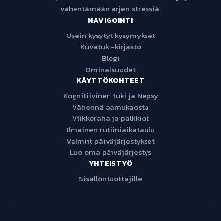
vähentämään arjen stressiä.
NAVIGOINTI
Usein kysytyt kysymykset
Kuvatuki-kirjasto
Blogi
Ominaisuudet
KÄYTTÖKOHTEET
Kognitiivinen tuki ja Nepsy
Vähennä aamukaosta
Viikkoraha ja palkkiot
Ilmainen rutiiniaikataulu
Valmiit päiväjärjestykset
Luo oma päiväjärjestys
YHTEISTYÖ
Sisällöntuottajille