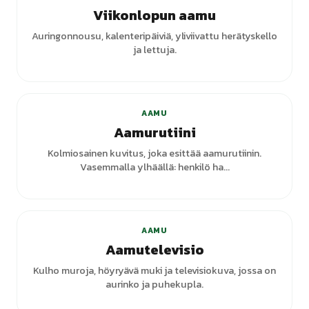
Viikonlopun aamu
Auringonnousu, kalenteripäiviä, yliviivattu herätyskello
ja lettuja.
+
7
varianttia
AAMU
Aamurutiini
Kolmiosainen kuvitus, joka esittää aamurutiinin.
Vasemmalla ylhäällä: henkilö ha...
AAMU
Aamutelevisio
Kulho muroja, höyryävä muki ja televisiokuva, jossa on
aurinko ja puhekupla.