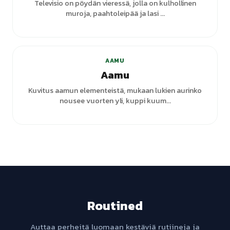
Televisio on pöydän vieressä, jolla on kulhollinen
muroja, paahtoleipää ja lasi ...
+
6
varianttia
AAMU
Aamu
Kuvitus aamun elementeistä, mukaan lukien aurinko
nousee vuorten yli, kuppi kuum...
Routined
Auttaa perheitä luomaan kestäviä rutiineja ja