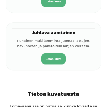
Lataa kuva
Juhlava aamiainen
Punainen muki lämmintä juomaa lettujen,
havunoksan ja paketoidun lahjan vieressä.
Lataa kuva
Tietoa kuvatuesta
Loma-aamussa on outoa se, kuinka löysältä se