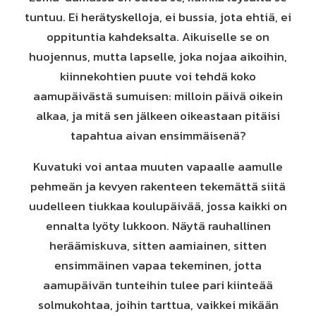
tuntuu. Ei herätyskelloja, ei bussia, jota ehtiä, ei
oppituntia kahdeksalta. Aikuiselle se on
huojennus, mutta lapselle, joka nojaa aikoihin,
kiinnekohtien puute voi tehdä koko
aamupäivästä sumuisen: milloin päivä oikein
alkaa, ja mitä sen jälkeen oikeastaan pitäisi
tapahtua aivan ensimmäisenä?
Kuvatuki voi antaa muuten vapaalle aamulle
pehmeän ja kevyen rakenteen tekemättä siitä
uudelleen tiukkaa koulupäivää, jossa kaikki on
ennalta lyöty lukkoon. Näytä rauhallinen
heräämiskuva, sitten aamiainen, sitten
ensimmäinen vapaa tekeminen, jotta
aamupäivän tunteihin tulee pari kiinteää
solmukohtaa, joihin tarttua, vaikkei mikään