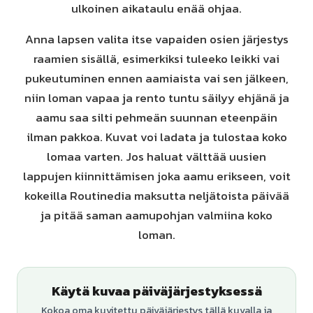
ulkoinen aikataulu enää ohjaa.
Anna lapsen valita itse vapaiden osien järjestys
raamien sisällä, esimerkiksi tuleeko leikki vai
pukeutuminen ennen aamiaista vai sen jälkeen,
niin loman vapaa ja rento tuntu säilyy ehjänä ja
aamu saa silti pehmeän suunnan eteenpäin
ilman pakkoa. Kuvat voi ladata ja tulostaa koko
lomaa varten. Jos haluat välttää uusien
lappujen kiinnittämisen joka aamu erikseen, voit
kokeilla Routinedia maksutta neljätoista päivää
ja pitää saman aamupohjan valmiina koko
loman.
Käytä kuvaa päiväjärjestyksessä
Kokoa oma kuvitettu päiväjärjestys tällä kuvalla ja