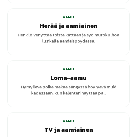
AAMU
Herää ja aamiainen
Henkilö venyttää toista kättään ja syö murokulhoa
lusikalla aamiaispöydässä.
+
3
varianttia
AAMU
Loma-aamu
Hymyilevä poika makaa sängyssä höyryävä muki
kädessään, kun kalenteri näyttää pä...
AAMU
TV ja aamiainen