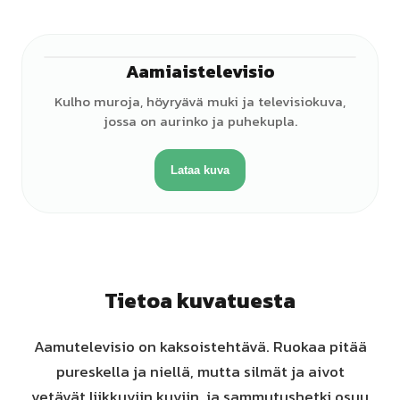
Aamiaistelevisio
Kulho muroja, höyryävä muki ja televisiokuva,
jossa on aurinko ja puhekupla.
Lataa kuva
Tietoa kuvatuesta
Aamutelevisio on kaksoistehtävä. Ruokaa pitää
pureskella ja niellä, mutta silmät ja aivot
vetävät liikkuviin kuviin, ja sammutushetki osuu