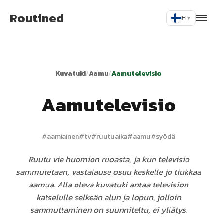
Routined
FI
▾
Kuvatuki
/
Aamu
/
Aamutelevisio
Aamutelevisio
#
aamiainen
#
tv
#
ruutuaika
#
aamu
#
syödä
Ruutu vie huomion ruoasta, ja kun televisio
sammutetaan, vastalause osuu keskelle jo tiukkaa
aamua. Alla oleva kuvatuki antaa television
katselulle selkeän alun ja lopun, jolloin
sammuttaminen on suunniteltu, ei yllätys.