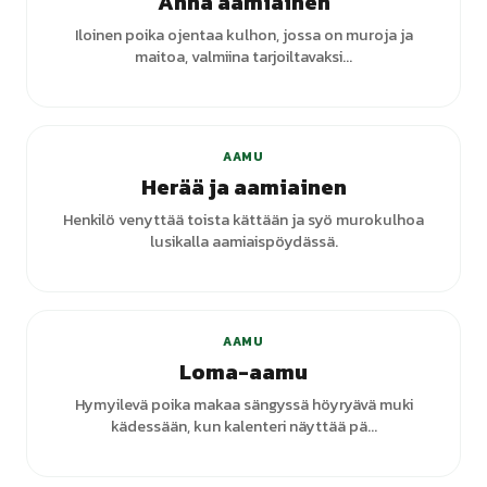
Anna aamiainen
Iloinen poika ojentaa kulhon, jossa on muroja ja
maitoa, valmiina tarjoiltavaksi...
AAMU
Herää ja aamiainen
Henkilö venyttää toista kättään ja syö murokulhoa
lusikalla aamiaispöydässä.
+
3
varianttia
AAMU
Loma-aamu
Hymyilevä poika makaa sängyssä höyryävä muki
kädessään, kun kalenteri näyttää pä...