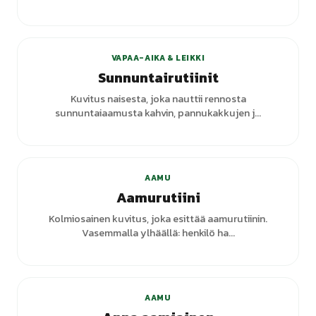
+
1
varianttia
VAPAA-AIKA & LEIKKI
Sunnuntairutiinit
Kuvitus naisesta, joka nauttii rennosta
sunnuntaiaamusta kahvin, pannukakkujen j...
+
7
varianttia
AAMU
Aamurutiini
Kolmiosainen kuvitus, joka esittää aamurutiinin.
Vasemmalla ylhäällä: henkilö ha...
AAMU