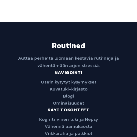
Routined
Auttaa perheitä luomaan kestäviä rutiineja ja
vähentämään arjen stressiä.
NAVIGOINTI
Usein kysytyt kysymykset
Kuvatuki-kirjasto
Blogi
Ominaisuudet
KÄYTTÖKOHTEET
Kognitiivinen tuki ja Nepsy
Vähennä aamukaosta
Viikkoraha ja palkkiot