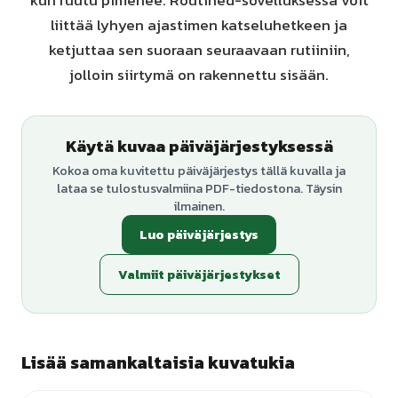
kun ruutu pimenee. Routined-sovelluksessa voit
liittää lyhyen ajastimen katseluhetkeen ja
ketjuttaa sen suoraan seuraavaan rutiiniin,
jolloin siirtymä on rakennettu sisään.
Käytä kuvaa päiväjärjestyksessä
Kokoa oma kuvitettu päiväjärjestys tällä kuvalla ja
lataa se tulostusvalmiina PDF-tiedostona. Täysin
ilmainen.
Luo päiväjärjestys
Valmiit päiväjärjestykset
Lisää samankaltaisia kuvatukia