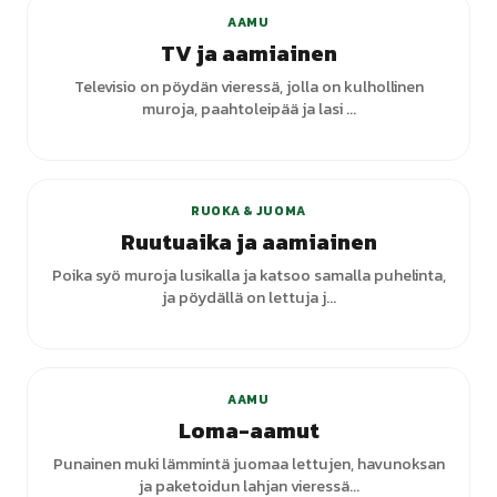
AAMU
TV ja aamiainen
Televisio on pöydän vieressä, jolla on kulhollinen
muroja, paahtoleipää ja lasi ...
+
1
varianttia
RUOKA & JUOMA
Ruutuaika ja aamiainen
Poika syö muroja lusikalla ja katsoo samalla puhelinta,
ja pöydällä on lettuja j...
+
2
varianttia
AAMU
Loma-aamut
Punainen muki lämmintä juomaa lettujen, havunoksan
ja paketoidun lahjan vieressä...