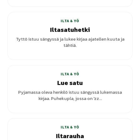
+
1
varianttia
ILTA & YÖ
Iltasatuhetki
Tyttö istuu sängyssä ja lukee kirjaa ajatellen kuuta ja
tähtiä.
ILTA & YÖ
Lue satu
Pyjamassa oleva henkilö istuu sängyssä lukemassa
kirjaa. Puhekupla, jossa on 'zz...
+
1
varianttia
ILTA & YÖ
Iltarauha