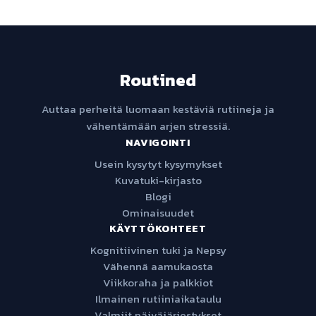
Routined
Auttaa perheitä luomaan kestäviä rutiineja ja
vähentämään arjen stressiä.
NAVIGOINTI
Usein kysytyt kysymykset
Kuvatuki-kirjasto
Blogi
Ominaisuudet
KÄYTTÖKOHTEET
Kognitiivinen tuki ja Nepsy
Vähennä aamukaosta
Viikkoraha ja palkkiot
Ilmainen rutiiniaikataulu
Valmiit päiväjärjestykset