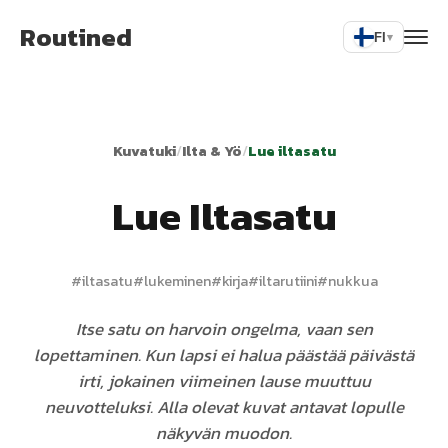
Routined
FI
▾
Kuvatuki
/
Ilta & Yö
/
Lue iltasatu
Lue Iltasatu
#
iltasatu
#
lukeminen
#
kirja
#
iltarutiini
#
nukkua
Itse satu on harvoin ongelma, vaan sen
lopettaminen. Kun lapsi ei halua päästää päivästä
irti, jokainen viimeinen lause muuttuu
neuvotteluksi. Alla olevat kuvat antavat lopulle
näkyvän muodon.