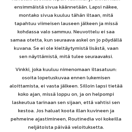
ensimmäistä sivua käännetään. Lapsi näkee,
montako sivua kuuluu tähän iltaan, mitä
tapahtuu viimeisen lauseen jälkeen ja missä
kohdassa valo sammuu. Neuvottelu ei saa
samaa otetta, kun seuraava askel on jo pöydällä
kuvana. Se ei ole kieltäytymistä lisästä, vaan
sen näyttämistä, mitä tulee seuraavaksi.
Vinkki, joka kuuluu nimenomaan iltasatuun:
osoita lopetuskuvaa ennen lukemisen
aloittamista, ei vasta jälkeen. Silloin lapsi tietää
koko ajan, missä loppu on, ja on helpompi
laskeutua tarinaan sen sijaan, että vahtisi sen
kestoa. Jos haluat koota illan kuvineen ja
pehmeine ajastimineen, Routinedia voi kokeilla
neljätoista päivää veloituksetta.