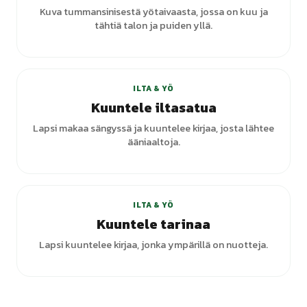
Kuva tummansinisestä yötaivaasta, jossa on kuu ja
tähtiä talon ja puiden yllä.
ILTA & YÖ
Kuuntele iltasatua
Lapsi makaa sängyssä ja kuuntelee kirjaa, josta lähtee
ääniaaltoja.
+
2
varianttia
ILTA & YÖ
Kuuntele tarinaa
Lapsi kuuntelee kirjaa, jonka ympärillä on nuotteja.