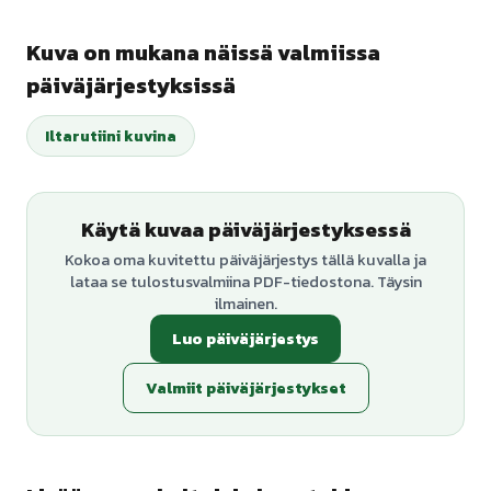
Kuva on mukana näissä valmiissa
päiväjärjestyksissä
Iltarutiini kuvina
Käytä kuvaa päiväjärjestyksessä
Kokoa oma kuvitettu päiväjärjestys tällä kuvalla ja
lataa se tulostusvalmiina PDF-tiedostona. Täysin
ilmainen.
Luo päiväjärjestys
Valmiit päiväjärjestykset