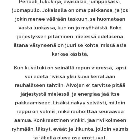
Penaali, lukukirja, eväsrasia, jumppakassi,
juomapullo. Jokaisella on oma paikkansa, ja jos
jokin menee väärään taskuun, se huomataan
vasta luokassa, kun on jo myöhäistä. Koko
järjestyksen pitäminen mielessä edellisenä
iltana väsyneenä on juuri se kohta, missä asia
karkaa käsistä.
Kun kuvatuki on seinällä repun vieressä, lapsi
voi edetä rivissä yksi kuva kerrallaan
rauhalliseen tahtiin. Aivojen ei tarvitse pitää
järjestystä mielessä, ja energiaa jää itse
pakkaamiseen. Lisäksi näkyy selvästi, milloin
reppu on valmis, mikä rauhoittaa seuraavaa
aamua. Konkreettinen vinkki: jaa rivi kolmeen
ryhmään, läksyt, eväät ja liikunta, jolloin valmis
ja jäljellä oleva osa erottuvat.