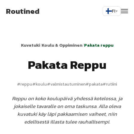
Routined
FI
▾
Kuvatuki
/
Koulu & Oppiminen
/
Pakata reppu
Pakata Reppu
#
reppu
#
koulu
#
valmistautuminen
#
pakata
#
rutiini
Reppu on koko koulupäivä yhdessä kotelossa, ja
jokaiselle tavaralle on oma taskunsa. Alla oleva
kuvatuki käy läpi pakkaamisen vaiheet, niin
edellisestä illasta tulee rauhallisempi.