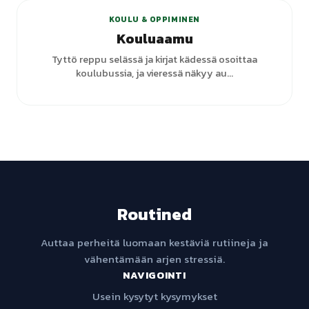
KOULU & OPPIMINEN
Kouluaamu
Tyttö reppu selässä ja kirjat kädessä osoittaa
koulubussia, ja vieressä näkyy au...
Routined
Auttaa perheitä luomaan kestäviä rutiineja ja
vähentämään arjen stressiä.
NAVIGOINTI
Usein kysytyt kysymykset