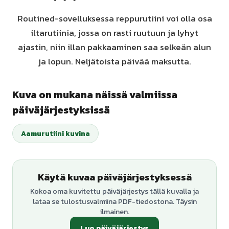
Routined-sovelluksessa reppurutiini voi olla osa
iltarutiinia, jossa on rasti ruutuun ja lyhyt
ajastin, niin illan pakkaaminen saa selkeän alun
ja lopun. Neljätoista päivää maksutta.
Kuva on mukana näissä valmiissa
päiväjärjestyksissä
Aamurutiini kuvina
Käytä kuvaa päiväjärjestyksessä
Kokoa oma kuvitettu päiväjärjestys tällä kuvalla ja
lataa se tulostusvalmiina PDF-tiedostona. Täysin
ilmainen.
Luo päiväjärjestys