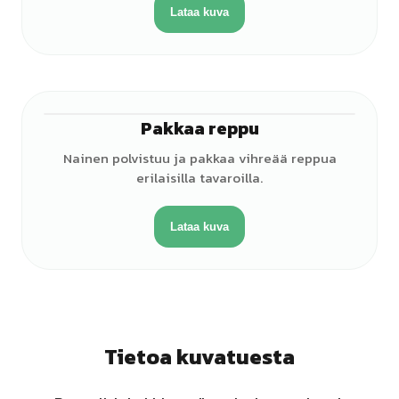
Lataa kuva
Pakkaa reppu
♀
Nainen polvistuu ja pakkaa vihreää reppua
erilaisilla tavaroilla.
Lataa kuva
Tietoa kuvatuesta