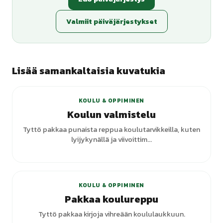
Valmiit päiväjärjestykset
Lisää samankaltaisia kuvatukia
KOULU & OPPIMINEN
Koulun valmistelu
Tyttö pakkaa punaista reppua koulutarvikkeilla, kuten
lyijykynällä ja viivoittim...
+
3
varianttia
KOULU & OPPIMINEN
Pakkaa koulureppu
Tyttö pakkaa kirjoja vihreään koululaukkuun.