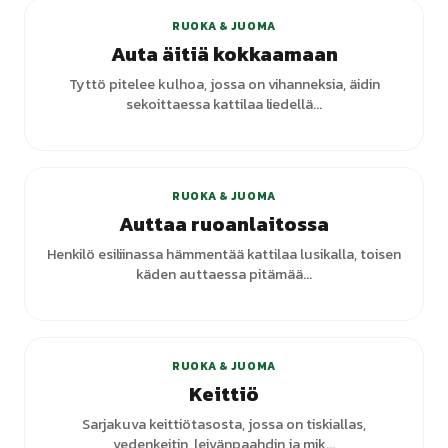
RUOKA & JUOMA
Auta äitiä kokkaamaan
Tyttö pitelee kulhoa, jossa on vihanneksia, äidin
sekoittaessa kattilaa liedellä...
RUOKA & JUOMA
Auttaa ruoanlaitossa
Henkilö esiliinassa hämmentää kattilaa lusikalla, toisen
käden auttaessa pitämää...
+
1
varianttia
RUOKA & JUOMA
Keittiö
Sarjakuva keittiötasosta, jossa on tiskiallas,
vedenkeitin, leivänpaahdin ja mik...