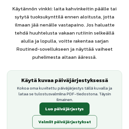
Käytännön vinkki: laita kahvinkeitin päälle tai
sytytä tuoksukynttilä ennen aloitusta, jotta
ilmaan jää nenälle vastapaino. Jos haluatte
tehdä huuhtelusta vakaan rutiinin selkeällä
alulla ja lopulla, voitte rakentaa sarjan
Routined-sovellukseen ja näyttää vaiheet
puhelimesta altaan ääressä.
Käytä kuvaa päiväjärjestyksessä
Kokoa oma kuvitettu päiväjärjestys tällä kuvalla ja
lataa se tulostusvalmiina PDF-tiedostona. Täysin
ilmainen.
Luo päiväjärjestys
Valmiit päiväjärjestykset