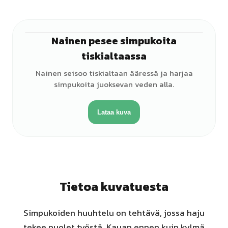
Nainen pesee simpukoita
♀
tiskialtaassa
Nainen seisoo tiskialtaan ääressä ja harjaa
simpukoita juoksevan veden alla.
Lataa kuva
Tietoa kuvatuesta
Simpukoiden huuhtelu on tehtävä, jossa haju
tekee puolet työstä. Kauan ennen kuin kylmä