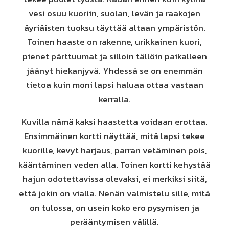
vesi osuu kuoriin, suolan, levän ja raakojen
äyriäisten tuoksu täyttää altaan ympäristön.
Toinen haaste on rakenne, urikkainen kuori,
pienet pärttuumat ja silloin tällöin paikalleen
jäänyt hiekanjyvä. Yhdessä se on enemmän
tietoa kuin moni lapsi haluaa ottaa vastaan
kerralla.
Kuvilla nämä kaksi haastetta voidaan erottaa.
Ensimmäinen kortti näyttää, mitä lapsi tekee
kuorille, kevyt harjaus, parran vetäminen pois,
kääntäminen veden alla. Toinen kortti kehystää
hajun odotettavissa olevaksi, ei merkiksi siitä,
että jokin on vialla. Nenän valmistelu sille, mitä
on tulossa, on usein koko ero pysymisen ja
perääntymisen välillä.