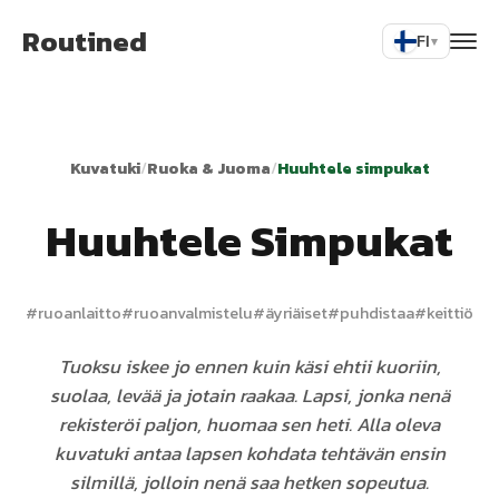
Routined
FI
▾
Kuvatuki
/
Ruoka & Juoma
/
Huuhtele simpukat
Huuhtele Simpukat
#
ruoanlaitto
#
ruoanvalmistelu
#
äyriäiset
#
puhdistaa
#
keittiö
Tuoksu iskee jo ennen kuin käsi ehtii kuoriin,
suolaa, levää ja jotain raakaa. Lapsi, jonka nenä
rekisteröi paljon, huomaa sen heti. Alla oleva
kuvatuki antaa lapsen kohdata tehtävän ensin
silmillä, jolloin nenä saa hetken sopeutua.