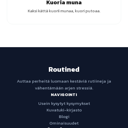
Kuoria muna
Kaksi kättä kuorii munaa, kuori putoaa.
Routined
Auttaa perheitä luomaan kestäviä rutiineja ja
vähentämään arjen stressiä.
NAVIGOINTI
Usein kysytyt kysymykset
Kuvatuki-kirjasto
Blogi
Ominaisuudet