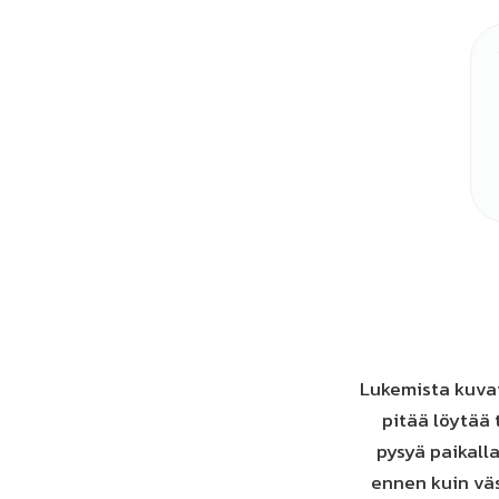
Lukemista kuvat
pitää löytää 
pysyä paikall
ennen kuin väs