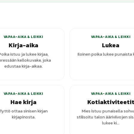
VAPAA-AIKA & LEIKKI
VAPAA-AIKA & LEIKKI
Kirja-aika
Lukea
Poika istuu ja lukee kirjaa,
Iloinen poika lukee punaista k
eressään kellokuvake, joka
edustaa kirja-aikaa.
VAPAA-AIKA & LEIKKI
VAPAA-AIKA & LEIKKI
Hae kirja
Kotiaktiviteeti
Tyttö ottaa sinisen kirjan
Mies istuu punaisella sohva
kirjapinosta.
stilisoitu talon ääriviivojen sis
lukee ki...