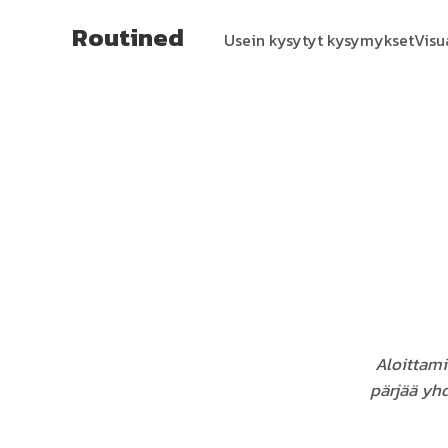
Routined
Usein kysytyt kysymykset
Visu
Aloittami
pärjää yhd