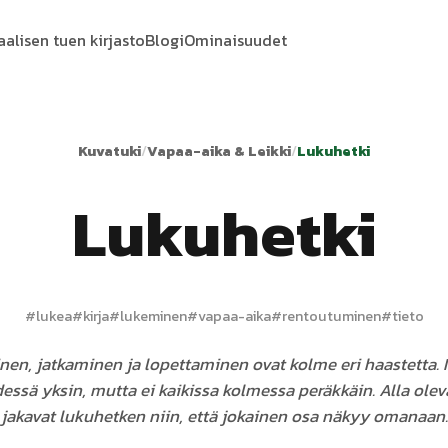
aalisen tuen kirjasto
Blogi
Ominaisuudet
Kuvatuki
/
Vapaa-aika & Leikki
/
Lukuhetki
Lukuhetki
#
lukea
#
kirja
#
lukeminen
#
vapaa-aika
#
rentoutuminen
#
tieto
nen, jatkaminen ja lopettaminen ovat kolme eri haastetta. 
essä yksin, mutta ei kaikissa kolmessa peräkkäin. Alla olev
jakavat lukuhetken niin, että jokainen osa näkyy omanaan.