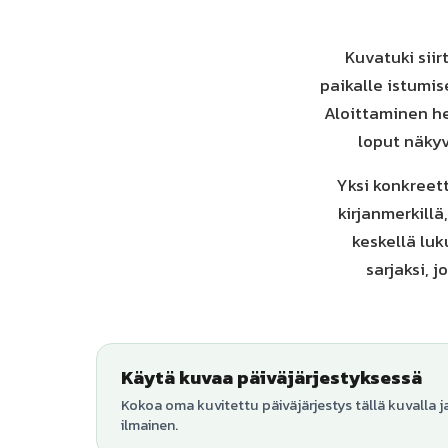
Kuvatuki siir
paikalle istumise
Aloittaminen he
loput näkyv
Yksi konkreett
kirjanmerkillä
keskellä lu
sarjaksi, j
Käytä kuvaa päiväjärjestyksessä
Kokoa oma kuvitettu päiväjärjestys tällä kuvalla j
ilmainen.