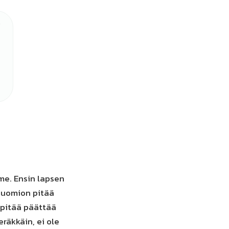
me. Ensin lapsen
 huomion pitää
 pitää päättää
räkkäin, ei ole