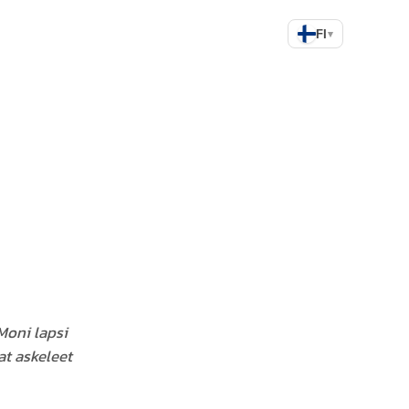
FI
▾
Moni lapsi
at askeleet