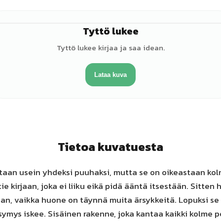
Tyttö lukee
♀
Tyttö lukee kirjaa ja saa idean.
Lataa kuva
Tietoa kuvatuesta
aan usein yhdeksi puuhaksi, mutta se on oikeastaan kol
tie kirjaan, joka ei liiku eikä pidä ääntä itsestään. Sitten
aan, vaikka huone on täynnä muita ärsykkeitä. Lopuksi se
ymys iskee. Sisäinen rakenne, joka kantaa kaikki kolme pe