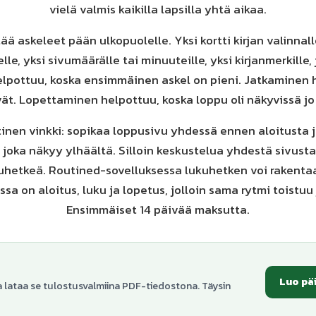
vielä valmis kaikilla lapsilla yhtä aikaa.
tää askeleet pään ulkopuolelle. Yksi kortti kirjan valinnalle
lle, yksi sivumäärälle tai minuuteille, yksi kirjanmerkille,
lpottuu, koska ensimmäinen askel on pieni. Jatkaminen 
ät. Lopettaminen helpottuu, koska loppu oli näkyvissä jo 
inen vinkki: sopikaa loppusivu yhdessä ennen aloitusta 
, joka näkyy ylhäältä. Silloin keskustelua yhdestä sivusta
kuhetkeä. Routined-sovelluksessa lukuhetken voi rakentaa
ossa on aloitus, luku ja lopetus, jolloin sama rytmi toistuu
Ensimmäiset 14 päivää maksutta.
Luo pä
a lataa se tulostusvalmiina PDF-tiedostona. Täysin