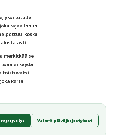
, yksi tutulle
 joka rajaa lopun.
helpottuu, koska
alusta asti.
ja merkitkää se
 lisää ei käydä
 toistuvaksi
 joka kerta.
iväjärjestys
Valmiit päiväjärjestykset