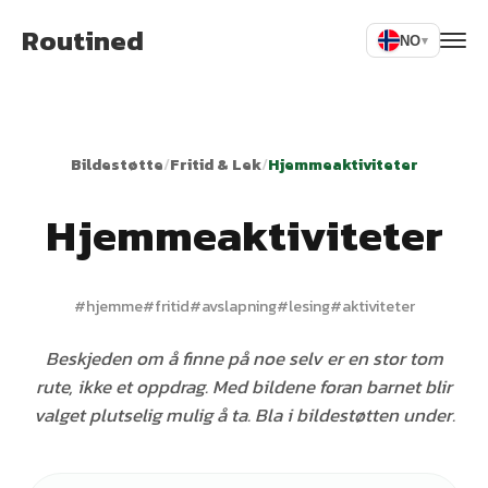
Routined
NO
▾
Bildestøtte
/
Fritid & Lek
/
Hjemmeaktiviteter
Hjemmeaktiviteter
#
hjemme
#
fritid
#
avslapning
#
lesing
#
aktiviteter
Beskjeden om å finne på noe selv er en stor tom
rute, ikke et oppdrag. Med bildene foran barnet blir
valget plutselig mulig å ta. Bla i bildestøtten under.