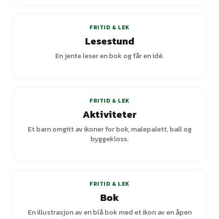
FRITID & LEK
Lesestund
En jente leser en bok og får en idé.
+
1
varianter
FRITID & LEK
Aktiviteter
Et barn omgitt av ikoner for bok, malepalett, ball og
byggekloss.
FRITID & LEK
Bok
En illustrasjon av en blå bok med et ikon av en åpen