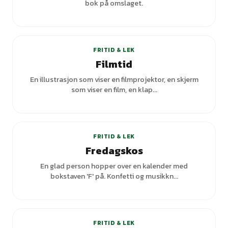
bok på omslaget.
FRITID & LEK
Filmtid
En illustrasjon som viser en filmprojektor, en skjerm
som viser en film, en klap...
+
1
varianter
FRITID & LEK
Fredagskos
En glad person hopper over en kalender med
bokstaven 'F' på. Konfetti og musikkn...
+
2
varianter
FRITID & LEK