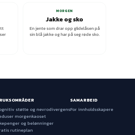
MORGEN
Jakke og sko
tt
En jente som drar opp glidelåsen på
ser
sin blå jakke og har på seg røde sko.
RUKSOMRÅDER
SAMARBEID
ognitiv støtte og nevrodivergens
For innholdsskapere
eduser morgenkaoset
kepenger og belønninger
ratis rutineplan