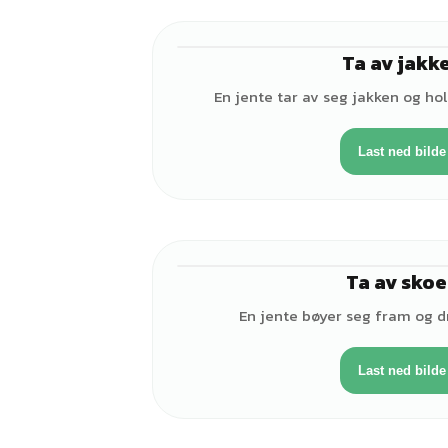
Ta av jakk
En jente tar av seg jakken og ho
Last ned bilde
Ta av sko
En jente bøyer seg fram og d
Last ned bilde