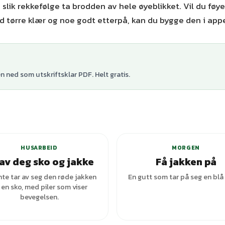
 slik rekkefølge ta brodden av hele øyeblikket. Vil du fø
tørre klær og noe godt etterpå, kan du bygge den i app
 ned som utskriftsklar PDF. Helt gratis.
HUSARBEID
MORGEN
av deg sko og jakke
Få jakken på
nte tar av seg den røde jakken
En gutt som tar på seg en blå 
 en sko, med piler som viser
bevegelsen.
+
1
varianter
+
1
var