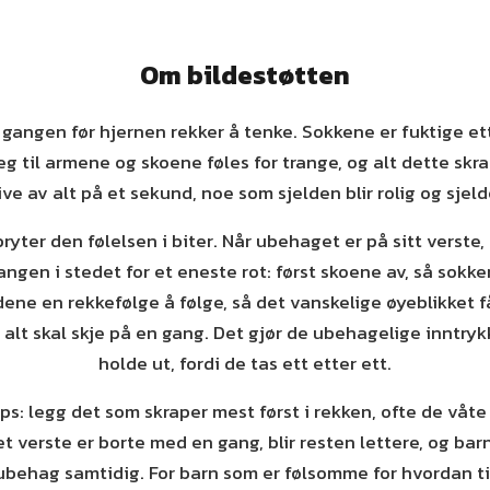
Om bildestøtten
gangen før hjernen rekker å tenke. Sokkene er fuktige ett
seg til armene og skoene føles for trange, og alt dette skr
ive av alt på et sekund, noe som sjelden blir rolig og sjelde
ryter den følelsen i biter. Når ubehaget er på sitt verste,
ngen i stedet for et eneste rot: først skoene av, så sokke
ene en rekkefølge å følge, så det vanskelige øyeblikket f
t alt skal skje på en gang. Det gjør de ubehagelige inntry
holde ut, fordi de tas ett etter ett.
ips: legg det som skraper mest først i rekken, ofte de våte
t verste er borte med en gang, blir resten lettere, og barn
e ubehag samtidig. For barn som er følsomme for hvordan 