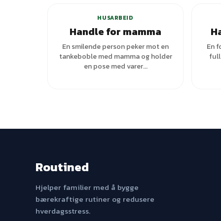
HUSARBEID
Handle for mamma
H
En smilende person peker mot en
En f
tankeboble med mamma og holder
ful
en pose med varer...
Routined
Hjelper familier med å bygge
bærekraftige rutiner og redusere
hverdagsstress.