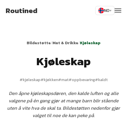
Routined
NO
▾
Bildestøtte
/
Mat & Drikke
/
Kjøleskap
Kjøleskap
#
kjøleskap
#
kjøkken
#
mat
#
oppbevaring
#
kaldt
Den åpne kjøleskapsdøren, den kalde luften og alle
valgene på én gang gjør at mange barn blir stående
uten å vite hva de skal ta. Bildestøtten nedenfor gjør
valget til noe de kan peke på.