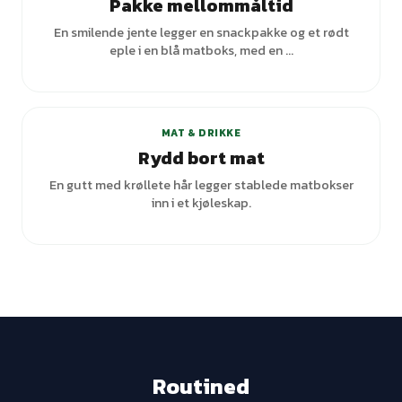
Pakke mellommåltid
En smilende jente legger en snackpakke og et rødt
eple i en blå matboks, med en ...
+
2
varianter
MAT & DRIKKE
Rydd bort mat
En gutt med krøllete hår legger stablede matbokser
inn i et kjøleskap.
Routined