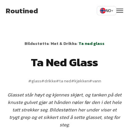
Routined
NO
▾
Bildestøtte
/
Mat & Drikke
/
Ta ned glass
Ta Ned Glass
#
glass
#
drikke
#
ta ned
#
kjøkken
#
vann
Glasset står høyt og kjennes skjørt, og tanken på det
knuste gulvet gjør at hånden nøler før den i det hele
tatt strekker seg. Bildestøtten her under viser et
trygt grep og et sikkert sted å sette glasset, steg for
steg.