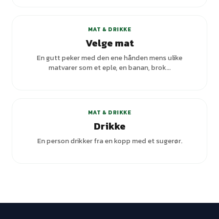
+
1
varianter
MAT & DRIKKE
Velge mat
En gutt peker med den ene hånden mens ulike
matvarer som et eple, en banan, brok...
+
4
varianter
MAT & DRIKKE
Drikke
En person drikker fra en kopp med et sugerør.