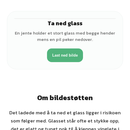
Ta ned glass
♀
En jente holder et stort glass med begge hender
mens en pil peker nedover.
Last ned bilde
Om bildestøtten
Det ladede med å ta ned et glass ligger i risikoen
som følger med. Glasset står ofte et stykke opp,
det er glatt og tungt nok til å kjennes vinglete i