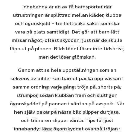
Innebandy är en av få barnsporter där
utrustningen är splittrad mellan kläder, klubba
och ögonskydd – tre helt olika saker som ska
vara på plats samtidigt. Det gör att barn lätt
missar något, oftast skydden, just när de skulle
löpa ut på planen. Bildstödet löser inte tidsbrist,
men det löser glömskan.
Genom att se hela uppställningen som en
sekvens av bilder kan barnet packa upp väskan i
samma ordning varje gång: tröja på, shorts på,
strumpor, sedan klubban fram och slutligen
ögonskyddet på pannan i väntan på avspark. När
hen själv pekar på nästa bild slipper du tjata,
och tränaren slipper vänta. Tips för just
innebandy: lägg ögonskyddet ovanpå tröjan i