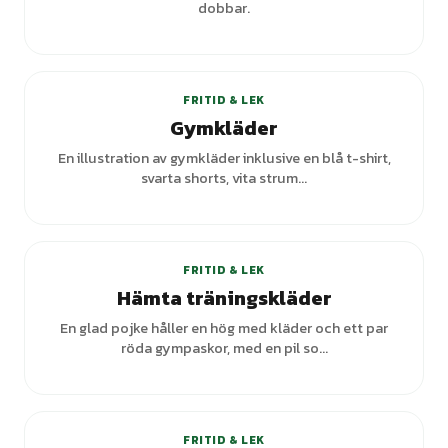
dobbar.
+
3
varianter
FRITID & LEK
Gymkläder
En illustration av gymkläder inklusive en blå t-shirt,
svarta shorts, vita strum...
FRITID & LEK
Hämta träningskläder
En glad pojke håller en hög med kläder och ett par
röda gympaskor, med en pil so...
+
1
varianter
FRITID & LEK