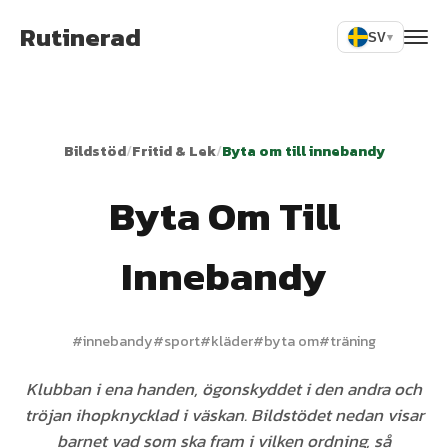
Rutinerad
SV
▾
Bildstöd
/
Fritid & Lek
/
Byta om till innebandy
Byta Om Till
Innebandy
#
innebandy
#
sport
#
kläder
#
byta om
#
träning
Klubban i ena handen, ögonskyddet i den andra och
tröjan ihopknycklad i väskan. Bildstödet nedan visar
barnet vad som ska fram i vilken ordning, så