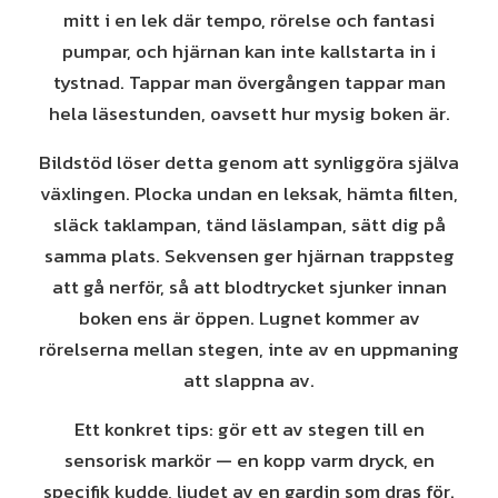
mitt i en lek där tempo, rörelse och fantasi
pumpar, och hjärnan kan inte kallstarta in i
tystnad. Tappar man övergången tappar man
hela läsestunden, oavsett hur mysig boken är.
Bildstöd löser detta genom att synliggöra själva
växlingen. Plocka undan en leksak, hämta filten,
släck taklampan, tänd läslampan, sätt dig på
samma plats. Sekvensen ger hjärnan trappsteg
att gå nerför, så att blodtrycket sjunker innan
boken ens är öppen. Lugnet kommer av
rörelserna mellan stegen, inte av en uppmaning
att slappna av.
Ett konkret tips: gör ett av stegen till en
sensorisk markör — en kopp varm dryck, en
specifik kudde, ljudet av en gardin som dras för.