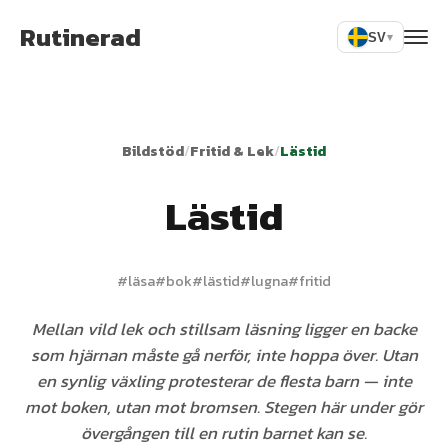
Rutinerad
SV
▾
Bildstöd
/
Fritid & Lek
/
Lästid
Lästid
#
läsa
#
bok
#
lästid
#
lugna
#
fritid
Mellan vild lek och stillsam läsning ligger en backe
som hjärnan måste gå nerför, inte hoppa över. Utan
en synlig växling protesterar de flesta barn — inte
mot boken, utan mot bromsen. Stegen här under gör
övergången till en rutin barnet kan se.