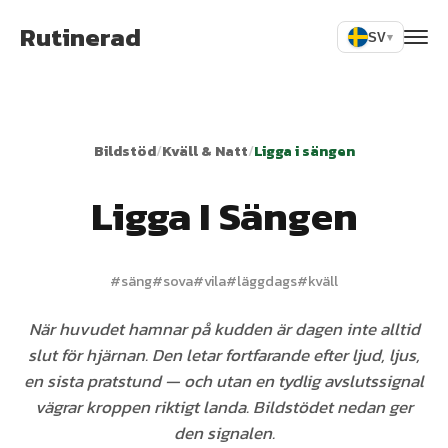
Rutinerad
SV
▾
Bildstöd
/
Kväll & Natt
/
Ligga i sängen
Ligga I Sängen
#
säng
#
sova
#
vila
#
läggdags
#
kväll
När huvudet hamnar på kudden är dagen inte alltid
slut för hjärnan. Den letar fortfarande efter ljud, ljus,
en sista pratstund — och utan en tydlig avslutssignal
vägrar kroppen riktigt landa. Bildstödet nedan ger
den signalen.