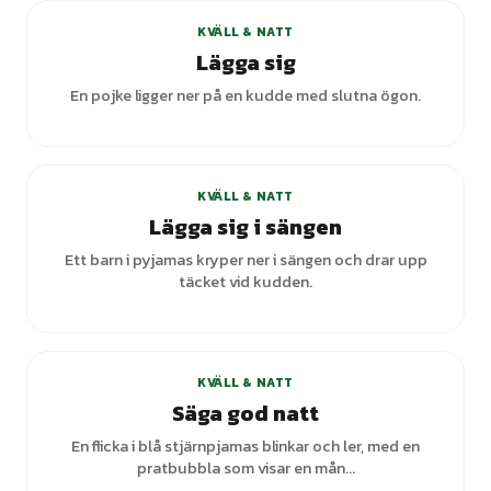
KVÄLL & NATT
Lägga sig
En pojke ligger ner på en kudde med slutna ögon.
KVÄLL & NATT
Lägga sig i sängen
Ett barn i pyjamas kryper ner i sängen och drar upp
täcket vid kudden.
+
2
varianter
KVÄLL & NATT
Säga god natt
En flicka i blå stjärnpjamas blinkar och ler, med en
pratbubbla som visar en mån...